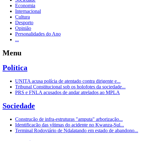
Economia
Internacional
Cultura
Desporto
Opinião
Personalidades do Ano
...
Menu
Política
UNITA acusa polícia de atentado contra dirigente e...
Tribunal Constitucional sob os holofotes da sociedade...
PRS e FNLA acusados de andar atrelados ao MPLA
Sociedade
Construção de infra-estruturas "amputa" arborização...
Identificação das vítimas do acidente no Kwanza-Sul...
Terminal Rodoviário de Ndalatando em estado de abandono...