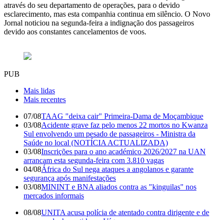
através do seu departamento de operações, para o devido
esclarecimento, mas esta companhia continua em silêncio. O Novo
Jornal noticiou na segunda-feira a indignação dos passageiros
devido aos constantes cancelamentos de voos.
PUB
Mais lidas
Mais recentes
07/08
TAAG "deixa cair" Primeira-Dama de Moçambique
03/08
Acidente grave faz pelo menos 22 mortos no Kwanza
Sul envolvendo um pesado de passageiros - Ministra da
Saúde no local (NOTÍCIA ACTUALIZADA)
03/08
Inscrições para o ano académico 2026/2027 na UAN
arrancam esta segunda-feira com 3.810 vagas
04/08
África do Sul nega ataques a angolanos e garante
segurança após manifestações
03/08
MININT e BNA aliados contra as "kinguilas" nos
mercados informais
08/08
UNITA acusa polícia de atentado contra dirigente e de