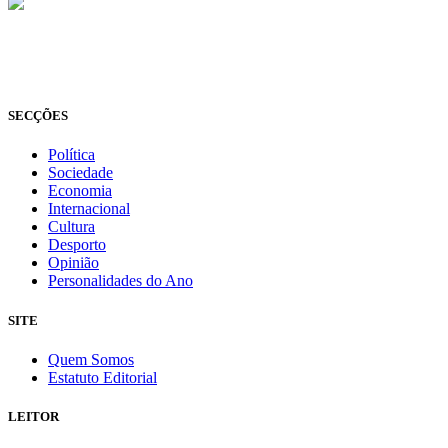
© Novo Jornal, 2026
Todos os direitos reservados
Fundado em 2008
SECÇÕES
Política
Sociedade
Economia
Internacional
Cultura
Desporto
Opinião
Personalidades do Ano
SITE
Quem Somos
Estatuto Editorial
LEITOR