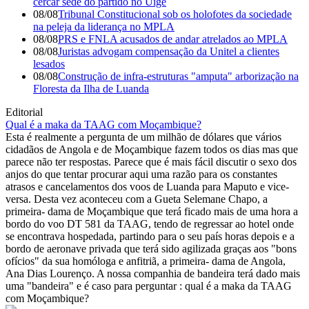
cercar sede do partido no Uíge
08/08
Tribunal Constitucional sob os holofotes da sociedade
na peleja da liderança no MPLA
08/08
PRS e FNLA acusados de andar atrelados ao MPLA
08/08
Juristas advogam compensação da Unitel a clientes
lesados
08/08
Construção de infra-estruturas "amputa" arborização na
Floresta da Ilha de Luanda
Editorial
Qual é a maka da TAAG com Moçambique?
Esta é realmente a pergunta de um milhão de dólares que vários
cidadãos de Angola e de Moçambique fazem todos os dias mas que
parece não ter respostas. Parece que é mais fácil discutir o sexo dos
anjos do que tentar procurar aqui uma razão para os constantes
atrasos e cancelamentos dos voos de Luanda para Maputo e vice-
versa. Desta vez aconteceu com a Gueta Selemane Chapo, a
primeira- dama de Moçambique que terá ficado mais de uma hora a
bordo do voo DT 581 da TAAG, tendo de regressar ao hotel onde
se encontrava hospedada, partindo para o seu país horas depois e a
bordo de aeronave privada que terá sido agilizada graças aos "bons
ofícios" da sua homóloga e anfitriã, a primeira- dama de Angola,
Ana Dias Lourenço. A nossa companhia de bandeira terá dado mais
uma "bandeira" e é caso para perguntar : qual é a maka da TAAG
com Moçambique?