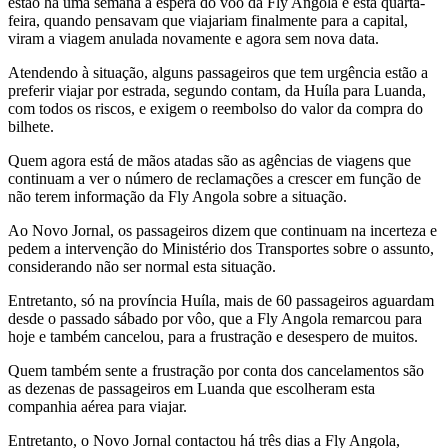
estão há uma semana à espera do vôo da Fly Angola e esta quarta-
feira, quando pensavam que viajariam finalmente para a capital,
viram a viagem anulada novamente e agora sem nova data.
Atendendo à situação, alguns passageiros que tem urgência estão a
preferir viajar por estrada, segundo contam, da Huíla para Luanda,
com todos os riscos, e exigem o reembolso do valor da compra do
bilhete.
Quem agora está de mãos atadas são as agências de viagens que
continuam a ver o número de reclamações a crescer em função de
não terem informação da Fly Angola sobre a situação.
Ao Novo Jornal, os passageiros dizem que continuam na incerteza e
pedem a intervenção do Ministério dos Transportes sobre o assunto,
considerando não ser normal esta situação.
Entretanto, só na província Huíla, mais de 60 passageiros aguardam
desde o passado sábado por vôo, que a Fly Angola remarcou para
hoje e também cancelou, para a frustração e desespero de muitos.
Quem também sente a frustração por conta dos cancelamentos são
as dezenas de passageiros em Luanda que escolheram esta
companhia aérea para viajar.
Entretanto, o Novo Jornal contactou há três dias a Fly Angola,