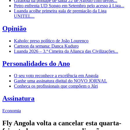
Girabola dá pontapé de saída 22 de Agosto com dérbis...
Petro enfrenta UD Songo em Setembro pelo acesso à Liga...
Luanda acolhe primeira gala de premiação da Liga
UNITEL...
Opinião
Kaholo: preso político de João Lourenço
Cartoon da semana: Dança Kuduro
Luanda 2026 – 3.ª Cimeira da Aliança das Civilizações...
Personalidades do Ano
O seu voto reconhece a excelência em Angola
Ganhe uma assinatura digital do NOVO JORNAL
Conheça os profissionais que compõem o Júri
Assinatura
Economia
Fly Angola volta a cancelar esta quarta-