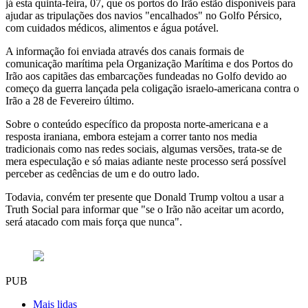
já esta quinta-feira, 07, que os portos do Irão estão disponíveis para
ajudar as tripulações dos navios "encalhados" no Golfo Pérsico,
com cuidados médicos, alimentos e água potável.
A informação foi enviada através dos canais formais de
comunicação marítima pela Organização Marítima e dos Portos do
Irão aos capitães das embarcações fundeadas no Golfo devido ao
começo da guerra lançada pela coligação israelo-americana contra o
Irão a 28 de Fevereiro último.
Sobre o conteúdo específico da proposta norte-americana e a
resposta iraniana, embora estejam a correr tanto nos media
tradicionais como nas redes sociais, algumas versões, trata-se de
mera especulação e só maias adiante neste processo será possível
perceber as cedências de um e do outro lado.
Todavia, convém ter presente que Donald Trump voltou a usar a
Truth Social para informar que "se o Irão não aceitar um acordo,
será atacado com mais força que nunca".
PUB
Mais lidas