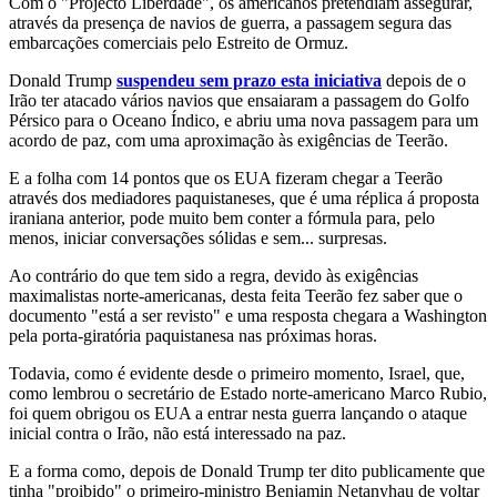
Com o "Projecto Liberdade", os americanos pretendiam assegurar,
através da presença de navios de guerra, a passagem segura das
embarcações comerciais pelo Estreito de Ormuz.
Donald Trump
suspendeu sem prazo esta iniciativa
depois de o
Irão ter atacado vários navios que ensaiaram a passagem do Golfo
Pérsico para o Oceano Índico, e abriu uma nova passagem para um
acordo de paz, com uma aproximação às exigências de Teerão.
E a folha com 14 pontos que os EUA fizeram chegar a Teerão
através dos mediadores paquistaneses, que é uma réplica á proposta
iraniana anterior, pode muito bem conter a fórmula para, pelo
menos, iniciar conversações sólidas e sem... surpresas.
Ao contrário do que tem sido a regra, devido às exigências
maximalistas norte-americanas, desta feita Teerão fez saber que o
documento "está a ser revisto" e uma resposta chegara a Washington
pela porta-giratória paquistanesa nas próximas horas.
Todavia, como é evidente desde o primeiro momento, Israel, que,
como lembrou o secretário de Estado norte-americano Marco Rubio,
foi quem obrigou os EUA a entrar nesta guerra lançando o ataque
inicial contra o Irão, não está interessado na paz.
E a forma como, depois de Donald Trump ter dito publicamente que
tinha "proibido" o primeiro-ministro Benjamin Netanyhau de voltar