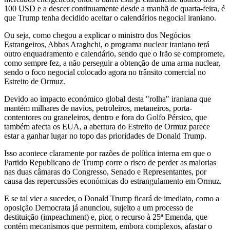
100 USD e a descer continuamente desde a manhã de quarta-feira, é
que Trump tenha decidido aceitar o calendários negocial iraniano.
Ou seja, como chegou a explicar o ministro dos Negócios
Estrangeiros, Abbas Araghchi, o programa nuclear iraniano terá
outro enquadramento e calendário, sendo que o Irão se compromete,
como sempre fez, a não perseguir a obtenção de uma arma nuclear,
sendo o foco negocial colocado agora no trânsito comercial no
Estreito de Ormuz.
Devido ao impacto económico global desta "rolha" iraniana que
mantém milhares de navios, petroleiros, metaneiros, porta-
contentores ou graneleiros, dentro e fora do Golfo Pérsico, que
também afecta os EUA, a abertura do Estreito de Ormuz parece
estar a ganhar lugar no topo das prioridades de Donald Trump.
Isso acontece claramente por razões de política interna em que o
Partido Republicano de Trump corre o risco de perder as maiorias
nas duas câmaras do Congresso, Senado e Representantes, por
causa das repercussões económicas do estrangulamento em Ormuz.
E se tal vier a suceder, o Donald Trump ficará de imediato, como a
oposição Democrata já anunciou, sujeito a um processo de
destituição (impeachment) e, pior, o recurso à 25ª Emenda, que
contém mecanismos que permitem, embora complexos, afastar o