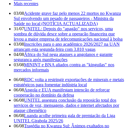
Mais recentes
03/08
Acidente grave faz pelo menos 22 mortos no Kwanza
Sul envolvendo um pesado de passageiros - Ministra da
Saúde no local (NOTÍCIA ACTUALIZADA)
31/07
UNITEL: Depois do "apagão" nos serviços, uma
sombra de dúvida desce sobre a operação financeira que
levou a maior empresa de telecomunicações nacional à bolsa
03/08
Inscrições para o ano académico 2026/2027 na UAN
arrancam esta segunda-feira com 3.810 vagas
04/08
África do Sul nega ataques a angolanos e garante
segurança após manifestações
03/08
MININT e BNA aliados contra as "kinguilas" nos
mercados informais
06/08
RDC volta a restringir exportações de minerais e metais
estratégicos para fomentar indústria local
06/08
Angola e EUA manifestam intenção de reforçar
cooperação no domínio da defesa
06/08
UNITEL assegura conclusão da reposição total dos
serviços de voz, mensagens, dados e internet afectados por
ataque cibernético
06/08
Luanda acolhe primeira gala de premiação da Liga
UNITEL Girabola 2025/26
06/08
Tragédia no Kwanza Sul: Ânimos exaltados no