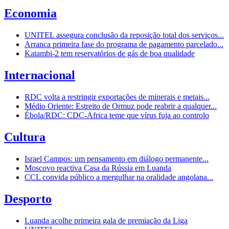
Economia
UNITEL assegura conclusão da reposição total dos serviços...
Arranca primeira fase do programa de pagamento parcelado...
Katambi-2 tem reservatórios de gás de boa qualidade
Internacional
RDC volta a restringir exportações de minerais e metais...
Médio Oriente: Estreito de Ormuz pode reabrir a qualquer...
Ébola/RDC: CDC-Africa teme que vírus fuja ao controlo
Cultura
Israel Campos: um pensamento em diálogo permanente...
Moscovo reactiva Casa da Rússia em Luanda
CCL convida público a mergulhar na oralidade angolana...
Desporto
Luanda acolhe primeira gala de premiação da Liga