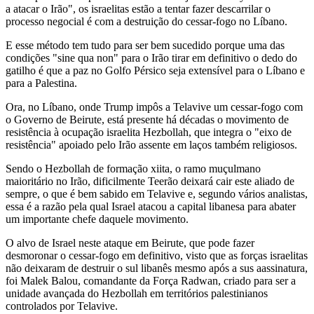
a atacar o Irão", os israelitas estão a tentar fazer descarrilar o
processo negocial é com a destruição do cessar-fogo no Líbano.
E esse método tem tudo para ser bem sucedido porque uma das
condições "sine qua non" para o Irão tirar em definitivo o dedo do
gatilho é que a paz no Golfo Pérsico seja extensível para o Líbano e
para a Palestina.
Ora, no Líbano, onde Trump impôs a Telavive um cessar-fogo com
o Governo de Beirute, está presente há décadas o movimento de
resistência à ocupação israelita Hezbollah, que integra o "eixo de
resistência" apoiado pelo Irão assente em laços também religiosos.
Sendo o Hezbollah de formação xiita, o ramo muçulmano
maioritário no Irão, dificilmente Teerão deixará cair este aliado de
sempre, o que é bem sabido em Telavive e, segundo vários analistas,
essa é a razão pela qual Israel atacou a capital libanesa para abater
um importante chefe daquele movimento.
O alvo de Israel neste ataque em Beirute, que pode fazer
desmoronar o cessar-fogo em definitivo, visto que as forças israelitas
não deixaram de destruir o sul libanês mesmo após a sus aassinatura,
foi Malek Balou, comandante da Força Radwan, criado para ser a
unidade avançada do Hezbollah em territórios palestinianos
controlados por Telavive.