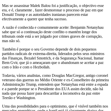
Mas se assassinar Malek Balou foi a justificação, o objectivo esse
era, e é, claramente , fazer desmoronar o processo de paz em que
Donald Trump e as autoridades iranianas parecem estar
efectivamente a querer que tenha sucesso.
A razão é conhecida e comummente aceite: Benjamin Netanyhau
sabe que só a continuação deste conflito o mantém longe dos
tribunais onde está a ser julgado por crimes graves de corrupção,
mas não só.
Também é porque o seu Governo depende de dois pequenos
partidos radicais de extrema-direita, liderados pelos seus ministros
das Finanças, Bezalel Smotrich, e da Segurança Nacional, Itamar
Bem Gvir, que já o ameaçaram que o abandonam se aceitar a paz
com o Irão e com o Hezbollah.
Todavia, vários analistas, como Douglas MacGregor, antigo coronel
veterano das guerras no Médio Oriente e ex-Conselheiro da primeira
Administração Trump, entendem que Netanyhau está entre a espada
e a parede porque se o Presidente dos EUA assim decidir, não há
nada que possa fazer para descarrilar a locomotiva da paz entre
Teerão e Washington.
Uma das possibilidades para o optimismo, que é visível também nos
mercados energéticos, onde o barril está já claramente abaixo dos