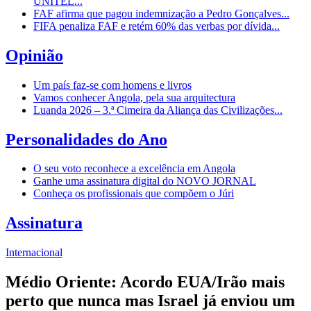
UNITEL...
FAF afirma que pagou indemnização a Pedro Gonçalves...
FIFA penaliza FAF e retém 60% das verbas por dívida...
Opinião
Um país faz-se com homens e livros
Vamos conhecer Angola, pela sua arquitectura
Luanda 2026 – 3.ª Cimeira da Aliança das Civilizações...
Personalidades do Ano
O seu voto reconhece a excelência em Angola
Ganhe uma assinatura digital do NOVO JORNAL
Conheça os profissionais que compõem o Júri
Assinatura
Internacional
Médio Oriente: Acordo EUA/Irão mais
perto que nunca mas Israel já enviou um