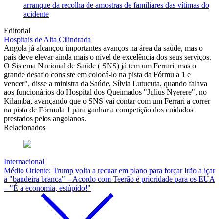
arranque da recolha de amostras de familiares das vítimas do
acidente
Editorial
Hospitais de Alta Cilindrada
Angola já alcançou importantes avanços na área da saúde, mas o
país deve elevar ainda mais o nível de excelência dos seus serviços.
O Sistema Nacional de Saúde ( SNS) já tem um Ferrari, mas o
grande desafio consiste em colocá-lo na pista da Fórmula 1 e
vencer", disse a ministra da Saúde, Sílvia Lutucuta, quando falava
aos funcionários do Hospital dos Queimados "Julius Nyerere", no
Kilamba, avançando que o SNS vai contar com um Ferrari a correr
na pista de Fórmula 1 para ganhar a competição dos cuidados
prestados pelos angolanos.
Relacionados
Internacional
Médio Oriente: Trump volta a recuar em plano para forçar Irão a içar
a "bandeira branca" – Acordo com Teerão é prioridade para os EUA
– "É a economia, estúpido!"