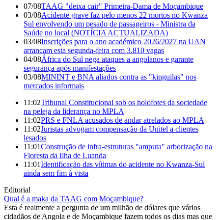
07/08
TAAG "deixa cair" Primeira-Dama de Moçambique
03/08
Acidente grave faz pelo menos 22 mortos no Kwanza
Sul envolvendo um pesado de passageiros - Ministra da
Saúde no local (NOTÍCIA ACTUALIZADA)
03/08
Inscrições para o ano académico 2026/2027 na UAN
arrancam esta segunda-feira com 3.810 vagas
04/08
África do Sul nega ataques a angolanos e garante
segurança após manifestações
03/08
MININT e BNA aliados contra as "kinguilas" nos
mercados informais
11:02
Tribunal Constitucional sob os holofotes da sociedade
na peleja da liderança no MPLA
11:02
PRS e FNLA acusados de andar atrelados ao MPLA
11:02
Juristas advogam compensação da Unitel a clientes
lesados
11:01
Construção de infra-estruturas "amputa" arborização na
Floresta da Ilha de Luanda
11:01
Identificação das vítimas do acidente no Kwanza-Sul
ainda sem fim à vista
Editorial
Qual é a maka da TAAG com Moçambique?
Esta é realmente a pergunta de um milhão de dólares que vários
cidadãos de Angola e de Moçambique fazem todos os dias mas que