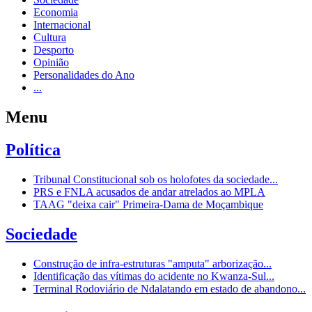
Economia
Internacional
Cultura
Desporto
Opinião
Personalidades do Ano
...
Menu
Política
Tribunal Constitucional sob os holofotes da sociedade...
PRS e FNLA acusados de andar atrelados ao MPLA
TAAG "deixa cair" Primeira-Dama de Moçambique
Sociedade
Construção de infra-estruturas "amputa" arborização...
Identificação das vítimas do acidente no Kwanza-Sul...
Terminal Rodoviário de Ndalatando em estado de abandono...