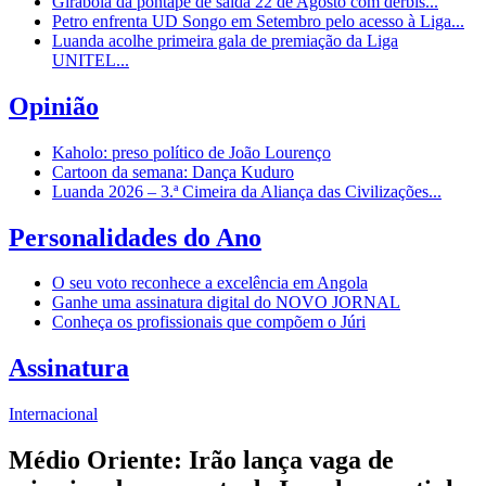
Girabola dá pontapé de saída 22 de Agosto com dérbis...
Petro enfrenta UD Songo em Setembro pelo acesso à Liga...
Luanda acolhe primeira gala de premiação da Liga
UNITEL...
Opinião
Kaholo: preso político de João Lourenço
Cartoon da semana: Dança Kuduro
Luanda 2026 – 3.ª Cimeira da Aliança das Civilizações...
Personalidades do Ano
O seu voto reconhece a excelência em Angola
Ganhe uma assinatura digital do NOVO JORNAL
Conheça os profissionais que compõem o Júri
Assinatura
Internacional
Médio Oriente: Irão lança vaga de