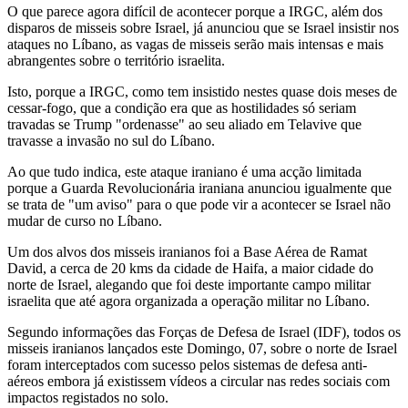
O que parece agora difícil de acontecer porque a IRGC, além dos
disparos de misseis sobre Israel, já anunciou que se Israel insistir nos
ataques no Líbano, as vagas de misseis serão mais intensas e mais
abrangentes sobre o território israelita.
Isto, porque a IRGC, como tem insistido nestes quase dois meses de
cessar-fogo, que a condição era que as hostilidades só seriam
travadas se Trump "ordenasse" ao seu aliado em Telavive que
travasse a invasão no sul do Líbano.
Ao que tudo indica, este ataque iraniano é uma acção limitada
porque a Guarda Revolucionária iraniana anunciou igualmente que
se trata de "um aviso" para o que pode vir a acontecer se Israel não
mudar de curso no Líbano.
Um dos alvos dos misseis iranianos foi a Base Aérea de Ramat
David, a cerca de 20 kms da cidade de Haifa, a maior cidade do
norte de Israel, alegando que foi deste importante campo militar
israelita que até agora organizada a operação militar no Líbano.
Segundo informações das Forças de Defesa de Israel (IDF), todos os
misseis iranianos lançados este Domingo, 07, sobre o norte de Israel
foram interceptados com sucesso pelos sistemas de defesa anti-
aéreos embora já existissem vídeos a circular nas redes sociais com
impactos registados no solo.