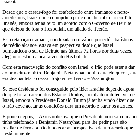
israelita.
Desde que o cessar-fogo foi estabelecido entre iranianos e norte-
americanos, Israel nunca cumpriu a parte que lhe cabia no conflito
libanês, embora tenha feito um acordo com o Governo de Beirute
que deixou de fora o Hezbollah, um aliado de Teerão.
Esta retaliação iraniana, conduzida com vários projectéis balísticos
de médio alcance, estava em pespectiva desde que Israel
bombardeou o sul de Beirute nas últimas 72 horas por duas vezes,
alegando estar a atacar alvos do Hezbollah.
Com esta reactivação do conflito com Israel, o Irão pode estar a dar
ao primeiro-ministro Benjamin Netanyhau aquilo que ele queria, que
era desmantelar o cessar-fogo entre Teerão e Washington.
Se esse desiderato foi conseguido pelo líder israelita depende agora
do que for a reacção dos Estados Unidos, um aliado indefectível de
Israel, embora o Presidente Donald Trump já tenha vindo dizer que
o Irão deve acatar as condições para um acordo e parar os ataques.
E pouco depois, a Axios noticiava que o Presidente norte-americano
tinha telefonado a Benjamin Netanyhau para lhe pedir para não
retaliar de forma a não hipotecar as perspectivas de um acordo que
"está iminente".