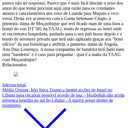
parece não ter respostas. Parece que é mais fácil discutir o sexo dos
anjos do que tentar procurar aqui uma razão para os constantes
atrasos e cancelamentos dos voos de Luanda para Maputo e vice-
versa. Desta vez aconteceu com a Gueta Selemane Chapo, a
primeira- dama de Moçambique que terá ficado mais de uma hora a
bordo do voo DT 581 da TAAG, tendo de regressar ao hotel onde
se encontrava hospedada, partindo para o seu país horas depois e a
bordo de aeronave privada que terá sido agilizada graças aos "bons
ofícios" da sua homóloga e anfitriã, a primeira- dama de Angola,
Ana Dias Lourenço. A nossa companhia de bandeira terá dado mais
uma "bandeira" e é caso para perguntar : qual é a maka da TAAG
com Moçambique?
Relacionados
Internacional
Médio Oriente: Irão força Trump a limitar acções de Israel no
Líbano para encaixar possível acordo de paz – Hezbollah não aceita
presença israelita no sul do Líbano - A guerra segue dentro de
momentos