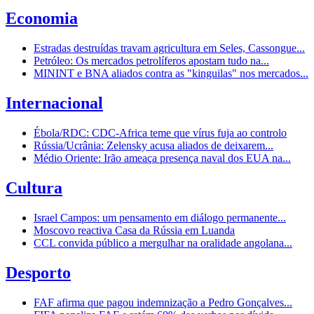
Economia
Estradas destruídas travam agricultura em Seles, Cassongue...
Petróleo: Os mercados petrolíferos apostam tudo na...
MININT e BNA aliados contra as "kinguilas" nos mercados...
Internacional
Ébola/RDC: CDC-Africa teme que vírus fuja ao controlo
Rússia/Ucrânia: Zelensky acusa aliados de deixarem...
Médio Oriente: Irão ameaça presença naval dos EUA na...
Cultura
Israel Campos: um pensamento em diálogo permanente...
Moscovo reactiva Casa da Rússia em Luanda
CCL convida público a mergulhar na oralidade angolana...
Desporto
FAF afirma que pagou indemnização a Pedro Gonçalves...