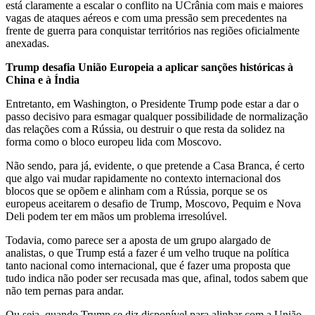
está claramente a escalar o conflito na UCrânia com mais e maiores
vagas de ataques aéreos e com uma pressão sem precedentes na
frente de guerra para conquistar territórios nas regiões oficialmente
anexadas.
Trump desafia União Europeia a aplicar sanções históricas à
China e à Índia
Entretanto, em Washington, o Presidente Trump pode estar a dar o
passo decisivo para esmagar qualquer possibilidade de normalização
das relações com a Rússia, ou destruir o que resta da solidez na
forma como o bloco europeu lida com Moscovo.
Não sendo, para já, evidente, o que pretende a Casa Branca, é certo
que algo vai mudar rapidamente no contexto internacional dos
blocos que se opõem e alinham com a Rússia, porque se os
europeus aceitarem o desafio de Trump, Moscovo, Pequim e Nova
Deli podem ter em mãos um problema irresolúvel.
Todavia, como parece ser a aposta de um grupo alargado de
analistas, o que Trump está a fazer é um velho truque na política
tanto nacional como internacional, que é fazer uma proposta que
tudo indica não poder ser recusada mas que, afinal, todos sabem que
não tem pernas para andar.
Ou seja, quando Trump se diz disponível para alinhar com a União