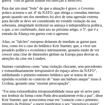
guerra" com as garras afiadas em direcção a Moscovo.
Para dar um sinal "forte" de que a situação é grave, o Governo
polaco acionou o art. 4º da NATO, que obriga a consultas internas
gerais quando um dos membros foi alvo de uma agressão externa
para decidir se deve ser considerado ter existido violação da sua
soberania, integridade territorial ou ameaça à independência política,
o que, a ser confirmado, dará azo ao próximo artigo, o 5º, que é a
entrada da Aliança em guerra com o agressor.
Alias, os "falcões" europeus deitaram de imediato as garras para
fora, como foi o caso do britânico Keir Starmer, que, a viver um
pesadelo político e económico internamente, gostaria muito de ver
crescer uma crise de dimensões globais na Europa para desviar as
atenções da crise em Londres.
Starmer considerou como "uma violação chocante, sem precedentes
e extraordinariamente irresponsável do espaço aéreo da NATO",
sublinhando o primeiro-ministro britânico que se tratou de um
episódio ocorrido no contexto de "mais um bárbaro ataque" russo à
Ucrânia, gerando uma "enorme preocupação".
"Foi uma extraordinária irresponsabilidade russa que só serve para
nos lembrar da forma como Putin descaradamente evita a paz", disse
Keir Starmer, que acrescentou estar em "contacto com o primeiro-
ministro da Polónia" a quem manifestou o seu "inequívoco apoio"