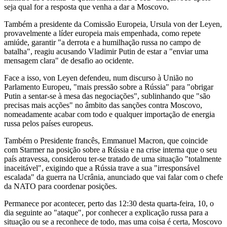
seja qual for a resposta que venha a dar a Moscovo.
Também a presidente da Comissão Europeia, Ursula von der Leyen,
provavelmente a líder europeia mais empenhada, como repete
amiúde, garantir "a derrota e a humilhação russa no campo de
batalha", reagiu acusando Vladimir Putin de estar a "enviar uma
mensagem clara" de desafio ao ocidente.
Face a isso, von Leyen defendeu, num discurso à União no
Parlamento Europeu, "mais pressão sobre a Rússia" para "obrigar
Putin a sentar-se à mesa das negociações", sublinhando que "são
precisas mais acções" no âmbito das sanções contra Moscovo,
nomeadamente acabar com todo e qualquer importação de energia
russa pelos países europeus.
Também o Presidente francês, Emmanuel Macron, que coincide
com Starmer na posição sobre a Rússia e na crise interna que o seu
país atravessa, considerou ter-se tratado de uma situação "totalmente
inaceitável", exigindo que a Rússia trave a sua "irresponsável
escalada" da guerra na Ucrânia, anunciado que vai falar com o chefe
da NATO para coordenar posições.
Permanece por acontecer, perto das 12:30 desta quarta-feira, 10, o
dia seguinte ao "ataque", por conhecer a explicação russa para a
situação ou se a reconhece de todo, mas uma coisa é certa, Moscovo