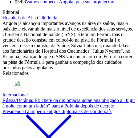
05/08
Vamos conhecer Angola, pela sua arquitectura
Editorial
Hospitais de Alta Cilindrada
Angola já alcançou importantes avanços na área da saúde, mas o
país deve elevar ainda mais o nível de excelência dos seus serviços.
O Sistema Nacional de Saúde ( SNS) já tem um Ferrari, mas o
grande desafio consiste em colocá-lo na pista da Fórmula 1 e
vencer", disse a ministra da Saúde, Sílvia Lutucuta, quando falava
aos funcionários do Hospital dos Queimados "Julius Nyerere", no
Kilamba, avançando que o SNS vai contar com um Ferrari a correr
na pista de Fórmula 1 para ganhar a competição dos cuidados
prestados pelos angolanos.
Relacionados
Internacional
Rússia/Ucrânia: Ex-chefe da diplomacia ucraniana obrigado a "fugir
à noite como um ladrão" para a Polónia depois de decreto
Presidencial a impedir antigos diplomatas de sair do país