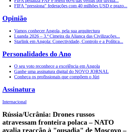
FIFA penaliza FAF e retém 60% das verbas por dívida...
FIFA "pressiona" federações com 40 milhões USD e prazo...
Opinião
Vamos conhecer Angola, pela sua arquitectura
Luanda 2026 – 3.ª Cimeira da Aliança das Civilizações...
Starlink em Angola: Conectividade, Controlo e a Política...
Personalidades do Ano
O seu voto reconhece a excelência em Angola
Ganhe uma assinatura digital do NOVO JORNAL
Conheça os profissionais que compõem o Júri
Assinatura
Internacional
Rússia/Ucrânia: Drones russos
atravessam fronteira polaca – NATO
avalia reacção à "ousadia" de Moscovo –