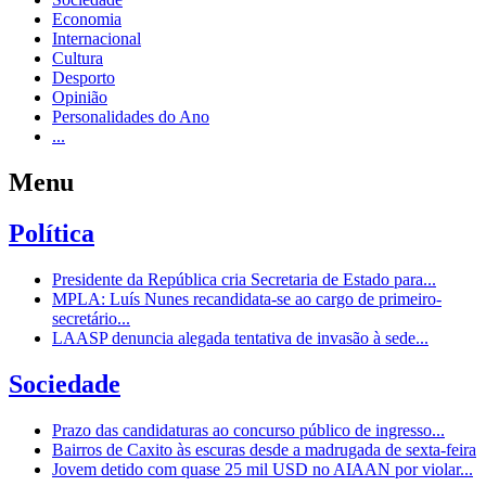
Economia
Internacional
Cultura
Desporto
Opinião
Personalidades do Ano
...
Menu
Política
Presidente da República cria Secretaria de Estado para...
MPLA: Luís Nunes recandidata-se ao cargo de primeiro-
secretário...
LAASP denuncia alegada tentativa de invasão à sede...
Sociedade
Prazo das candidaturas ao concurso público de ingresso...
Bairros de Caxito às escuras desde a madrugada de sexta-feira
Jovem detido com quase 25 mil USD no AIAAN por violar...