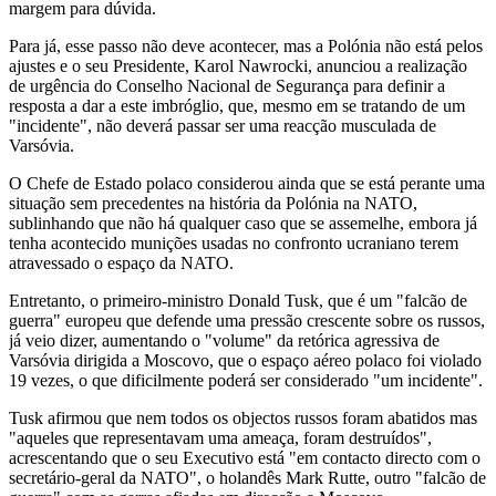
margem para dúvida.
Para já, esse passo não deve acontecer, mas a Polónia não está pelos
ajustes e o seu Presidente, Karol Nawrocki, anunciou a realização
de urgência do Conselho Nacional de Segurança para definir a
resposta a dar a este imbróglio, que, mesmo em se tratando de um
"incidente", não deverá passar ser uma reacção musculada de
Varsóvia.
O Chefe de Estado polaco considerou ainda que se está perante uma
situação sem precedentes na história da Polónia na NATO,
sublinhando que não há qualquer caso que se assemelhe, embora já
tenha acontecido munições usadas no confronto ucraniano terem
atravessado o espaço da NATO.
Entretanto, o primeiro-ministro Donald Tusk, que é um "falcão de
guerra" europeu que defende uma pressão crescente sobre os russos,
já veio dizer, aumentando o "volume" da retórica agressiva de
Varsóvia dirigida a Moscovo, que o espaço aéreo polaco foi violado
19 vezes, o que dificilmente poderá ser considerado "um incidente".
Tusk afirmou que nem todos os objectos russos foram abatidos mas
"aqueles que representavam uma ameaça, foram destruídos",
acrescentando que o seu Executivo está "em contacto directo com o
secretário-geral da NATO", o holandês Mark Rutte, outro "falcão de