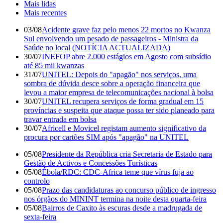
Mais lidas
Mais recentes
03/08
Acidente grave faz pelo menos 22 mortos no Kwanza
Sul envolvendo um pesado de passageiros - Ministra da
Saúde no local (NOTÍCIA ACTUALIZADA)
30/07
INEFOP abre 2.000 estágios em Agosto com subsídio
até 85 mil kwanzas
31/07
UNITEL: Depois do "apagão" nos serviços, uma
sombra de dúvida desce sobre a operação financeira que
levou a maior empresa de telecomunicações nacional à bolsa
30/07
UNITEL recupera serviços de forma gradual em 15
províncias e suspeita que ataque possa ter sido planeado para
travar entrada em bolsa
30/07
Africell e Movicel registam aumento significativo da
procura por cartões SIM após "apagão" na UNITEL
05/08
Presidente da República cria Secretaria de Estado para
Gestão de Activos e Concessões Turísticas
05/08
Ébola/RDC: CDC-Africa teme que vírus fuja ao
controlo
05/08
Prazo das candidaturas ao concurso público de ingresso
nos órgãos do MININT termina na noite desta quarta-feira
05/08
Bairros de Caxito às escuras desde a madrugada de
sexta-feira