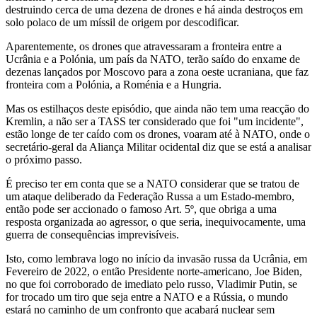
destruindo cerca de uma dezena de drones e há ainda destroços em
solo polaco de um míssil de origem por descodificar.
Aparentemente, os drones que atravessaram a fronteira entre a
Ucrânia e a Polónia, um país da NATO, terão saído do enxame de
dezenas lançados por Moscovo para a zona oeste ucraniana, que faz
fronteira com a Polónia, a Roménia e a Hungria.
Mas os estilhaços deste episódio, que ainda não tem uma reacção do
Kremlin, a não ser a TASS ter considerado que foi "um incidente",
estão longe de ter caído com os drones, voaram até à NATO, onde o
secretário-geral da Aliança Militar ocidental diz que se está a analisar
o próximo passo.
É preciso ter em conta que se a NATO considerar que se tratou de
um ataque deliberado da Federação Russa a um Estado-membro,
então pode ser accionado o famoso Art. 5º, que obriga a uma
resposta organizada ao agressor, o que seria, inequivocamente, uma
guerra de consequências imprevisíveis.
Isto, como lembrava logo no início da invasão russa da Ucrânia, em
Fevereiro de 2022, o então Presidente norte-americano, Joe Biden,
no que foi corroborado de imediato pelo russo, Vladimir Putin, se
for trocado um tiro que seja entre a NATO e a Rússia, o mundo
estará no caminho de um confronto que acabará nuclear sem