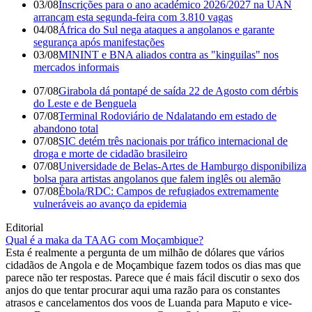
03/08
Inscrições para o ano académico 2026/2027 na UAN
arrancam esta segunda-feira com 3.810 vagas
04/08
África do Sul nega ataques a angolanos e garante
segurança após manifestações
03/08
MININT e BNA aliados contra as "kinguilas" nos
mercados informais
07/08
Girabola dá pontapé de saída 22 de Agosto com dérbis
do Leste e de Benguela
07/08
Terminal Rodoviário de Ndalatando em estado de
abandono total
07/08
SIC detém três nacionais por tráfico internacional de
droga e morte de cidadão brasileiro
07/08
Universidade de Belas-Artes de Hamburgo disponibiliza
bolsa para artistas angolanos que falem inglês ou alemão
07/08
Ébola/RDC: Campos de refugiados extremamente
vulneráveis ao avanço da epidemia
Editorial
Qual é a maka da TAAG com Moçambique?
Esta é realmente a pergunta de um milhão de dólares que vários
cidadãos de Angola e de Moçambique fazem todos os dias mas que
parece não ter respostas. Parece que é mais fácil discutir o sexo dos
anjos do que tentar procurar aqui uma razão para os constantes
atrasos e cancelamentos dos voos de Luanda para Maputo e vice-