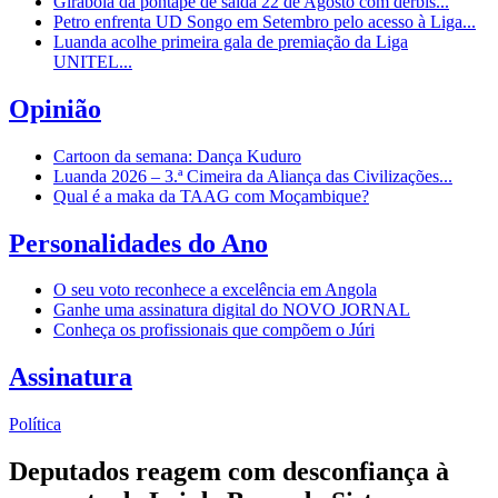
Girabola dá pontapé de saída 22 de Agosto com dérbis...
Petro enfrenta UD Songo em Setembro pelo acesso à Liga...
Luanda acolhe primeira gala de premiação da Liga
UNITEL...
Opinião
Cartoon da semana: Dança Kuduro
Luanda 2026 – 3.ª Cimeira da Aliança das Civilizações...
Qual é a maka da TAAG com Moçambique?
Personalidades do Ano
O seu voto reconhece a excelência em Angola
Ganhe uma assinatura digital do NOVO JORNAL
Conheça os profissionais que compõem o Júri
Assinatura
Política
Deputados reagem com desconfiança à