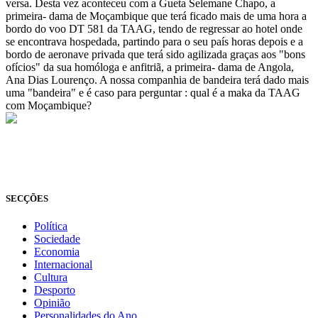
versa. Desta vez aconteceu com a Gueta Selemane Chapo, a
primeira- dama de Moçambique que terá ficado mais de uma hora a
bordo do voo DT 581 da TAAG, tendo de regressar ao hotel onde
se encontrava hospedada, partindo para o seu país horas depois e a
bordo de aeronave privada que terá sido agilizada graças aos "bons
ofícios" da sua homóloga e anfitriã, a primeira- dama de Angola,
Ana Dias Lourenço. A nossa companhia de bandeira terá dado mais
uma "bandeira" e é caso para perguntar : qual é a maka da TAAG
com Moçambique?
© Novo Jornal, 2026
Todos os direitos reservados
Fundado em 2008
SECÇÕES
Política
Sociedade
Economia
Internacional
Cultura
Desporto
Opinião
Personalidades do Ano