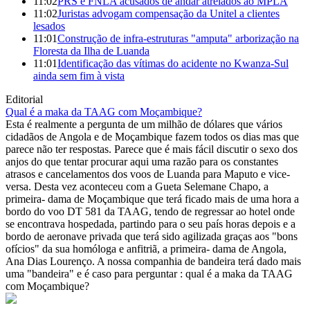
11:02
PRS e FNLA acusados de andar atrelados ao MPLA
11:02
Juristas advogam compensação da Unitel a clientes
lesados
11:01
Construção de infra-estruturas "amputa" arborização na
Floresta da Ilha de Luanda
11:01
Identificação das vítimas do acidente no Kwanza-Sul
ainda sem fim à vista
Editorial
Qual é a maka da TAAG com Moçambique?
Esta é realmente a pergunta de um milhão de dólares que vários
cidadãos de Angola e de Moçambique fazem todos os dias mas que
parece não ter respostas. Parece que é mais fácil discutir o sexo dos
anjos do que tentar procurar aqui uma razão para os constantes
atrasos e cancelamentos dos voos de Luanda para Maputo e vice-
versa. Desta vez aconteceu com a Gueta Selemane Chapo, a
primeira- dama de Moçambique que terá ficado mais de uma hora a
bordo do voo DT 581 da TAAG, tendo de regressar ao hotel onde
se encontrava hospedada, partindo para o seu país horas depois e a
bordo de aeronave privada que terá sido agilizada graças aos "bons
ofícios" da sua homóloga e anfitriã, a primeira- dama de Angola,
Ana Dias Lourenço. A nossa companhia de bandeira terá dado mais
uma "bandeira" e é caso para perguntar : qual é a maka da TAAG
com Moçambique?