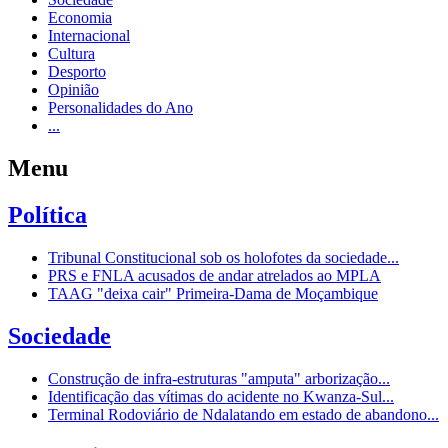
Economia
Internacional
Cultura
Desporto
Opinião
Personalidades do Ano
...
Menu
Política
Tribunal Constitucional sob os holofotes da sociedade...
PRS e FNLA acusados de andar atrelados ao MPLA
TAAG "deixa cair" Primeira-Dama de Moçambique
Sociedade
Construção de infra-estruturas "amputa" arborização...
Identificação das vítimas do acidente no Kwanza-Sul...
Terminal Rodoviário de Ndalatando em estado de abandono...