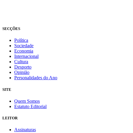
© Novo Jornal, 2026
Todos os direitos reservados
Fundado em 2008
SECÇÕES
Política
Sociedade
Economia
Internacional
Cultura
Desporto
Opinião
Personalidades do Ano
SITE
Quem Somos
Estatuto Editorial
LEITOR
Assinaturas