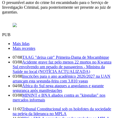
O presumível autor do crime foi encaminhado para o Serviço de
Investigação Criminal, para posteriormente ser presente ao juiz de
garantias.
PUB
Mais lidas
Mais recentes
07/08
TAAG "deixa cair" Primeira-Dama de Moçambique
03/08
Acidente grave faz pelo menos 22 mortos no Kwanza
Sul envolvendo um pesado de passageiros - Ministra da
Saúde no local (NOTÍCIA ACTUALIZADA)
03/08
Inscrições para o ano académico 2026/2027 na UAN
arrancam esta segunda-feira com 3.810 vagas
04/08
África do Sul nega ataques a angolanos e garante
segurança após manifestações
03/08
MININT e BNA aliados contra as "kinguilas" nos
mercados informais
11:02
Tribunal Constitucional sob os holofotes da sociedade
na peleja da liderança no MPLA