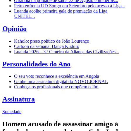
Girabola dá pontapé de saída 22 de Agosto com dérbis...
Petro enfrenta UD Songo em Setembro pelo acesso à Liga...
Luanda acolhe primeira gala de premiação da Liga
UNITEL...
Opinião
Kaholo: preso político de João Lourenço
Cartoon da semana: Dança Kuduro
Luanda 2026 – 3.ª Cimeira da Aliança das Civilizações...
Personalidades do Ano
O seu voto reconhece a excelência em Angola
Ganhe uma assinatura digital do NOVO JORNAL
Conheça os profissionais que compõem o Júri
Assinatura
Sociedade
Homem acusado de assassinar amigo à