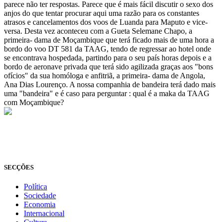
parece não ter respostas. Parece que é mais fácil discutir o sexo dos
anjos do que tentar procurar aqui uma razão para os constantes
atrasos e cancelamentos dos voos de Luanda para Maputo e vice-
versa. Desta vez aconteceu com a Gueta Selemane Chapo, a
primeira- dama de Moçambique que terá ficado mais de uma hora a
bordo do voo DT 581 da TAAG, tendo de regressar ao hotel onde
se encontrava hospedada, partindo para o seu país horas depois e a
bordo de aeronave privada que terá sido agilizada graças aos "bons
ofícios" da sua homóloga e anfitriã, a primeira- dama de Angola,
Ana Dias Lourenço. A nossa companhia de bandeira terá dado mais
uma "bandeira" e é caso para perguntar : qual é a maka da TAAG
com Moçambique?
© Novo Jornal, 2026
Todos os direitos reservados
Fundado em 2008
SECÇÕES
Política
Sociedade
Economia
Internacional