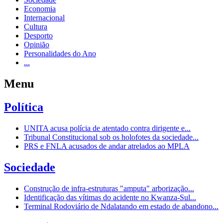
Economia
Internacional
Cultura
Desporto
Opinião
Personalidades do Ano
...
Menu
Política
UNITA acusa polícia de atentado contra dirigente e...
Tribunal Constitucional sob os holofotes da sociedade...
PRS e FNLA acusados de andar atrelados ao MPLA
Sociedade
Construção de infra-estruturas "amputa" arborização...
Identificação das vítimas do acidente no Kwanza-Sul...
Terminal Rodoviário de Ndalatando em estado de abandono...