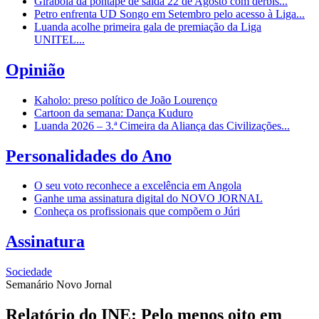
Girabola dá pontapé de saída 22 de Agosto com dérbis...
Petro enfrenta UD Songo em Setembro pelo acesso à Liga...
Luanda acolhe primeira gala de premiação da Liga
UNITEL...
Opinião
Kaholo: preso político de João Lourenço
Cartoon da semana: Dança Kuduro
Luanda 2026 – 3.ª Cimeira da Aliança das Civilizações...
Personalidades do Ano
O seu voto reconhece a excelência em Angola
Ganhe uma assinatura digital do NOVO JORNAL
Conheça os profissionais que compõem o Júri
Assinatura
Sociedade
Semanário Novo Jornal
Relatório do INE: Pelo menos oito em