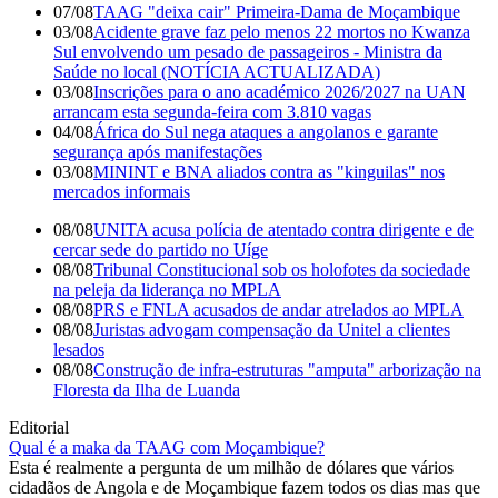
07/08
TAAG "deixa cair" Primeira-Dama de Moçambique
03/08
Acidente grave faz pelo menos 22 mortos no Kwanza
Sul envolvendo um pesado de passageiros - Ministra da
Saúde no local (NOTÍCIA ACTUALIZADA)
03/08
Inscrições para o ano académico 2026/2027 na UAN
arrancam esta segunda-feira com 3.810 vagas
04/08
África do Sul nega ataques a angolanos e garante
segurança após manifestações
03/08
MININT e BNA aliados contra as "kinguilas" nos
mercados informais
08/08
UNITA acusa polícia de atentado contra dirigente e de
cercar sede do partido no Uíge
08/08
Tribunal Constitucional sob os holofotes da sociedade
na peleja da liderança no MPLA
08/08
PRS e FNLA acusados de andar atrelados ao MPLA
08/08
Juristas advogam compensação da Unitel a clientes
lesados
08/08
Construção de infra-estruturas "amputa" arborização na
Floresta da Ilha de Luanda
Editorial
Qual é a maka da TAAG com Moçambique?
Esta é realmente a pergunta de um milhão de dólares que vários
cidadãos de Angola e de Moçambique fazem todos os dias mas que