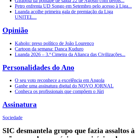
Girabola dá pontapé de saída 22 de Agosto com dérbis...
Petro enfrenta UD Songo em Setembro pelo acesso à Liga...
Luanda acolhe primeira gala de premiação da Liga
UNITEL...
Opinião
Kaholo: preso político de João Lourenço
Cartoon da semana: Dança Kuduro
Luanda 2026 – 3.ª Cimeira da Aliança das Civilizações...
Personalidades do Ano
O seu voto reconhece a excelência em Angola
Ganhe uma assinatura digital do NOVO JORNAL
Conheça os profissionais que compõem o Júri
Assinatura
Sociedade
SIC desmantela grupo que fazia assaltos à