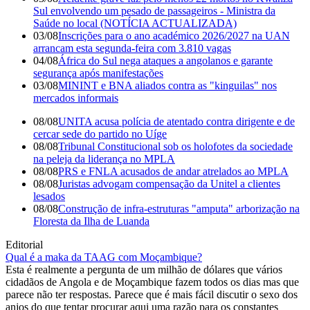
Sul envolvendo um pesado de passageiros - Ministra da
Saúde no local (NOTÍCIA ACTUALIZADA)
03/08
Inscrições para o ano académico 2026/2027 na UAN
arrancam esta segunda-feira com 3.810 vagas
04/08
África do Sul nega ataques a angolanos e garante
segurança após manifestações
03/08
MININT e BNA aliados contra as "kinguilas" nos
mercados informais
08/08
UNITA acusa polícia de atentado contra dirigente e de
cercar sede do partido no Uíge
08/08
Tribunal Constitucional sob os holofotes da sociedade
na peleja da liderança no MPLA
08/08
PRS e FNLA acusados de andar atrelados ao MPLA
08/08
Juristas advogam compensação da Unitel a clientes
lesados
08/08
Construção de infra-estruturas "amputa" arborização na
Floresta da Ilha de Luanda
Editorial
Qual é a maka da TAAG com Moçambique?
Esta é realmente a pergunta de um milhão de dólares que vários
cidadãos de Angola e de Moçambique fazem todos os dias mas que
parece não ter respostas. Parece que é mais fácil discutir o sexo dos
anjos do que tentar procurar aqui uma razão para os constantes