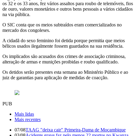
os 32 e os 33 anos, fez vários assaltos para roubo de telemóveis, fios
de ouro, valores monetários e outros bens pessoais a vários cidadãos
na via pública.
O SIC conta que os meios subtraídos eram comercializados no
mercado dos congoleses.
A cidadã do sexo feminino foi detida porque permitia que meios
bélicos usados ilegalmente fossem guardados na sua residência.
Os implicados são acusados dos crimes de associação criminosa,
alteração de armas e munições proibidas e roubo qualificado.
Os detidos serão presentes esta semana ao Ministério Público e ao
juiz de garantias para aplicação de medidas de coacção.
PUB
Mais lidas
Mais recentes
07/08
TAAG "deixa cair" Primeira-Dama de Moçambique
03/08
Acidente grave faz pelo menos 22 mortos no Kwanza