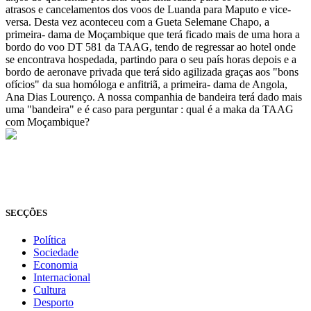
atrasos e cancelamentos dos voos de Luanda para Maputo e vice-
versa. Desta vez aconteceu com a Gueta Selemane Chapo, a
primeira- dama de Moçambique que terá ficado mais de uma hora a
bordo do voo DT 581 da TAAG, tendo de regressar ao hotel onde
se encontrava hospedada, partindo para o seu país horas depois e a
bordo de aeronave privada que terá sido agilizada graças aos "bons
ofícios" da sua homóloga e anfitriã, a primeira- dama de Angola,
Ana Dias Lourenço. A nossa companhia de bandeira terá dado mais
uma "bandeira" e é caso para perguntar : qual é a maka da TAAG
com Moçambique?
© Novo Jornal, 2026
Todos os direitos reservados
Fundado em 2008
SECÇÕES
Política
Sociedade
Economia
Internacional
Cultura
Desporto