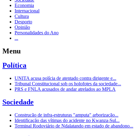
Economia
Internacional
Cultura
Desporto
Opinião
Personalidades do Ano
...
Menu
Política
UNITA acusa polícia de atentado contra dirigente e...
Tribunal Constitucional sob os holofotes da sociedade...
PRS e FNLA acusados de andar atrelados ao MPLA
Sociedade
Construção de infra-estruturas "amputa" arborização...
Identificação das vítimas do acidente no Kwanza-Sul...
Terminal Rodoviário de Ndalatando em estado de abandono...