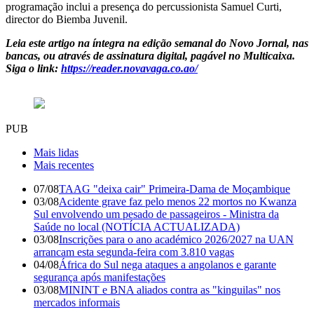
programação inclui a presença do percussionista Samuel Curti,
director do Biemba Juvenil.
Leia este artigo na íntegra na edição semanal do Novo Jornal, nas
bancas, ou através de assinatura digital, pagável no Multicaixa.
Siga o link:
https://reader.novavaga.co.ao/
PUB
Mais lidas
Mais recentes
07/08
TAAG "deixa cair" Primeira-Dama de Moçambique
03/08
Acidente grave faz pelo menos 22 mortos no Kwanza
Sul envolvendo um pesado de passageiros - Ministra da
Saúde no local (NOTÍCIA ACTUALIZADA)
03/08
Inscrições para o ano académico 2026/2027 na UAN
arrancam esta segunda-feira com 3.810 vagas
04/08
África do Sul nega ataques a angolanos e garante
segurança após manifestações
03/08
MININT e BNA aliados contra as "kinguilas" nos
mercados informais