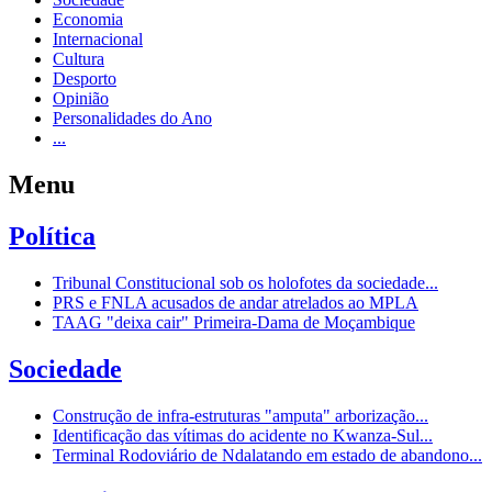
Economia
Internacional
Cultura
Desporto
Opinião
Personalidades do Ano
...
Menu
Política
Tribunal Constitucional sob os holofotes da sociedade...
PRS e FNLA acusados de andar atrelados ao MPLA
TAAG "deixa cair" Primeira-Dama de Moçambique
Sociedade
Construção de infra-estruturas "amputa" arborização...
Identificação das vítimas do acidente no Kwanza-Sul...
Terminal Rodoviário de Ndalatando em estado de abandono...