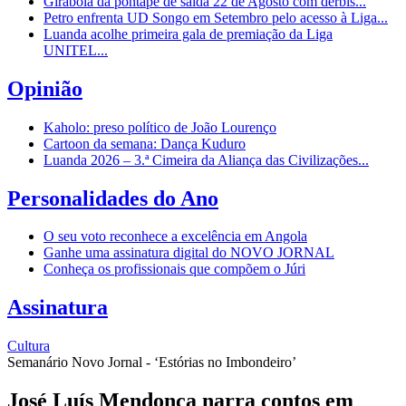
Girabola dá pontapé de saída 22 de Agosto com dérbis...
Petro enfrenta UD Songo em Setembro pelo acesso à Liga...
Luanda acolhe primeira gala de premiação da Liga
UNITEL...
Opinião
Kaholo: preso político de João Lourenço
Cartoon da semana: Dança Kuduro
Luanda 2026 – 3.ª Cimeira da Aliança das Civilizações...
Personalidades do Ano
O seu voto reconhece a excelência em Angola
Ganhe uma assinatura digital do NOVO JORNAL
Conheça os profissionais que compõem o Júri
Assinatura
Cultura
Semanário Novo Jornal - ‘Estórias no Imbondeiro’
José Luís Mendonça narra contos em