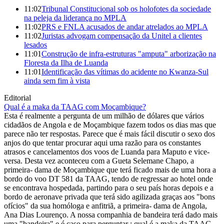
11:02
Tribunal Constitucional sob os holofotes da sociedade
na peleja da liderança no MPLA
11:02
PRS e FNLA acusados de andar atrelados ao MPLA
11:02
Juristas advogam compensação da Unitel a clientes
lesados
11:01
Construção de infra-estruturas "amputa" arborização na
Floresta da Ilha de Luanda
11:01
Identificação das vítimas do acidente no Kwanza-Sul
ainda sem fim à vista
Editorial
Qual é a maka da TAAG com Moçambique?
Esta é realmente a pergunta de um milhão de dólares que vários
cidadãos de Angola e de Moçambique fazem todos os dias mas que
parece não ter respostas. Parece que é mais fácil discutir o sexo dos
anjos do que tentar procurar aqui uma razão para os constantes
atrasos e cancelamentos dos voos de Luanda para Maputo e vice-
versa. Desta vez aconteceu com a Gueta Selemane Chapo, a
primeira- dama de Moçambique que terá ficado mais de uma hora a
bordo do voo DT 581 da TAAG, tendo de regressar ao hotel onde
se encontrava hospedada, partindo para o seu país horas depois e a
bordo de aeronave privada que terá sido agilizada graças aos "bons
ofícios" da sua homóloga e anfitriã, a primeira- dama de Angola,
Ana Dias Lourenço. A nossa companhia de bandeira terá dado mais
uma "bandeira" e é caso para perguntar : qual é a maka da TAAG