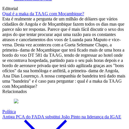
Editorial
Qual é a maka da TAAG com Moçambique?
Esta é realmente a pergunta de um milhão de dólares que vários
cidadãos de Angola e de Moçambique fazem todos os dias mas que
parece não ter respostas. Parece que é mais fácil discutir o sexo dos
anjos do que tentar procurar aqui uma razão para os constantes
atrasos e cancelamentos dos voos de Luanda para Maputo e vice-
versa. Desta vez aconteceu com a Gueta Selemane Chapo, a
primeira- dama de Moçambique que terá ficado mais de uma hora a
bordo do voo DT 581 da TAAG, tendo de regressar ao hotel onde
se encontrava hospedada, partindo para o seu país horas depois e a
bordo de aeronave privada que terá sido agilizada graças aos "bons
ofícios" da sua homóloga e anfitriã, a primeira- dama de Angola,
Ana Dias Lourenço. A nossa companhia de bandeira terá dado mais
uma "bandeira" e é caso para perguntar : qual é a maka da TAAG
com Moçambique?
Relacionados
Política
Antiga PCA do FADA substitui João Pinto na liderança da IGAE