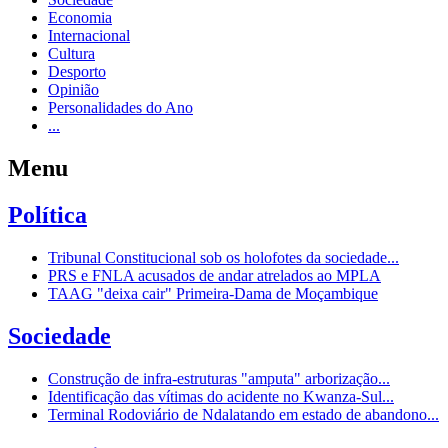
Economia
Internacional
Cultura
Desporto
Opinião
Personalidades do Ano
...
Menu
Política
Tribunal Constitucional sob os holofotes da sociedade...
PRS e FNLA acusados de andar atrelados ao MPLA
TAAG "deixa cair" Primeira-Dama de Moçambique
Sociedade
Construção de infra-estruturas "amputa" arborização...
Identificação das vítimas do acidente no Kwanza-Sul...
Terminal Rodoviário de Ndalatando em estado de abandono...