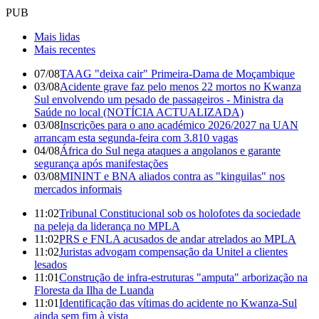
PUB
Mais lidas
Mais recentes
07/08
TAAG "deixa cair" Primeira-Dama de Moçambique
03/08
Acidente grave faz pelo menos 22 mortos no Kwanza
Sul envolvendo um pesado de passageiros - Ministra da
Saúde no local (NOTÍCIA ACTUALIZADA)
03/08
Inscrições para o ano académico 2026/2027 na UAN
arrancam esta segunda-feira com 3.810 vagas
04/08
África do Sul nega ataques a angolanos e garante
segurança após manifestações
03/08
MININT e BNA aliados contra as "kinguilas" nos
mercados informais
11:02
Tribunal Constitucional sob os holofotes da sociedade
na peleja da liderança no MPLA
11:02
PRS e FNLA acusados de andar atrelados ao MPLA
11:02
Juristas advogam compensação da Unitel a clientes
lesados
11:01
Construção de infra-estruturas "amputa" arborização na
Floresta da Ilha de Luanda
11:01
Identificação das vítimas do acidente no Kwanza-Sul
ainda sem fim à vista