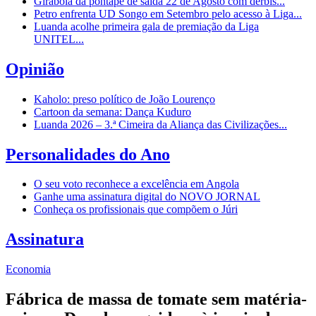
Girabola dá pontapé de saída 22 de Agosto com dérbis...
Petro enfrenta UD Songo em Setembro pelo acesso à Liga...
Luanda acolhe primeira gala de premiação da Liga
UNITEL...
Opinião
Kaholo: preso político de João Lourenço
Cartoon da semana: Dança Kuduro
Luanda 2026 – 3.ª Cimeira da Aliança das Civilizações...
Personalidades do Ano
O seu voto reconhece a excelência em Angola
Ganhe uma assinatura digital do NOVO JORNAL
Conheça os profissionais que compõem o Júri
Assinatura
Economia
Fábrica de massa de tomate sem matéria-