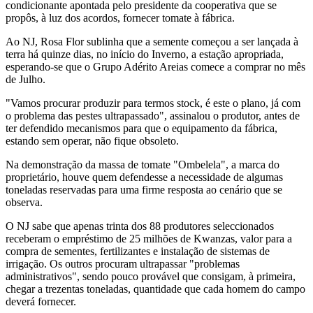
condicionante apontada pelo presidente da cooperativa que se
propôs, à luz dos acordos, fornecer tomate à fábrica.
Ao NJ, Rosa Flor sublinha que a semente começou a ser lançada à
terra há quinze dias, no início do Inverno, a estação apropriada,
esperando-se que o Grupo Adérito Areias comece a comprar no mês
de Julho.
"Vamos procurar produzir para termos stock, é este o plano, já com
o problema das pestes ultrapassado", assinalou o produtor, antes de
ter defendido mecanismos para que o equipamento da fábrica,
estando sem operar, não fique obsoleto.
Na demonstração da massa de tomate "Ombelela", a marca do
proprietário, houve quem defendesse a necessidade de algumas
toneladas reservadas para uma firme resposta ao cenário que se
observa.
O NJ sabe que apenas trinta dos 88 produtores seleccionados
receberam o empréstimo de 25 milhões de Kwanzas, valor para a
compra de sementes, fertilizantes e instalação de sistemas de
irrigação. Os outros procuram ultrapassar "problemas
administrativos", sendo pouco provável que consigam, à primeira,
chegar a trezentas toneladas, quantidade que cada homem do campo
deverá fornecer.