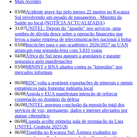
Mais recentes
03/08
Acidente grave faz pelo menos 22 mortos no Kwanza
Sul envolvendo um pesado de passageiros - Ministra da
Saúde no local (NOTÍCIA ACTUALIZADA)
31/07
UNITEL: Depois do "apagão" nos serviços, uma
sombra de dúvida desce sobre a operação financeira que
levou a maior empresa de telecomunicações nacional à bolsa
03/08
Inscrições para o ano académico 2026/2027 na UAN
arrancam esta segunda-feira com 3.810 vagas
04/08
África do Sul nega ataques a angolanos e garante
segurança após manifestações
03/08
MININT e BNA aliados contra as "kinguilas" nos
mercados informais
06/08
RDC volta a restringir exportações de minerais e metais
estratégicos para fomentar indústria local
06/08
Angola e EUA manifestam intenção de reforçar
cooperação no domínio da defesa
06/08
UNITEL assegura conclusão da reposição total dos
serviços de voz, mensagens, dados e internet afectados por
ataque cibernético
06/08
Luanda acolhe primeira gala de premiação da Liga
UNITEL Girabola 2025/26
06/08
Tragédia no Kwanza Sul: Ânimos exaltados no