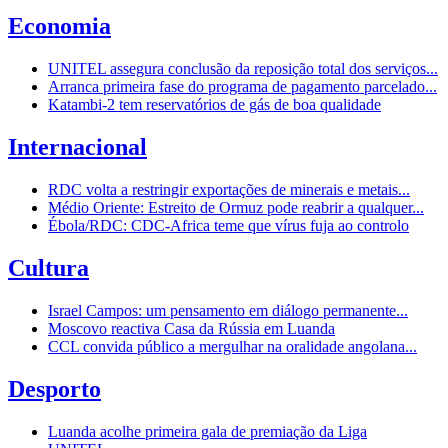
Economia
UNITEL assegura conclusão da reposição total dos serviços...
Arranca primeira fase do programa de pagamento parcelado...
Katambi-2 tem reservatórios de gás de boa qualidade
Internacional
RDC volta a restringir exportações de minerais e metais...
Médio Oriente: Estreito de Ormuz pode reabrir a qualquer...
Ébola/RDC: CDC-Africa teme que vírus fuja ao controlo
Cultura
Israel Campos: um pensamento em diálogo permanente...
Moscovo reactiva Casa da Rússia em Luanda
CCL convida público a mergulhar na oralidade angolana...
Desporto
Luanda acolhe primeira gala de premiação da Liga