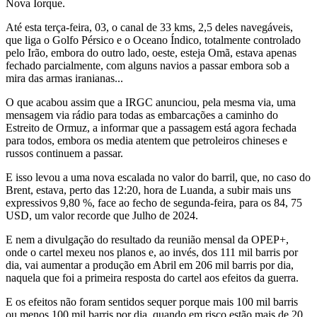
Nova Iorque.
Até esta terça-feira, 03, o canal de 33 kms, 2,5 deles navegáveis,
que liga o Golfo Pérsico e o Oceano Índico, totalmente controlado
pelo Irão, embora do outro lado, oeste, esteja Omã, estava apenas
fechado parcialmente, com alguns navios a passar embora sob a
mira das armas iranianas...
O que acabou assim que a IRGC anunciou, pela mesma via, uma
mensagem via rádio para todas as embarcações a caminho do
Estreito de Ormuz, a informar que a passagem está agora fechada
para todos, embora os media atentem que petroleiros chineses e
russos continuem a passar.
E isso levou a uma nova escalada no valor do barril, que, no caso do
Brent, estava, perto das 12:20, hora de Luanda, a subir mais uns
expressivos 9,80 %, face ao fecho de segunda-feira, para os 84, 75
USD, um valor recorde que Julho de 2024.
E nem a divulgação do resultado da reunião mensal da OPEP+,
onde o cartel mexeu nos planos e, ao invés, dos 111 mil barris por
dia, vai aumentar a produção em Abril em 206 mil barris por dia,
naquela que foi a primeira resposta do cartel aos efeitos da guerra.
E os efeitos não foram sentidos sequer porque mais 100 mil barris
ou menos 100 mil barris por dia, quando em risco estão mais de 20