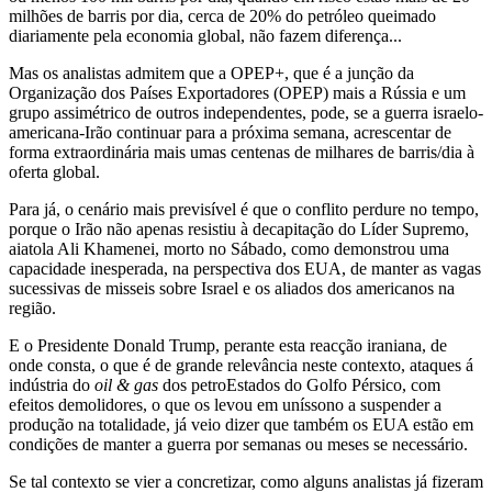
milhões de barris por dia, cerca de 20% do petróleo queimado
diariamente pela economia global, não fazem diferença...
Mas os analistas admitem que a OPEP+, que é a junção da
Organização dos Países Exportadores (OPEP) mais a Rússia e um
grupo assimétrico de outros independentes, pode, se a guerra israelo-
americana-Irão continuar para a próxima semana, acrescentar de
forma extraordinária mais umas centenas de milhares de barris/dia à
oferta global.
Para já, o cenário mais previsível é que o conflito perdure no tempo,
porque o Irão não apenas resistiu à decapitação do Líder Supremo,
aiatola Ali Khamenei, morto no Sábado, como demonstrou uma
capacidade inesperada, na perspectiva dos EUA, de manter as vagas
sucessivas de misseis sobre Israel e os aliados dos americanos na
região.
E o Presidente Donald Trump, perante esta reacção iraniana, de
onde consta, o que é de grande relevância neste contexto, ataques á
indústria do
oil & gas
dos petroEstados do Golfo Pérsico, com
efeitos demolidores, o que os levou em uníssono a suspender a
produção na totalidade, já veio dizer que também os EUA estão em
condições de manter a guerra por semanas ou meses se necessário.
Se tal contexto se vier a concretizar, como alguns analistas já fizeram