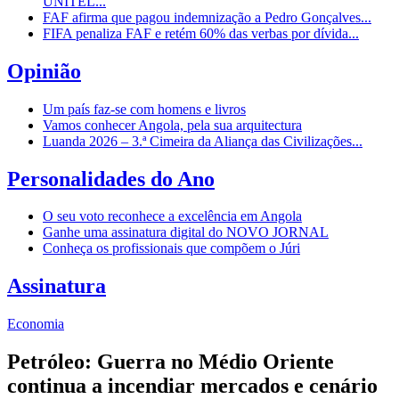
UNITEL...
FAF afirma que pagou indemnização a Pedro Gonçalves...
FIFA penaliza FAF e retém 60% das verbas por dívida...
Opinião
Um país faz-se com homens e livros
Vamos conhecer Angola, pela sua arquitectura
Luanda 2026 – 3.ª Cimeira da Aliança das Civilizações...
Personalidades do Ano
O seu voto reconhece a excelência em Angola
Ganhe uma assinatura digital do NOVO JORNAL
Conheça os profissionais que compõem o Júri
Assinatura
Economia
Petróleo: Guerra no Médio Oriente
continua a incendiar mercados e cenário