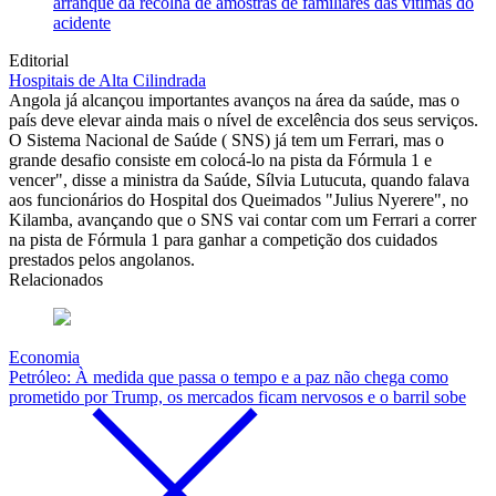
arranque da recolha de amostras de familiares das vítimas do
acidente
Editorial
Hospitais de Alta Cilindrada
Angola já alcançou importantes avanços na área da saúde, mas o
país deve elevar ainda mais o nível de excelência dos seus serviços.
O Sistema Nacional de Saúde ( SNS) já tem um Ferrari, mas o
grande desafio consiste em colocá-lo na pista da Fórmula 1 e
vencer", disse a ministra da Saúde, Sílvia Lutucuta, quando falava
aos funcionários do Hospital dos Queimados "Julius Nyerere", no
Kilamba, avançando que o SNS vai contar com um Ferrari a correr
na pista de Fórmula 1 para ganhar a competição dos cuidados
prestados pelos angolanos.
Relacionados
Economia
Petróleo: À medida que passa o tempo e a paz não chega como
prometido por Trump, os mercados ficam nervosos e o barril sobe