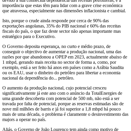
devido à sua conhecida dependência das receitas petrolíferas, e a
importância que estas têm para lidar com a grave crise económica
que atravessa, especialmente nas dimensões inflacionista e cambial.
Isto, porque o crude ainda responde por cerca de 90% das
exportações angolanas, 35% do PIB nacional e 60% das receitas
fiscais do país, o que faz deste sector não apenas importante mas
estratégico para o Executivo.
O Governo deposita esperança, no curto e médio prazo, de
conseguir o objectivo de aumentar a produção nacional, uma das
razões por que abandonou a OPEP em 2023, actualmente abaixo de
1 mbpd, gerando mais receita no sector de forma a, como, por
exemplo, está a ser feito há anos em países como a Arábia Saudita
ou os EAU, usar o dinheiro do petróleo para libertar a economia
nacional da dependência do... petróleo.
O aumento da produção nacional, cujo potencial cresceu
significativamente já este ano com o anúncio da TotalEnergies de
uma grande descoberta com potencial de 500 mb, não está a ser
travada por falta de potencial, porque as reservas estimadas são de
nove mil milhões de barris e já foi superior a 1,8 mbpd há pouco
mais de uma década, o problema é claramente o desinvestimento das
majors a operar no país.
Aliás, o Governo de João Lourenço tem ainda como motivo de