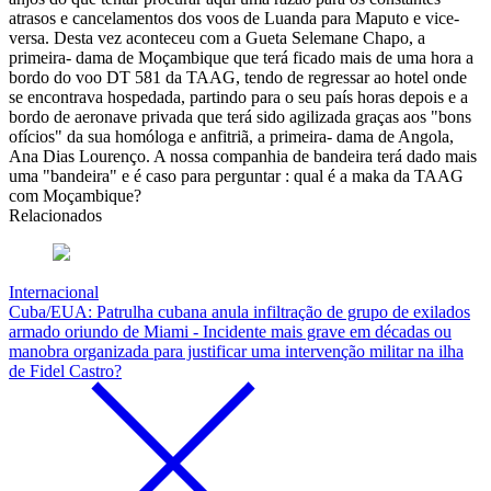
atrasos e cancelamentos dos voos de Luanda para Maputo e vice-
versa. Desta vez aconteceu com a Gueta Selemane Chapo, a
primeira- dama de Moçambique que terá ficado mais de uma hora a
bordo do voo DT 581 da TAAG, tendo de regressar ao hotel onde
se encontrava hospedada, partindo para o seu país horas depois e a
bordo de aeronave privada que terá sido agilizada graças aos "bons
ofícios" da sua homóloga e anfitriã, a primeira- dama de Angola,
Ana Dias Lourenço. A nossa companhia de bandeira terá dado mais
uma "bandeira" e é caso para perguntar : qual é a maka da TAAG
com Moçambique?
Relacionados
Internacional
Cuba/EUA: Patrulha cubana anula infiltração de grupo de exilados
armado oriundo de Miami - Incidente mais grave em décadas ou
manobra organizada para justificar uma intervenção militar na ilha
de Fidel Castro?