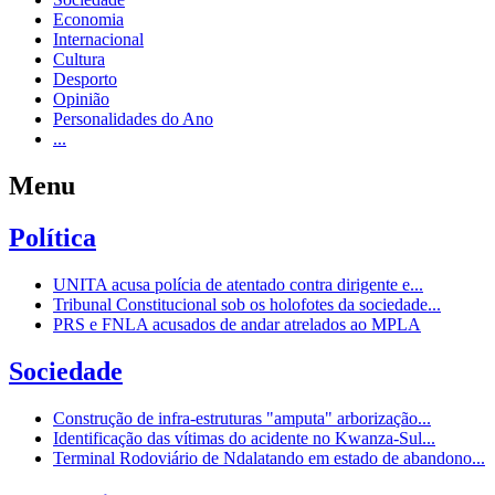
Economia
Internacional
Cultura
Desporto
Opinião
Personalidades do Ano
...
Menu
Política
UNITA acusa polícia de atentado contra dirigente e...
Tribunal Constitucional sob os holofotes da sociedade...
PRS e FNLA acusados de andar atrelados ao MPLA
Sociedade
Construção de infra-estruturas "amputa" arborização...
Identificação das vítimas do acidente no Kwanza-Sul...
Terminal Rodoviário de Ndalatando em estado de abandono...