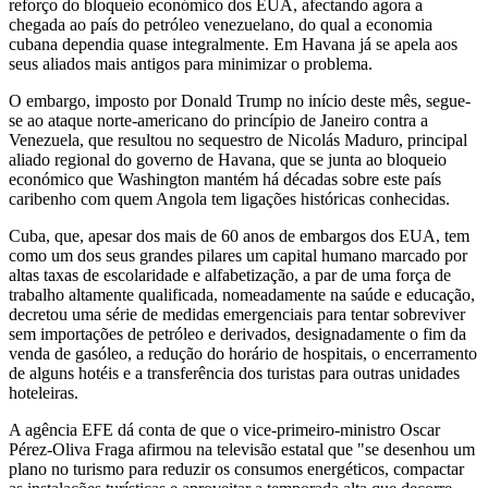
reforço do bloqueio económico dos EUA, afectando agora a
chegada ao país do petróleo venezuelano, do qual a economia
cubana dependia quase integralmente. Em Havana já se apela aos
seus aliados mais antigos para minimizar o problema.
O embargo, imposto por Donald Trump no início deste mês, segue-
se ao ataque norte-americano do princípio de Janeiro contra a
Venezuela, que resultou no sequestro de Nicolás Maduro, principal
aliado regional do governo de Havana, que se junta ao bloqueio
económico que Washington mantém há décadas sobre este país
caribenho com quem Angola tem ligações históricas conhecidas.
Cuba, que, apesar dos mais de 60 anos de embargos dos EUA, tem
como um dos seus grandes pilares um capital humano marcado por
altas taxas de escolaridade e alfabetização, a par de uma força de
trabalho altamente qualificada, nomeadamente na saúde e educação,
decretou uma série de medidas emergenciais para tentar sobreviver
sem importações de petróleo e derivados, designadamente o fim da
venda de gasóleo, a redução do horário de hospitais, o encerramento
de alguns hotéis e a transferência dos turistas para outras unidades
hoteleiras.
A agência EFE dá conta de que o vice-primeiro-ministro Oscar
Pérez-Oliva Fraga afirmou na televisão estatal que "se desenhou um
plano no turismo para reduzir os consumos energéticos, compactar