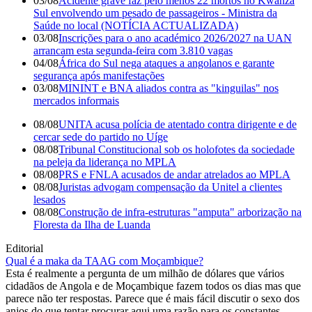
03/08
Acidente grave faz pelo menos 22 mortos no Kwanza
Sul envolvendo um pesado de passageiros - Ministra da
Saúde no local (NOTÍCIA ACTUALIZADA)
03/08
Inscrições para o ano académico 2026/2027 na UAN
arrancam esta segunda-feira com 3.810 vagas
04/08
África do Sul nega ataques a angolanos e garante
segurança após manifestações
03/08
MININT e BNA aliados contra as "kinguilas" nos
mercados informais
08/08
UNITA acusa polícia de atentado contra dirigente e de
cercar sede do partido no Uíge
08/08
Tribunal Constitucional sob os holofotes da sociedade
na peleja da liderança no MPLA
08/08
PRS e FNLA acusados de andar atrelados ao MPLA
08/08
Juristas advogam compensação da Unitel a clientes
lesados
08/08
Construção de infra-estruturas "amputa" arborização na
Floresta da Ilha de Luanda
Editorial
Qual é a maka da TAAG com Moçambique?
Esta é realmente a pergunta de um milhão de dólares que vários
cidadãos de Angola e de Moçambique fazem todos os dias mas que
parece não ter respostas. Parece que é mais fácil discutir o sexo dos
anjos do que tentar procurar aqui uma razão para os constantes