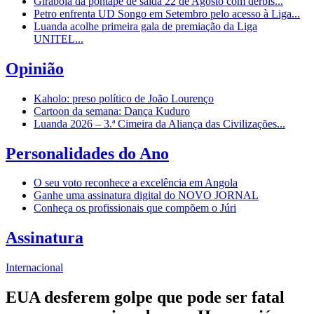
Girabola dá pontapé de saída 22 de Agosto com dérbis...
Petro enfrenta UD Songo em Setembro pelo acesso à Liga...
Luanda acolhe primeira gala de premiação da Liga
UNITEL...
Opinião
Kaholo: preso político de João Lourenço
Cartoon da semana: Dança Kuduro
Luanda 2026 – 3.ª Cimeira da Aliança das Civilizações...
Personalidades do Ano
O seu voto reconhece a excelência em Angola
Ganhe uma assinatura digital do NOVO JORNAL
Conheça os profissionais que compõem o Júri
Assinatura
Internacional
EUA desferem golpe que pode ser fatal