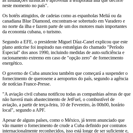
as instalações turísticas e aproveitar a temporada alta que decorre
neste momento no país".
Os hotéis atingidos, de cadeias como as espanholas Meliá ou da
canadiana Blue Diamond, encontram-se sobretudo em Varadero e
no norte da ilha e fazem parte de um dos motores mais importantes
da economia cubana, o turismo.
Segundo a EFE, o presidente Miguel Díaz-Canel explicou que este
plano anticrise foi inspirado nas estratégias do chamado "Período
Especial" dos anos 1990, incluindo medidas de auto-suficiência e
racionamento extremo em caso de "opção zero" de fornecimento
energético.
O governo de Cuba anunciou também que começará a suspender o
fornecimento de querosene a aeroportos do país, segundo a agência
de notícias France-Presse.
"A aviação civil cubana notificou todas as companhias aéreas de que
não haverá mais abastecimento de JetFuel, o combustível de
aviação, a partir de terça-feira, 10 de Fevereiro, às 00h00, horário
local", segundo a APF.
Apesar de alguns países, como o México, já terem anunciado que
vão manter o fornecimento de crude a Cuba definido por contratos
internacionalmente reconhecidos, isso está longe de ser suficiente e,