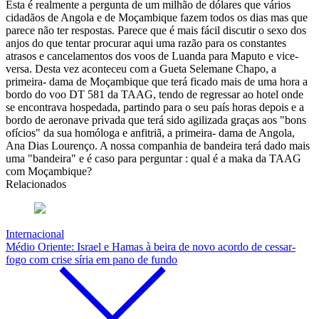
Esta é realmente a pergunta de um milhão de dólares que vários
cidadãos de Angola e de Moçambique fazem todos os dias mas que
parece não ter respostas. Parece que é mais fácil discutir o sexo dos
anjos do que tentar procurar aqui uma razão para os constantes
atrasos e cancelamentos dos voos de Luanda para Maputo e vice-
versa. Desta vez aconteceu com a Gueta Selemane Chapo, a
primeira- dama de Moçambique que terá ficado mais de uma hora a
bordo do voo DT 581 da TAAG, tendo de regressar ao hotel onde
se encontrava hospedada, partindo para o seu país horas depois e a
bordo de aeronave privada que terá sido agilizada graças aos "bons
ofícios" da sua homóloga e anfitriã, a primeira- dama de Angola,
Ana Dias Lourenço. A nossa companhia de bandeira terá dado mais
uma "bandeira" e é caso para perguntar : qual é a maka da TAAG
com Moçambique?
Relacionados
Internacional
Médio Oriente: Israel e Hamas à beira de novo acordo de cessar-
fogo com crise síria em pano de fundo