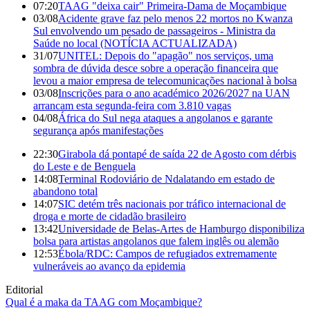
07:20
TAAG "deixa cair" Primeira-Dama de Moçambique
03/08
Acidente grave faz pelo menos 22 mortos no Kwanza
Sul envolvendo um pesado de passageiros - Ministra da
Saúde no local (NOTÍCIA ACTUALIZADA)
31/07
UNITEL: Depois do "apagão" nos serviços, uma
sombra de dúvida desce sobre a operação financeira que
levou a maior empresa de telecomunicações nacional à bolsa
03/08
Inscrições para o ano académico 2026/2027 na UAN
arrancam esta segunda-feira com 3.810 vagas
04/08
África do Sul nega ataques a angolanos e garante
segurança após manifestações
22:30
Girabola dá pontapé de saída 22 de Agosto com dérbis
do Leste e de Benguela
14:08
Terminal Rodoviário de Ndalatando em estado de
abandono total
14:07
SIC detém três nacionais por tráfico internacional de
droga e morte de cidadão brasileiro
13:42
Universidade de Belas-Artes de Hamburgo disponibiliza
bolsa para artistas angolanos que falem inglês ou alemão
12:53
Ébola/RDC: Campos de refugiados extremamente
vulneráveis ao avanço da epidemia
Editorial
Qual é a maka da TAAG com Moçambique?