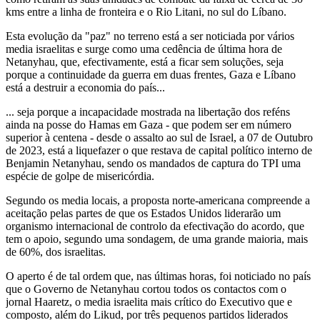
kms entre a linha de fronteira e o Rio Litani, no sul do Líbano.
Esta evolução da "paz" no terreno está a ser noticiada por vários
media israelitas e surge como uma cedência de última hora de
Netanyhau, que, efectivamente, está a ficar sem soluções, seja
porque a continuidade da guerra em duas frentes, Gaza e Líbano
está a destruir a economia do país...
... seja porque a incapacidade mostrada na libertação dos reféns
ainda na posse do Hamas em Gaza - que podem ser em número
superior à centena - desde o assalto ao sul de Israel, a 07 de Outubro
de 2023, está a liquefazer o que restava de capital político interno de
Benjamin Netanyhau, sendo os mandados de captura do TPI uma
espécie de golpe de misericórdia.
Segundo os media locais, a proposta norte-americana compreende a
aceitação pelas partes de que os Estados Unidos liderarão um
organismo internacional de controlo da efectivação do acordo, que
tem o apoio, segundo uma sondagem, de uma grande maioria, mais
de 60%, dos israelitas.
O aperto é de tal ordem que, nas últimas horas, foi noticiado no país
que o Governo de Netanyhau cortou todos os contactos com o
jornal Haaretz, o media israelita mais crítico do Executivo que e
composto, além do Likud, por três pequenos partidos liderados