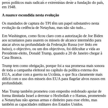
peros políticos mais radicais e extremistas deste a fundação do país,
em 1948.
A
nuance
escondida nesta evolução
Os mandados de captura do TPI têm um papel substantivo nesta
evolução da cedência de Netayhau, mas não são tudo...
Em Washington, como ficou claro com a autorização de Joe Biden
aos ucranianos para usarem os misseis de alcance intermédio para
atacar alvos na profundidade da Federação Russa (
ver links em
baixo
), o objectivo, ou um dos objectivos, foi dificultar a vida ao
Presidente-eleito, Donald Trump, quando a 20 de Janeiro chegar à
Casa Branca.
Trump tem como obrigação, porque foi a sua promessa mais sonora
de toda a campanha eleitoral no capítulo da política externa dos
EUA, acabar com a guerra na Ucrânia, o que fica claramente mais
difícil com o uso dos misseis dos EUA para flagelar alvos russos em
profundidade.
Mas Trump também prometeu com empenho redobrado apoiar de
forma ilimitada Israel a derrotar o Hezbollah e o Hamas, prometendo
a Netanyhau não apenas armas e dinheiro para esse efeito, mas
também as capacidades militares dos Estados Unidos.