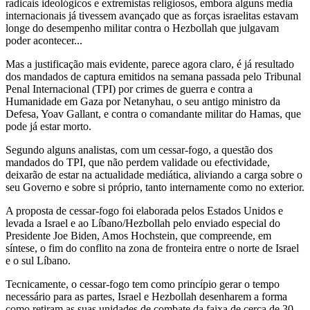
radicais ideológicos e extremistas religiosos, embora alguns media
internacionais já tivessem avançado que as forças israelitas estavam
longe do desempenho militar contra o Hezbollah que julgavam
poder acontecer...
Mas a justificação mais evidente, parece agora claro, é já resultado
dos mandados de captura emitidos na semana passada pelo Tribunal
Penal Internacional (TPI) por crimes de guerra e contra a
Humanidade em Gaza por Netanyhau, o seu antigo ministro da
Defesa, Yoav Gallant, e contra o comandante militar do Hamas, que
pode já estar morto.
Segundo alguns analistas, com um cessar-fogo, a questão dos
mandados do TPI, que não perdem validade ou efectividade,
deixarão de estar na actualidade mediática, aliviando a carga sobre o
seu Governo e sobre si próprio, tanto internamente como no exterior.
A proposta de cessar-fogo foi elaborada pelos Estados Unidos e
levada a Israel e ao Líbano/Hezbollah pelo enviado especial do
Presidente Joe Biden, Amos Hochstein, que compreende, em
síntese, o fim do conflito na zona de fronteira entre o norte de Israel
e o sul Líbano.
Tecnicamente, o cessar-fogo tem como princípio gerar o tempo
necessário para as partes, Israel e Hezbollah desenharem a forma
como retiram as suas unidades de combate da faixa de cerca de 30