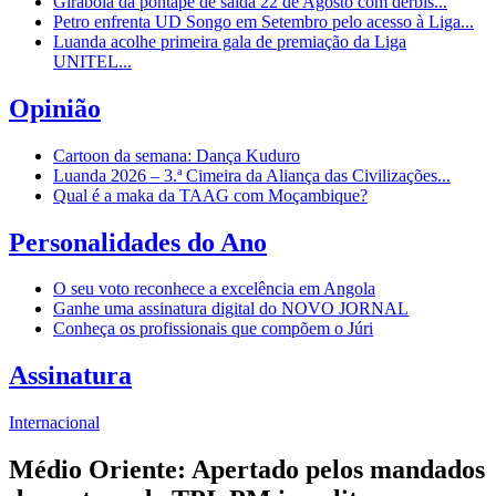
Girabola dá pontapé de saída 22 de Agosto com dérbis...
Petro enfrenta UD Songo em Setembro pelo acesso à Liga...
Luanda acolhe primeira gala de premiação da Liga
UNITEL...
Opinião
Cartoon da semana: Dança Kuduro
Luanda 2026 – 3.ª Cimeira da Aliança das Civilizações...
Qual é a maka da TAAG com Moçambique?
Personalidades do Ano
O seu voto reconhece a excelência em Angola
Ganhe uma assinatura digital do NOVO JORNAL
Conheça os profissionais que compõem o Júri
Assinatura
Internacional
Médio Oriente: Apertado pelos mandados