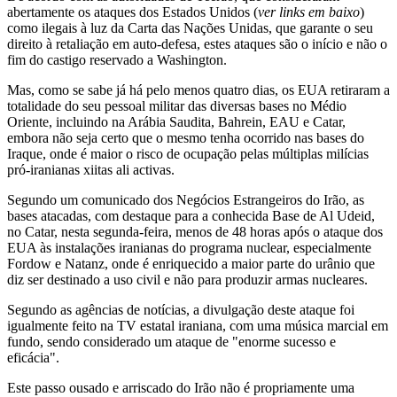
abertamente os ataques dos Estados Unidos (
ver links em baixo
)
como ilegais à luz da Carta das Nações Unidas, que garante o seu
direito à retaliação em auto-defesa, estes ataques são o início e não o
fim do castigo reservado a Washington.
Mas, como se sabe já há pelo menos quatro dias, os EUA retiraram a
totalidade do seu pessoal militar das diversas bases no Médio
Oriente, incluindo na Arábia Saudita, Bahrein, EAU e Catar,
embora não seja certo que o mesmo tenha ocorrido nas bases do
Iraque, onde é maior o risco de ocupação pelas múltiplas milícias
pró-iranianas xiitas ali activas.
Segundo um comunicado dos Negócios Estrangeiros do Irão, as
bases atacadas, com destaque para a conhecida Base de Al Udeid,
no Catar, nesta segunda-feira, menos de 48 horas após o ataque dos
EUA às instalações iranianas do programa nuclear, especialmente
Fordow e Natanz, onde é enriquecido a maior parte do urânio que
diz ser destinado a uso civil e não para produzir armas nucleares.
Segundo as agências de notícias, a divulgação deste ataque foi
igualmente feito na TV estatal iraniana, com uma música marcial em
fundo, sendo considerado um ataque de "enorme sucesso e
eficácia".
Este passo ousado e arriscado do Irão não é propriamente uma