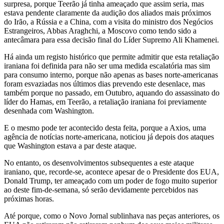
surpresa, porque Teerão já tinha ameaçado que assim seria, mas
estava pendente claramente da audição dos aliados mais próximos
do Irão, a Rússia e a China, com a visita do ministro dos Negócios
Estrangeiros, Abbas Araghchi, a Moscovo como tendo sido a
antecâmara para essa decisão final do Líder Supremo Ali Khamenei.
Há ainda um registo histórico que permite admitir que esta retaliação
iraniana foi definida para não ser uma medida escalatória mas sim
para consumo interno, porque não apenas as bases norte-americanas
foram esvaziadas nos últimos dias prevendo este desenlace, mas
também porque no passado, em Outubro, aquando do assassinato do
líder do Hamas, em Teerão, a retaliação iraniana foi previamente
desenhada com Washington.
E o mesmo pode ter acontecido desta feita, porque a Axios, uma
agência de notícias norte-americana, noticiou já depois dos ataques
que Washington estava a par deste ataque.
No entanto, os desenvolvimentos subsequentes a este ataque
iraniano, que, recorde-se, acontece apesar de o Presidente dos EUA,
Donald Trump, ter ameaçado com um poder de fogo muito superior
ao deste fim-de-semana, só serão devidamente percebidos nas
próximas horas.
Até porque, como o Novo Jornal sublinhava nas peças anteriores, os