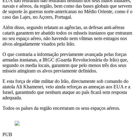
EUA não retiraram não retiraram nenhum dos seus maios militares,
navais e aéreos, da região, bem como das bases globais que servem
de suporte às guerras norte-americanas no Médio Oriente, como é o
caso das Lajes, no Açores, Portugal.
Além disso, segundo relatam as agências, as defesas anti-aéreas
cataris garantem ter abatido todos os mísseis iranianos que entraram
no seu espaço aéreo, não havendo nem vítimas nem estragos nos
alvos alegadamente visados pelo Irão.
O que contraria a informação previamente avançada pelas forças
armadas iranianas, a IRGC (Guarda Revolucionária do Irão) que,
segundo os media locais, garantem que pelo menos três dos seus
mísseis atingiram os alvos previamente definidos.
E esta força de elite militar do Irão, directamente sob comando do
aiatola Ali Khamenei, veio ainda reforças as ameaças aos EUA e a
Israel, garantindo que nenhum ataque ao país ficará sem resposta
adequada.
Todos os países da região encerraram os seus espaços aéreos.
PUB