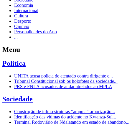
Economia
Internacional
Cultura
Desporto
Opinião
Personalidades do Ano
...
Menu
Política
UNITA acusa polícia de atentado contra dirigente e...
Tribunal Constitucional sob os holofotes da sociedade...
PRS e FNLA acusados de andar atrelados ao MPLA
Sociedade
Construção de infra-estruturas "amputa" arborização...
Identificação das vítimas do acidente no Kwanza-Sul...
Terminal Rodoviário de Ndalatando em estado de abandono...