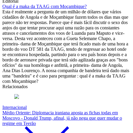
Editorial
Qual é a maka da TAAG com Moçambique?
Esta é realmente a pergunta de um milhão de dólares que vários
cidadãos de Angola e de Moçambique fazem todos os dias mas que
parece não ter respostas. Parece que é mais fácil discutir o sexo dos
anjos do que tentar procurar aqui uma razão para os constantes
atrasos e cancelamentos dos voos de Luanda para Maputo e vice-
versa. Desta vez aconteceu com a Gueta Selemane Chapo, a
primeira- dama de Moçambique que terá ficado mais de uma hora a
bordo do voo DT 581 da TAAG, tendo de regressar ao hotel onde
se encontrava hospedada, partindo para o seu país horas depois e a
bordo de aeronave privada que terá sido agilizada graças aos "bons
ofícios" da sua homóloga e anfitriã, a primeira- dama de Angola,
Ana Dias Lourenço. A nossa companhia de bandeira terá dado mais
uma "bandeira" e é caso para perguntar : qual é a maka da TAAG
com Moçambique?
Relacionados
Internacional
Médio Oriente: Diplomacia iraniana aposta as fichas todas em
Moscovo - Donald Trump, afinal, já não nega que quer mudar o
regime em Teerão