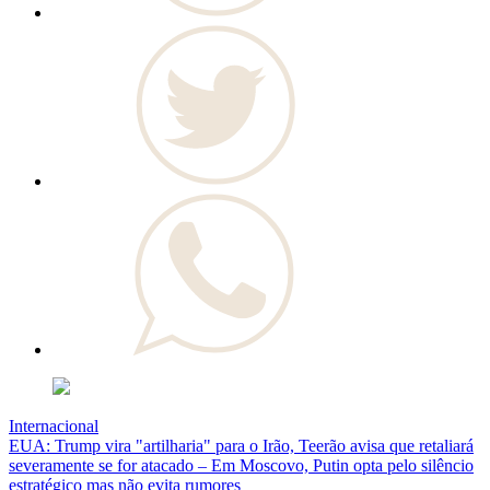
Internacional
EUA: Trump vira "artilharia" para o Irão, Teerão avisa que retaliará
severamente se for atacado – Em Moscovo, Putin opta pelo silêncio
estratégico mas não evita rumores