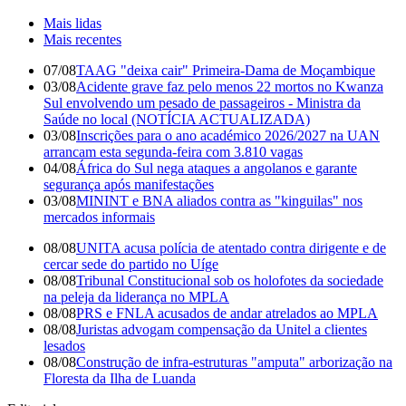
Mais lidas
Mais recentes
07/08
TAAG "deixa cair" Primeira-Dama de Moçambique
03/08
Acidente grave faz pelo menos 22 mortos no Kwanza
Sul envolvendo um pesado de passageiros - Ministra da
Saúde no local (NOTÍCIA ACTUALIZADA)
03/08
Inscrições para o ano académico 2026/2027 na UAN
arrancam esta segunda-feira com 3.810 vagas
04/08
África do Sul nega ataques a angolanos e garante
segurança após manifestações
03/08
MININT e BNA aliados contra as "kinguilas" nos
mercados informais
08/08
UNITA acusa polícia de atentado contra dirigente e de
cercar sede do partido no Uíge
08/08
Tribunal Constitucional sob os holofotes da sociedade
na peleja da liderança no MPLA
08/08
PRS e FNLA acusados de andar atrelados ao MPLA
08/08
Juristas advogam compensação da Unitel a clientes
lesados
08/08
Construção de infra-estruturas "amputa" arborização na
Floresta da Ilha de Luanda