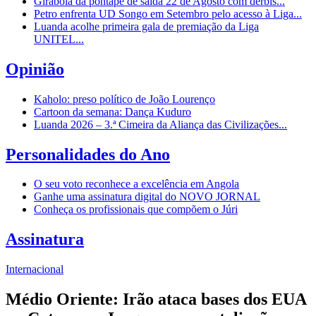
Girabola dá pontapé de saída 22 de Agosto com dérbis...
Petro enfrenta UD Songo em Setembro pelo acesso à Liga...
Luanda acolhe primeira gala de premiação da Liga
UNITEL...
Opinião
Kaholo: preso político de João Lourenço
Cartoon da semana: Dança Kuduro
Luanda 2026 – 3.ª Cimeira da Aliança das Civilizações...
Personalidades do Ano
O seu voto reconhece a excelência em Angola
Ganhe uma assinatura digital do NOVO JORNAL
Conheça os profissionais que compõem o Júri
Assinatura
Internacional
Médio Oriente: Irão ataca bases dos EUA