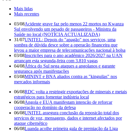
Mais lidas
Mais recentes
03/08
Acidente grave faz pelo menos 22 mortos no Kwanza
Sul envolvendo um pesado de passageiros - Ministra da
Saúde no local (NOTÍCIA ACTUALIZADA)
31/07
UNITEL: Depois do "apagão" nos serviços, uma
sombra de dúvida desce sobre a operação financeira que
levou a maior empresa de telecomunicações nacional à bolsa
03/08
Inscrições para o ano académico 2026/2027 na UAN
arrancam esta segunda-feira com 3.810 vagas
04/08
África do Sul nega ataques a angolanos e garante
segurança após manifestações
03/08
MININT e BNA aliados contra as "kinguilas" nos
mercados informais
06/08
RDC volta a restringir exportações de minerais e metais
estratégicos para fomentar indústria local
06/08
Angola e EUA manifestam intenção de reforçar
cooperação no domínio da defesa
06/08
UNITEL assegura conclusão da reposição total dos
serviços de voz, mensagens, dados e internet afectados por
ataque cibernético
06/08
Luanda acolhe primeira gala de premiação da Liga