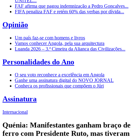
UNITEL...
FAF afirma que pagou indemnização a Pedro Gonçalves...
FIFA penaliza FAF e retém 60% das verbas por dívida...
Opinião
Um país faz-se com homens e livros
Vamos conhecer Angola, pela sua arquitectura
Luanda 2026 – 3.ª Cimeira da Aliança das Civilizações...
Personalidades do Ano
O seu voto reconhece a excelência em Angola
Ganhe uma assinatura digital do NOVO JORNAL
Conheça os profissionais que compõem o Júri
Assinatura
Internacional
Quénia: Manifestantes ganham braço de
ferro com Presidente Ruto, mas tiveram