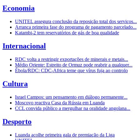
Economia
UNITEL assegura conclusão da reposição total dos serviços...
Arranca primeira fase do programa de pagamento parcelado...
Katambi-2 tem reservatórios de gás de boa qualidade
Internacional
RDC volta a restringir exportações de minerais e metais...
Médio Oriente: Estreito de Ormuz pode reabrir a qualquer...
Ébola/RDC: CDC-Africa teme que vírus fuja ao controlo
Cultura
Israel Campos: um pensamento em diálogo permanente...
Moscovo reactiva Casa da Rússia em Luanda
CCL convida público a mergulhar na oralidade angolana...
Desporto
Luanda acolhe primeira gala de premiação da Liga