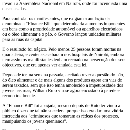
invadir a Assembleia Nacional em Nairobi, onde foi incendiada uma
das suas alas.
Para controlar os manifestantes, que exigiam a anulação da
denominada "FInance Bill" que determinaria aumentos imponentes
em bens como a propriedade automóvel ou aparelhos electrónicos,
ou o óleo alimentar e o pão, o Governo lançou unidades militares
para as ruas da capital.
E o resultado foi trágico. Pelo menos 25 pessoas foram mortas na
quarta-feira, e centenas acabaram nos hospitais de Nairobi, embora
nem assim os manifestantes tenham recuado na persecução dos seus
objectivos, que era apenas ver anulada esta lei.
Depois de ter, na semana passada, aceitado rever a questão do pão,
do óleo alimentar e de mais alguns dos produtos agora em vias de
serem taxados, sem que isso tenha amolecido a impetuosidade dos
jovens nas ruas, William Ruto viu-se agora encostado à parede e
recuou totalmente.
A "Finance Bill" foi apagada, mesmo depois de Ruto ter vindo a
público dizer que tal não sucederia porque isso era dar uma vitória
imerecida aos "criminosos que tomaram as rédeas dos protestos,
manipulando os jovens quenianos".