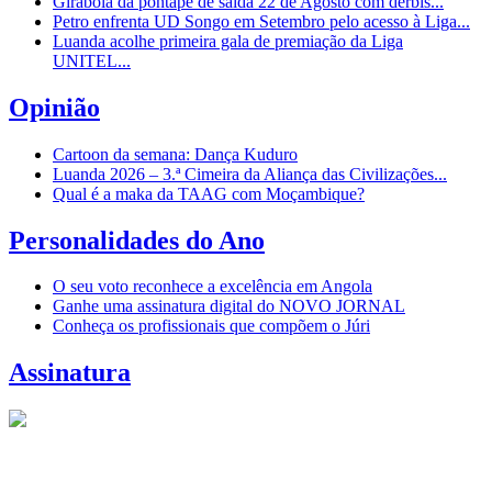
Girabola dá pontapé de saída 22 de Agosto com dérbis...
Petro enfrenta UD Songo em Setembro pelo acesso à Liga...
Luanda acolhe primeira gala de premiação da Liga
UNITEL...
Opinião
Cartoon da semana: Dança Kuduro
Luanda 2026 – 3.ª Cimeira da Aliança das Civilizações...
Qual é a maka da TAAG com Moçambique?
Personalidades do Ano
O seu voto reconhece a excelência em Angola
Ganhe uma assinatura digital do NOVO JORNAL
Conheça os profissionais que compõem o Júri
Assinatura
© Novo Jornal, 2026
Todos os direitos reservados