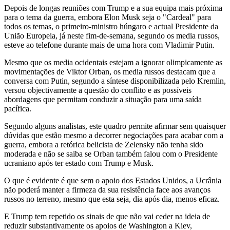
Depois de longas reuniões com Trump e a sua equipa mais próxima
para o tema da guerra, embora Elon Musk seja o "Cardeal" para
todos os temas, o primeiro-ministro húngaro e actual Presidente da
União Europeia, já neste fim-de-semana, segundo os media russos,
esteve ao telefone durante mais de uma hora com Vladimir Putin.
Mesmo que os media ocidentais estejam a ignorar olimpicamente as
movimentações de Viktor Orban, os media russos destacam que a
conversa com Putin, segundo a síntese disponibilizada pelo Kremlin,
versou objectivamente a questão do conflito e as possíveis
abordagens que permitam conduzir a situação para uma saída
pacífica.
Segundo alguns analistas, este quadro permite afirmar sem quaisquer
dúvidas que estão mesmo a decorrer negociações para acabar com a
guerra, embora a retórica belicista de Zelensky não tenha sido
moderada e não se saiba se Orban também falou com o Presidente
ucraniano após ter estado com Trump e Musk.
O que é evidente é que sem o apoio dos Estados Unidos, a Ucrânia
não poderá manter a firmeza da sua resistência face aos avanços
russos no terreno, mesmo que esta seja, dia após dia, menos eficaz.
E Trump tem repetido os sinais de que não vai ceder na ideia de
reduzir substantivamente os apoios de Washington a Kiev,