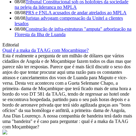
08/08
Tribunal Constitucional sob os holofotes da sociedade
na peleja da liderança no MPLA
08/08
PRS e FNLA acusados de andar atrelados ao MPLA
08/08
Juristas advogam compensação da Unitel a clientes
lesados
08/08
Construção de infra-estruturas "amputa" arborização na
Floresta da Ilha de Luanda
Editorial
Qual é a maka da TAAG com Moçambique?
Esta é realmente a pergunta de um milhão de dólares que vários
cidadãos de Angola e de Moçambique fazem todos os dias mas que
parece não ter respostas. Parece que é mais fácil discutir o sexo dos
anjos do que tentar procurar aqui uma razão para os constantes
atrasos e cancelamentos dos voos de Luanda para Maputo e vice-
versa. Desta vez aconteceu com a Gueta Selemane Chapo, a
primeira- dama de Moçambique que terá ficado mais de uma hora a
bordo do voo DT 581 da TAAG, tendo de regressar ao hotel onde
se encontrava hospedada, partindo para o seu país horas depois e a
bordo de aeronave privada que terá sido agilizada graças aos "bons
ofícios" da sua homóloga e anfitriã, a primeira- dama de Angola,
Ana Dias Lourenço. A nossa companhia de bandeira terá dado mais
uma "bandeira" e é caso para perguntar : qual é a maka da TAAG
com Moçambique?