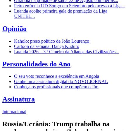
Girabola dá pontapé de saída 22 de Agosto com dérbis...
Petro enfrenta UD Songo em Setembro pelo acesso à Liga...
Luanda acolhe primeira gala de premiação da Liga
UNITEL...
Opinião
Kaholo: preso político de João Lourenço
Cartoon da semana: Dança Kuduro
Luanda 2026 – 3.ª Cimeira da Aliança das Civilizações...
Personalidades do Ano
O seu voto reconhece a excelência em Angola
Ganhe uma assinatura digital do NOVO JORNAL
Conheça os profissionais que compõem o Júri
Assinatura
Internacional
Rússia/Ucrânia: Trump trabalha na