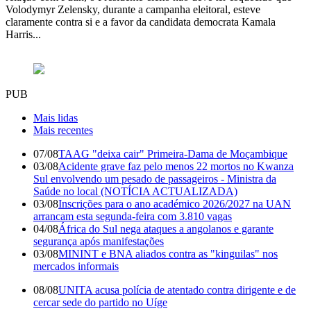
Volodymyr Zelensky, durante a campanha eleitoral, esteve
claramente contra si e a favor da candidata democrata Kamala
Harris...
PUB
Mais lidas
Mais recentes
07/08
TAAG "deixa cair" Primeira-Dama de Moçambique
03/08
Acidente grave faz pelo menos 22 mortos no Kwanza
Sul envolvendo um pesado de passageiros - Ministra da
Saúde no local (NOTÍCIA ACTUALIZADA)
03/08
Inscrições para o ano académico 2026/2027 na UAN
arrancam esta segunda-feira com 3.810 vagas
04/08
África do Sul nega ataques a angolanos e garante
segurança após manifestações
03/08
MININT e BNA aliados contra as "kinguilas" nos
mercados informais
08/08
UNITA acusa polícia de atentado contra dirigente e de
cercar sede do partido no Uíge