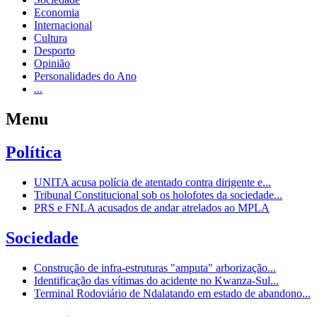
Economia
Internacional
Cultura
Desporto
Opinião
Personalidades do Ano
...
Menu
Política
UNITA acusa polícia de atentado contra dirigente e...
Tribunal Constitucional sob os holofotes da sociedade...
PRS e FNLA acusados de andar atrelados ao MPLA
Sociedade
Construção de infra-estruturas "amputa" arborização...
Identificação das vítimas do acidente no Kwanza-Sul...
Terminal Rodoviário de Ndalatando em estado de abandono...