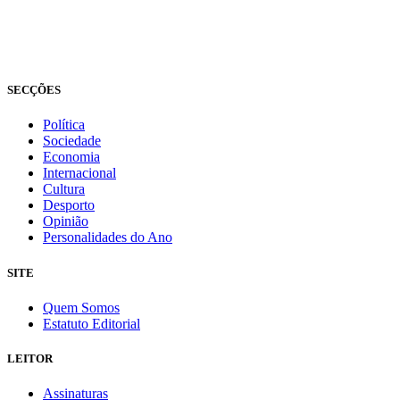
© Novo Jornal, 2026
Todos os direitos reservados
Fundado em 2008
SECÇÕES
Política
Sociedade
Economia
Internacional
Cultura
Desporto
Opinião
Personalidades do Ano
SITE
Quem Somos
Estatuto Editorial
LEITOR
Assinaturas