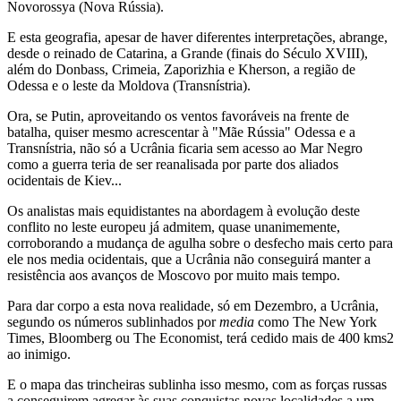
Novorossya (Nova Rússia).
E esta geografia, apesar de haver diferentes interpretações, abrange,
desde o reinado de Catarina, a Grande (finais do Século XVIII),
além do Donbass, Crimeia, Zaporizhia e Kherson, a região de
Odessa e o leste da Moldova (Transnístria).
Ora, se Putin, aproveitando os ventos favoráveis na frente de
batalha, quiser mesmo acrescentar à "Mãe Rússia" Odessa e a
Transnístria, não só a Ucrânia ficaria sem acesso ao Mar Negro
como a guerra teria de ser reanalisada por parte dos aliados
ocidentais de Kiev...
Os analistas mais equidistantes na abordagem à evolução deste
conflito no leste europeu já admitem, quase unanimemente,
corroborando a mudança de agulha sobre o desfecho mais certo para
ele nos media ocidentais, que a Ucrânia não conseguirá manter a
resistência aos avanços de Moscovo por muito mais tempo.
Para dar corpo a esta nova realidade, só em Dezembro, a Ucrânia,
segundo os números sublinhados por
media
como The New York
Times, Bloomberg ou The Economist, terá cedido mais de 400 kms2
ao inimigo.
E o mapa das trincheiras sublinha isso mesmo, com as forças russas
a conseguirem agregar às suas conquistas novas localidades a um