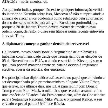
ATACMS - norte-americanos.
Ao que tudo indica, porque não existe qualquer informação vertida
do interior do Kremlin sobre isso, Moscovo só não cumpriu ainda a
ameaça de atacar alvos ocidentais como retaliação pela autorização
do uso dos seus misseis para atingir a Rússia em profundidade,
porque a 20 de Janeiro Trump deverá everter de imediato essa
ordem, como, de resto, o disse sem titubear numa recente entrevista
à revista Time.
A diplomacia começa a ganhar densidade irreversível
Há, todavia, novos dados sobre o "regimento" de diplomatas a
trabalhar com intensidade desde que Trump ganhou as eleições de
05 de Novembro nos EUA, o aliado essencial de Kiev que, sem o
qual, não poderá manter a frente de batalha devido à fragilidade
efectiva, apesar da retórica, dos europeus.
E o principal eixo diplomático está assente no papel que em vindo a
ser desempenhado pelo primeiro-ministro húngaro Viktor Orban,
que esteve, nos últimos dias, nos EUA para reunir com Donald
Trump e com Elon Musk, o milionário que se está a assumir como
uma espécie de "Cardeal" do Presidente-eleito, além do Conselheiro
para a Segurança Nacional, Mike Waltz, e o general Kellog, o seu
enviado especial para a Ucrânia e Rússia.