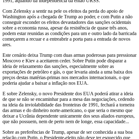
1991, aquando da independência da então URSS.
Com Zelensky a sentir na pele os efeitos da perda do apoio de
Washington após a chegada de Trump ao poder, e com Putin a não
conseguir esconder os efeitos devastadores das sanções ocidentais
sobre a economia russa, apesar da resistência de quase três anos,
podem estar reunidas as condições para um e outro lado da barricada
começarem a recuar e a entreabrir a porta para a entrada de novos
ares.
Este cenário deixa Trump com duas armas poderosas para pressionar
Moscovo e Kiev a aceitarem ceder. Sobre Putin pode disparar a
ideia de relaxamento das sanções, especialmente sobre as
exportações de petróleo e gás, o que levaria ainda a uma baixa dos
preços destas matérias-primas nos mercados internacionais, o que
poderia ajudar a baixar a inflação nos EUA.
E sobre Zelensky, o novo Presidente dos EUA poderá atirar a ideia
de que se não se encaminhar para a mesa das negociações, cedendo
na ideia da inviolabilidade das fronteiras de 1991, fechará a torneira
das armas e do dinheiro norte-americano, o que seria o mesmo que
deixar a Ucrânia dependente unicamente dos seus aliados europeus,
que não possuem, nem de perto nem de longe, essa capacidade...
Sobre as preferências de Trump, apesar de ser conhecida a sua boa
relação com Putin, o Presidente-eleito não deve ter esquecido que