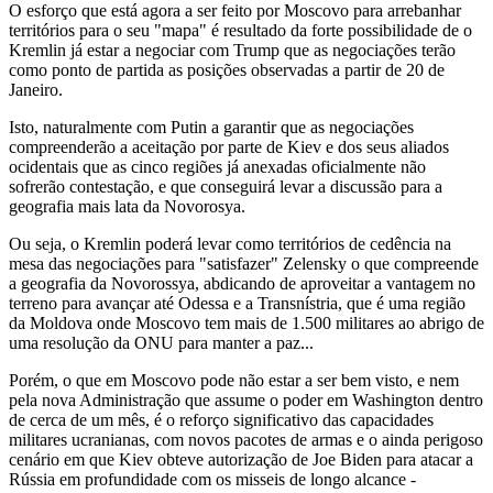
O esforço que está agora a ser feito por Moscovo para arrebanhar
territórios para o seu "mapa" é resultado da forte possibilidade de o
Kremlin já estar a negociar com Trump que as negociações terão
como ponto de partida as posições observadas a partir de 20 de
Janeiro.
Isto, naturalmente com Putin a garantir que as negociações
compreenderão a aceitação por parte de Kiev e dos seus aliados
ocidentais que as cinco regiões já anexadas oficialmente não
sofrerão contestação, e que conseguirá levar a discussão para a
geografia mais lata da Novorosya.
Ou seja, o Kremlin poderá levar como territórios de cedência na
mesa das negociações para "satisfazer" Zelensky o que compreende
a geografia da Novorossya, abdicando de aproveitar a vantagem no
terreno para avançar até Odessa e a Transnístria, que é uma região
da Moldova onde Moscovo tem mais de 1.500 militares ao abrigo de
uma resolução da ONU para manter a paz...
Porém, o que em Moscovo pode não estar a ser bem visto, e nem
pela nova Administração que assume o poder em Washington dentro
de cerca de um mês, é o reforço significativo das capacidades
militares ucranianas, com novos pacotes de armas e o ainda perigoso
cenário em que Kiev obteve autorização de Joe Biden para atacar a
Rússia em profundidade com os misseis de longo alcance -