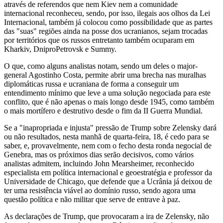
através de referendos que nem Kiev nem a comunidade
internacional reconheceu, sendo, por isso, ilegais aos olhos da Lei
Internacional, também já colocou como possibilidade que as partes
das "suas" regiões ainda na posse dos ucranianos, sejam trocadas
por territórios que os russos entretanto também ocuparam em
Kharkiv, DniproPetrovsk e Summy.
O que, como alguns analistas notam, sendo um deles o major-
general Agostinho Costa, permite abrir uma brecha nas muralhas
diplomáticas russa e ucraniana de forma a conseguir um
entendimento mínimo que leve a uma solução negociada para este
conflito, que é não apenas o mais longo desde 1945, como também
o mais mortífero e destrutivo desde o fim da II Guerra Mundial.
Se a "inapropriada e injusta" pressão de Trump sobre Zelensky dará
ou não resultados, nesta manhã de quarta-feira, 18, é cedo para se
saber, e, provavelmente, nem com o fecho desta ronda negocial de
Genebra, mas os próximos dias serão decisivos, como vários
analistas admitem, incluindo John Mearsheimer, reconhecido
especialista em política internacional e geoestratégia e professor da
Universidade de Chicago, que defende que a Ucrânia já deixou de
ter uma resistência viável ao domínio russo, sendo agora uma
questão política e não militar que serve de entrave à paz.
As declarações de Trump, que provocaram a ira de Zelensky, não