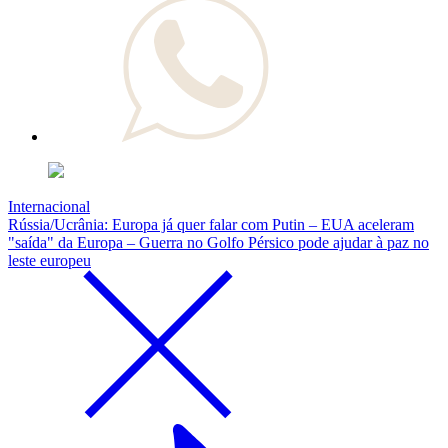
Internacional
Rússia/Ucrânia: Europa já quer falar com Putin – EUA aceleram
"saída" da Europa – Guerra no Golfo Pérsico pode ajudar à paz no
leste europeu