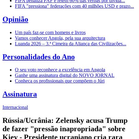
FIFA penaliza FAF e retém 60% das verbas por dívida...
FIFA "pressiona" federações com 40 milhões USD e prazo...
Opinião
Um país faz-se com homens e livros
Vamos conhecer Angola, pela sua arquitectura
Luanda 2026 – 3.ª Cimeira da Aliança das Civilizações...
Personalidades do Ano
O seu voto reconhece a excelência em Angola
Ganhe uma assinatura digital do NOVO JORNAL
Conheça os profissionais que compõem o Júri
Assinatura
Internacional
Rússia/Ucrânia: Zelensky acusa Trump
de fazer "pressão inapropriada" sobre
Kiev - Presidente ucraniano cria rara