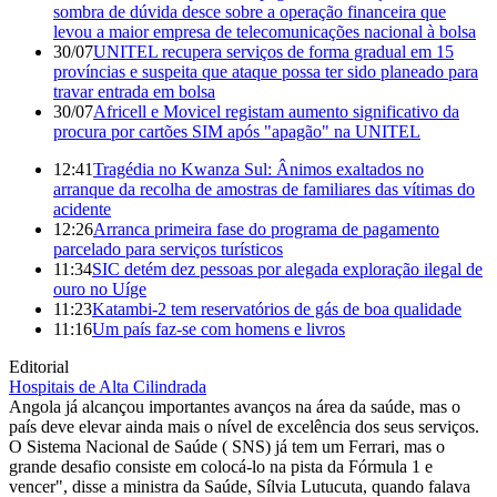
sombra de dúvida desce sobre a operação financeira que
levou a maior empresa de telecomunicações nacional à bolsa
30/07
UNITEL recupera serviços de forma gradual em 15
províncias e suspeita que ataque possa ter sido planeado para
travar entrada em bolsa
30/07
Africell e Movicel registam aumento significativo da
procura por cartões SIM após "apagão" na UNITEL
12:41
Tragédia no Kwanza Sul: Ânimos exaltados no
arranque da recolha de amostras de familiares das vítimas do
acidente
12:26
Arranca primeira fase do programa de pagamento
parcelado para serviços turísticos
11:34
SIC detém dez pessoas por alegada exploração ilegal de
ouro no Uíge
11:23
Katambi-2 tem reservatórios de gás de boa qualidade
11:16
Um país faz-se com homens e livros
Editorial
Hospitais de Alta Cilindrada
Angola já alcançou importantes avanços na área da saúde, mas o
país deve elevar ainda mais o nível de excelência dos seus serviços.
O Sistema Nacional de Saúde ( SNS) já tem um Ferrari, mas o
grande desafio consiste em colocá-lo na pista da Fórmula 1 e
vencer", disse a ministra da Saúde, Sílvia Lutucuta, quando falava