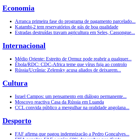
Economia
Arranca primeira fase do programa de pagamento parcelado...
Katambi-2 tem reservatórios de gás de boa qualidade
Estradas destruídas travam agricultura em Seles, Cassongue...
Internacional
Médio Oriente: Estreito de Ormuz pode reabrir a qualquer...
Ébola/RDC: CDC-Africa teme que vírus fuja ao controlo
Rússia/Ucrânia: Zelensky acusa aliados de deixarem...
Cultura
Israel Campos: um pensamento em diálogo permanente...
Moscovo reactiva Casa da Rússia em Luanda
CCL convida público a mergulhar na oralidade angolana...
Desporto
FAF afirma que pagou indemnização a Pedro Gonçalves...