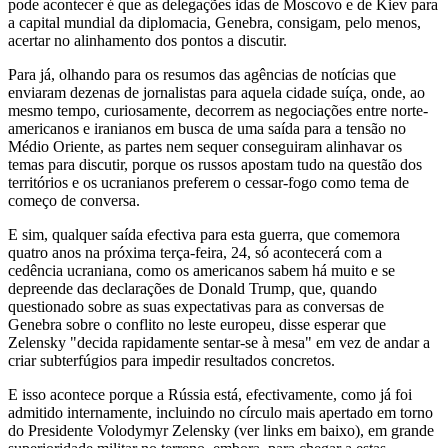
pode acontecer é que as delegações idas de Moscovo e de Kiev para
a capital mundial da diplomacia, Genebra, consigam, pelo menos,
acertar no alinhamento dos pontos a discutir.
Para já, olhando para os resumos das agências de notícias que
enviaram dezenas de jornalistas para aquela cidade suíça, onde, ao
mesmo tempo, curiosamente, decorrem as negociações entre norte-
americanos e iranianos em busca de uma saída para a tensão no
Médio Oriente, as partes nem sequer conseguiram alinhavar os
temas para discutir, porque os russos apostam tudo na questão dos
territórios e os ucranianos preferem o cessar-fogo como tema de
começo de conversa.
E sim, qualquer saída efectiva para esta guerra, que comemora
quatro anos na próxima terça-feira, 24, só acontecerá com a
cedência ucraniana, como os americanos sabem há muito e se
depreende das declarações de Donald Trump, que, quando
questionado sobre as suas expectativas para as conversas de
Genebra sobre o conflito no leste europeu, disse esperar que
Zelensky "decida rapidamente sentar-se à mesa" em vez de andar a
criar subterfúgios para impedir resultados concretos.
E isso acontece porque a Rússia está, efectivamente, como já foi
admitido internamente, incluindo no círculo mais apertado em torno
do Presidente Volodymyr Zelensky (ver links em baixo), em grande