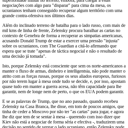
superioridade militar no terreno, embora, para chegar a estas
negociações com algo para "disparar" para cima da mesa, os
ucranianos tenham conseguido recuperar algum território com uma
grande contra-ofensiva nos últimos dias.
Além do inclinado terreno de batalha para o lado russo, com mais de
mil kms de linha de frente, Zelensky procura baralhar as cartas no
contexto de Genebra de forma a recuperar as simpatias americanas,
acusando Donald Trump de estar a exercer uma pressão "injusta"
sobre os ucranianos, com The Guardian a citá-lo afirmando que
espera que se trate "apenas de táctica negocial e não o resultado de
uma decisão já tomada".
Isto, porque Zelensky está consciente que sem os norte-americanos a
manter o fluxo de armas, dinheiro e intelligentsia, não pode manter o
atrito com as forças russas, porque os seus aliados europeus, furiosos
por não terem lugar à mesa onde tudo se decide, e, por isso, apostam
quase tudo em manter a guerra acesa, não têm capacidade para lhe
garantir, nem de longe nem de perto, o que os EUA podem garantir.
E se as palavras de Trump, que no ano passado, quando recebeu
Zelensky na Casa Branca, lhe disse, em tom de poucos amigos, que
tinha de ceder a Moscovo por não ter "as cartas" para jogar, e agora
lhe diz que tem de se sentar à mesa - querendo com isso dizer que
Kiev não está a negociar de forma séria e efectiva -, traduzirem uma
decisão no sentido de vergar o lado ucraniano, então Zelensky pode