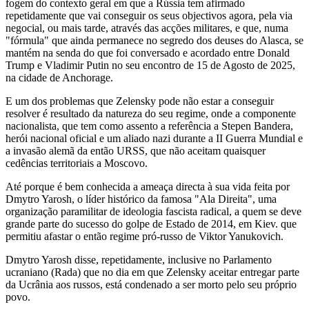
fogem do contexto geral em que a Rússia tem afirmado
repetidamente que vai conseguir os seus objectivos agora, pela via
negocial, ou mais tarde, através das acções militares, e que, numa
"fórmula" que ainda permanece no segredo dos deuses do Alasca, se
mantém na senda do que foi conversado e acordado entre Donald
Trump e Vladimir Putin no seu encontro de 15 de Agosto de 2025,
na cidade de Anchorage.
E um dos problemas que Zelensky pode não estar a conseguir
resolver é resultado da natureza do seu regime, onde a componente
nacionalista, que tem como assento a referência a Stepen Bandera,
herói nacional oficial e um aliado nazi durante a II Guerra Mundial e
a invasão alemã da então URSS, que não aceitam quaisquer
cedências territoriais a Moscovo.
Até porque é bem conhecida a ameaça directa à sua vida feita por
Dmytro Yarosh, o líder histórico da famosa "Ala Direita", uma
organização paramilitar de ideologia fascista radical, a quem se deve
grande parte do sucesso do golpe de Estado de 2014, em Kiev. que
permitiu afastar o então regime pró-russo de Viktor Yanukovich.
Dmytro Yarosh disse, repetidamente, inclusive no Parlamento
ucraniano (Rada) que no dia em que Zelensky aceitar entregar parte
da Ucrânia aos russos, está condenado a ser morto pelo seu próprio
povo.