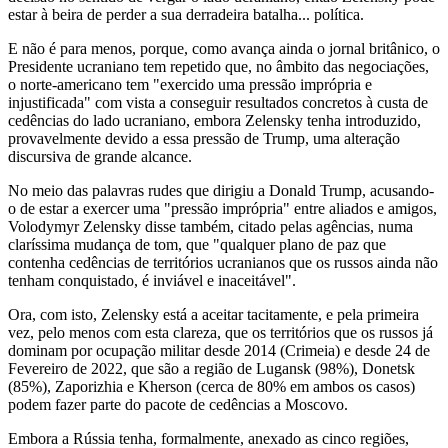
estar à beira de perder a sua derradeira batalha... política.
E não é para menos, porque, como avança ainda o jornal britânico, o
Presidente ucraniano tem repetido que, no âmbito das negociações,
o norte-americano tem "exercido uma pressão imprópria e
injustificada" com vista a conseguir resultados concretos à custa de
cedências do lado ucraniano, embora Zelensky tenha introduzido,
provavelmente devido a essa pressão de Trump, uma alteração
discursiva de grande alcance.
No meio das palavras rudes que dirigiu a Donald Trump, acusando-
o de estar a exercer uma "pressão imprópria" entre aliados e amigos,
Volodymyr Zelensky disse também, citado pelas agências, numa
claríssima mudança de tom, que "qualquer plano de paz que
contenha cedências de territórios ucranianos que os russos ainda não
tenham conquistado, é inviável e inaceitável".
Ora, com isto, Zelensky está a aceitar tacitamente, e pela primeira
vez, pelo menos com esta clareza, que os territórios que os russos já
dominam por ocupação militar desde 2014 (Crimeia) e desde 24 de
Fevereiro de 2022, que são a região de Lugansk (98%), Donetsk
(85%), Zaporizhia e Kherson (cerca de 80% em ambos os casos)
podem fazer parte do pacote de cedências a Moscovo.
Embora a Rússia tenha, formalmente, anexado as cinco regiões,