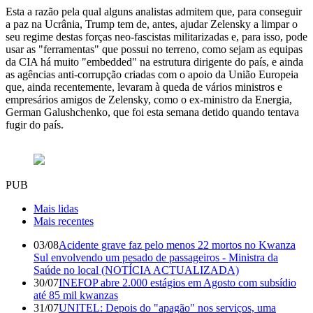
Esta a razão pela qual alguns analistas admitem que, para conseguir
a paz na Ucrânia, Trump tem de, antes, ajudar Zelensky a limpar o
seu regime destas forças neo-fascistas militarizadas e, para isso, pode
usar as "ferramentas" que possui no terreno, como sejam as equipas
da CIA há muito "embedded" na estrutura dirigente do país, e ainda
as agências anti-corrupção criadas com o apoio da União Europeia
que, ainda recentemente, levaram à queda de vários ministros e
empresários amigos de Zelensky, como o ex-ministro da Energia,
German Galushchenko, que foi esta semana detido quando tentava
fugir do país.
PUB
Mais lidas
Mais recentes
03/08
Acidente grave faz pelo menos 22 mortos no Kwanza
Sul envolvendo um pesado de passageiros - Ministra da
Saúde no local (NOTÍCIA ACTUALIZADA)
30/07
INEFOP abre 2.000 estágios em Agosto com subsídio
até 85 mil kwanzas
31/07
UNITEL: Depois do "apagão" nos serviços, uma