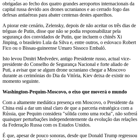
obrigadas ao fecho dos quatro grandes aeroportos internacionais da
capital russa devido aos drones ucranianos e ao cerrado fogo das
defesas antiaéreas para abater centenas destes aparelhos.
A piorar este cenário, Zelensky, depois de não aceitar os três dias de
tréguas de Putin, disse que não se podia responsabilizar pela
segurança dos convidados de Putin, que incluem o chinês Xi
Jinping, o brasileiro Lula da Silva e, entre outros, o eslovaco Robert
Fico ou o Bissau-guineense Umaro Sissoco Embaló.
Isto levou Dmitri Medvedev, antigo Presidente russo, actual vice-
presidente do Conselho de Segurança Nacional e forte aliado de
Puti, a avisar que se algum drone ucraniano chegar a Moscovo
durante as cerimónias do Dia da Vitória, Kiev deixa de existir no
momento seguinte.
Washington-Pequim-Moscovo, o eixo que moverá o mundo
Com a altamente mediática presença em Moscovo, o Presidente da
China está a dar um sinal claro de que a parceria estratégica com a
Rússia, que Pequim considera "sólida como uma rocha", não sofrerá
quaisquer perturbações independentemente da evolução das relações
da Federação Russa com os Estados Unidos.
É que, apesar de pouco sonoras, desde que Donald Trump regressou