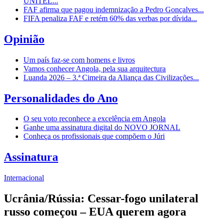
UNITEL...
FAF afirma que pagou indemnização a Pedro Gonçalves...
FIFA penaliza FAF e retém 60% das verbas por dívida...
Opinião
Um país faz-se com homens e livros
Vamos conhecer Angola, pela sua arquitectura
Luanda 2026 – 3.ª Cimeira da Aliança das Civilizações...
Personalidades do Ano
O seu voto reconhece a excelência em Angola
Ganhe uma assinatura digital do NOVO JORNAL
Conheça os profissionais que compõem o Júri
Assinatura
Internacional
Ucrânia/Rússia: Cessar-fogo unilateral
russo começou – EUA querem agora