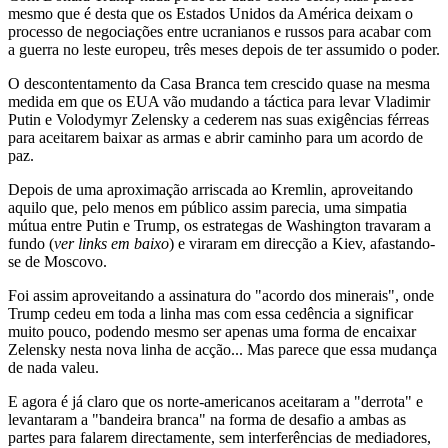
mesmo que é desta que os Estados Unidos da América deixam o
processo de negociações entre ucranianos e russos para acabar com
a guerra no leste europeu, três meses depois de ter assumido o poder.
O descontentamento da Casa Branca tem crescido quase na mesma
medida em que os EUA vão mudando a táctica para levar Vladimir
Putin e Volodymyr Zelensky a cederem nas suas exigências férreas
para aceitarem baixar as armas e abrir caminho para um acordo de
paz.
Depois de uma aproximação arriscada ao Kremlin, aproveitando
aquilo que, pelo menos em público assim parecia, uma simpatia
mútua entre Putin e Trump, os estrategas de Washington travaram a
fundo (
ver links em baixo
) e viraram em direcção a Kiev, afastando-
se de Moscovo.
Foi assim aproveitando a assinatura do "acordo dos minerais", onde
Trump cedeu em toda a linha mas com essa cedência a significar
muito pouco, podendo mesmo ser apenas uma forma de encaixar
Zelensky nesta nova linha de acção... Mas parece que essa mudança
de nada valeu.
E agora é já claro que os norte-americanos aceitaram a "derrota" e
levantaram a "bandeira branca" na forma de desafio a ambas as
partes para falarem directamente, sem interferências de mediadores,