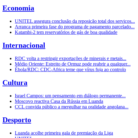
Economia
UNITEL assegura conclusão da reposição total dos serviços...
Arranca primeira fase do programa de pagamento parcelado...
Katambi-2 tem reservatórios de gás de boa qualidade
Internacional
RDC volta a restringir exportações de minerais e metais...
Médio Oriente: Estreito de Ormuz pode reabrir a qualquer...
Ébola/RDC: CDC-Africa teme que vírus fuja ao controlo
Cultura
Israel Campos: um pensamento em diálogo permanente...
Moscovo reactiva Casa da Rússia em Luanda
CCL convida público a mergulhar na oralidade angolana...
Desporto
Luanda acolhe primeira gala de premiação da Liga