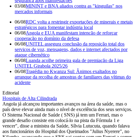
segurança após manifestações
03/08
MININT e BNA aliados contra as "kinguilas" nos
mercados informais
06/08
RDC volta a restringir exportações de minerais e metais
estratégicos para fomentar indústria local
06/08
Angola e EUA manifestam intenção de reforçar
cooperação no domínio da defesa
06/08
UNITEL assegura conclusão da reposição total dos
serviços de voz, mensagens, dados e internet afectados por
ataque cibernético
06/08
Luanda acolhe primeira gala de premiação da Liga
UNITEL Girabola 2025/26
06/08
Tragédia no Kwanza Sul: Ânimos exaltados no
arranque da recolha de amostras de familiares das vítimas do
acidente
Editorial
Hospitais de Alta Cilindrada
Angola já alcançou importantes avanços na área da saúde, mas o
país deve elevar ainda mais o nível de excelência dos seus serviços.
O Sistema Nacional de Saúde ( SNS) já tem um Ferrari, mas o
grande desafio consiste em colocá-lo na pista da Fórmula 1 e
vencer", disse a ministra da Saúde, Sílvia Lutucuta, quando falava
aos funcionários do Hospital dos Queimados "Julius Nyerere", no
Kilamba, avançando que o SNS vai contar com um Ferrari a correr