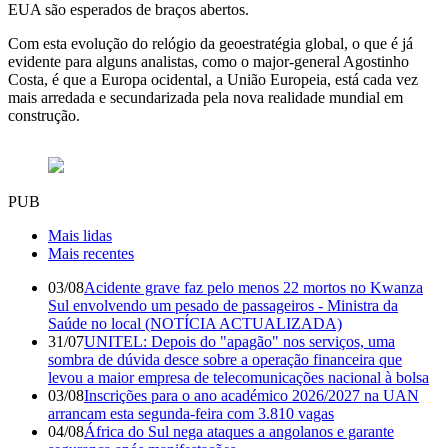
EUA são esperados de braços abertos.
Com esta evolução do relógio da geoestratégia global, o que é já
evidente para alguns analistas, como o major-general Agostinho
Costa, é que a Europa ocidental, a União Europeia, está cada vez
mais arredada e secundarizada pela nova realidade mundial em
construção.
PUB
Mais lidas
Mais recentes
03/08
Acidente grave faz pelo menos 22 mortos no Kwanza
Sul envolvendo um pesado de passageiros - Ministra da
Saúde no local (NOTÍCIA ACTUALIZADA)
31/07
UNITEL: Depois do "apagão" nos serviços, uma
sombra de dúvida desce sobre a operação financeira que
levou a maior empresa de telecomunicações nacional à bolsa
03/08
Inscrições para o ano académico 2026/2027 na UAN
arrancam esta segunda-feira com 3.810 vagas
04/08
África do Sul nega ataques a angolanos e garante