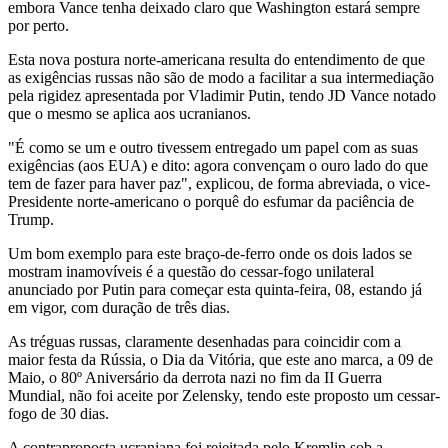
embora Vance tenha deixado claro que Washington estará sempre
por perto.
Esta nova postura norte-americana resulta do entendimento de que
as exigências russas não são de modo a facilitar a sua intermediação
pela rigidez apresentada por Vladimir Putin, tendo JD Vance notado
que o mesmo se aplica aos ucranianos.
"É como se um e outro tivessem entregado um papel com as suas
exigências (aos EUA) e dito: agora convençam o ouro lado do que
tem de fazer para haver paz", explicou, de forma abreviada, o vice-
Presidente norte-americano o porquê do esfumar da paciência de
Trump.
Um bom exemplo para este braço-de-ferro onde os dois lados se
mostram inamovíveis é a questão do cessar-fogo unilateral
anunciado por Putin para começar esta quinta-feira, 08, estando já
em vigor, com duração de três dias.
As tréguas russas, claramente desenhadas para coincidir com a
maior festa da Rússia, o Dia da Vitória, que este ano marca, a 09 de
Maio, o 80º Aniversário da derrota nazi no fim da II Guerra
Mundial, não foi aceite por Zelensky, tendo este proposto um cessar-
fogo de 30 dias.
A contraproposta ucraniana foi rejeitada pelo Kremlin sob a