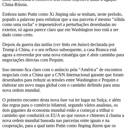
China-Rússia.
Embora tanto Putin como Xi Jinping não se tenham, neste período,
popado a palavras para enfatizar que a sua parceria é mesmo "sólida
como uma rocha" e impenetrável a perturbações desenhadas no
exterior, só agora parece claro que em Washington isso está a ser
dado como certo.
Depois da guerra das tarifas (
ver links em baixo
) declarada por
Trump à China, e o seu refluxo subsequente, a casa Branca está
agora a enveredar por uma nova estratégia que é abrir caminho para
negociações directas com Pequim.
Isso mesmo fica claro com o anúncio pela "América" de encontros
negociais com a China que a CNN Internacional garante que foram
desenhados para reduzir as tensões entre Washington e Pequim e
elaborar um novo mapa global com o caminho definido para uma
nova ordem mundial.
O primeiro encontro desta nova fase vai ter lugar na Suíça, e além
das regras para o comércio bilateral, segundo vários analistas, os
dois gigantes da economia mundial estão a começar a trilhar o
caminho que conduzirá os EUA ao que russos e chineses á chama a
nova ordem mundial baseada nas parcerias entre iguais e na
cooperação, para a qual tanto Putin como Jinping dizem que os