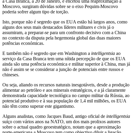
à Casa Branca, a 20 de Janeiro, e encetou uma reaproximação a
Moscovo, surgiram dúvidas sobre se o eixo Pequim-Moscovo
poderia sofrer algum tipo de torção.
Isto, porque não é segredo que os EUA estão há largos anos, como
alguns dos seus mais destacados líderes militares e civis já o
assumiram, a preparar-se para um confronto decisivo com a China
no contexto da disputa pela hegemonia global das duas maiores
potências económicas.
E também não é segredo que em Washington a
intelligentsia
ao
serviço da Casa Branca tem uma nítida percepção de que os EUA
ainda são uma potência económica e militar superior à China, mas já
não é assim se se considerar a junção de potenciais entre russos e
chineses.
Ou seja, aliando os recursos naturais inesgotáveis, desde a produção
alimentar ao petróleo e aos minerais estratégicos, e a já claramente
demonstrada capacidade tecnológica no campo militar da Rússia, ao
potencial produtivo e à sua população de 1,4 mil milhões, os EUA
não têm como superar este gigantismo.
Alguns analistas, como Jacques Baud, antigo oficial de
intelligentsia
suíço com vários anos na NATO, um dos mais prolixos autores
sobre o actual quadro geoestratégico, notam que a aproximação
norte-americana a Moscovo tem como objectivo diluir a ligação