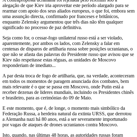
alegação de que Kiev iria aproveitar este período alargado para se
rearmar com apoio dos seus aliados europeus, o que foi, embora sem
uma assunção directa, confirmado por franceses e britânicos,
enquanto Zelensky argumentou que três dias não têm qualquer
significado no processo de paz definitiva.
Seja como for, o cessar-fogo unilateral russo está a ser violado,
aparentemente, por ambos os lados, com Zelensky a falar em
centenas de disparos de artilharia russa sobre posições ucranianas, o
que não se afasta das palavras do Presidente russo que avisou que se
Kiev não respeitasse estas réguas, as unidades de Moscovo
responderiam de imediato...
A par desta troca de fogo de artilharia, que, na verdade, aconteceram
em todos os momentos de paragem anunciada dos combates, bem
mais relevante é o que se passa em Moscovo, onde Putin está a
receber dezenas de lideres mundiais, incluindo os Presidentes chinês
e brasileiro, para as cerimónias do 09 de Maio.
E este momento, que é, de longe, o momento mais simbólico da
Federação Russa, a herdeira natural da extinta URSS, que derrotou
a Alemanha nazi há 80 anos, está a ser severamente importunado
por vagas de ataques de drones ucranianos contra Moscovo.
Isto, quando, nas últimas 48 horas, as autoridades russas foram