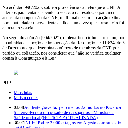
No acórdão 990/2025, sobre a providência cautelar que a UNITA
interpôs para tentar suspender a votação da resolução parlamentar
acerca da composição da CNE, o tribunal declarou a acção extinta
por "inutilidade superveniente da lide", uma vez que a resolução foi
entretanto votada.
No segundo acórdão (994/2025), o plenário do tribunal rejeitou, por
unanimidade, a acção de impugnação da Resolução n.º 118/24, de 5
de Dezembro, que determina o número de membros da CNE por
partido ou coligação, por considerar que "não se verifica qualquer
ofensa à Constituição e à Lei".
PUB
Mais lidas
Mais recentes
03/08
Acidente grave faz pelo menos 22 mortos no Kwanza
Sul envolvendo um pesado de passageiros - Ministra da
Saúde no local (NOTÍCIA ACTUALIZADA)
30/07
INEFOP abre 2.000 estágios em Agosto com subsídio
até 85 mil kwanzas