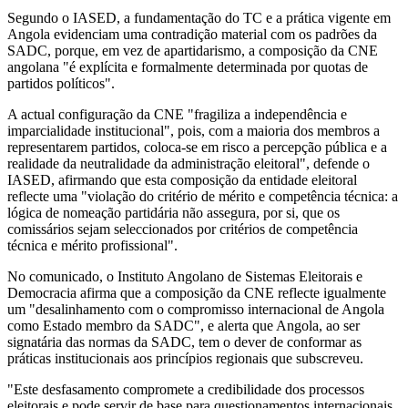
Segundo o IASED, a fundamentação do TC e a prática vigente em
Angola evidenciam uma contradição material com os padrões da
SADC, porque, em vez de apartidarismo, a composição da CNE
angolana "é explícita e formalmente determinada por quotas de
partidos políticos".
A actual configuração da CNE "fragiliza a independência e
imparcialidade institucional", pois, com a maioria dos membros a
representarem partidos, coloca-se em risco a percepção pública e a
realidade da neutralidade da administração eleitoral", defende o
IASED, afirmando que esta composição da entidade eleitoral
reflecte uma "violação do critério de mérito e competência técnica: a
lógica de nomeação partidária não assegura, por si, que os
comissários sejam seleccionados por critérios de competência
técnica e mérito profissional".
No comunicado, o Instituto Angolano de Sistemas Eleitorais e
Democracia afirma que a composição da CNE reflecte igualmente
um "desalinhamento com o compromisso internacional de Angola
como Estado membro da SADC", e alerta que Angola, ao ser
signatária das normas da SADC, tem o dever de conformar as
práticas institucionais aos princípios regionais que subscreveu.
"Este desfasamento compromete a credibilidade dos processos
eleitorais e pode servir de base para questionamentos internacionais