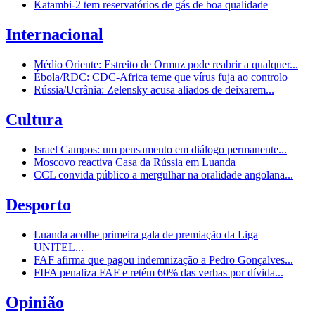
Katambi-2 tem reservatórios de gás de boa qualidade
Internacional
Médio Oriente: Estreito de Ormuz pode reabrir a qualquer...
Ébola/RDC: CDC-Africa teme que vírus fuja ao controlo
Rússia/Ucrânia: Zelensky acusa aliados de deixarem...
Cultura
Israel Campos: um pensamento em diálogo permanente...
Moscovo reactiva Casa da Rússia em Luanda
CCL convida público a mergulhar na oralidade angolana...
Desporto
Luanda acolhe primeira gala de premiação da Liga
UNITEL...
FAF afirma que pagou indemnização a Pedro Gonçalves...
FIFA penaliza FAF e retém 60% das verbas por dívida...
Opinião