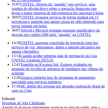
31/07
UNITEL: Depois do "apagão" nos serviços, uma
sombra de dúvida desce sobre a operação financeira que
levou a maior empresa de telecomunicações nacional à bolsa
30/07
UNITEL recupera serviços de forma gradual em 15
províncias e suspeita que ataque possa ter sido planeado para
travar entrada em bolsa
30/07
Africell e Movicel registam aumento significativo da
procura por cartões SIM após "apagão" na UNITEL
14:39
UNITEL assegura conclusão da reposição total dos
serviços de voz, mensagens, dados e internet afectados por
ataque cibernético
13:14
Luanda acolhe primeira gala de premiação da Liga
UNITEL Girabola 2025/26
12:41
Tragédia no Kwanza Sul: Ânimos exaltados no
arranque da recolha de amostras de familiares das vítimas do
acidente
12:26
Arranca primeira fase do programa de pagamento
parcelado para serviços turísticos
11:34
SIC detém dez pessoas por alegada exploração ilegal de
ouro no Uíge
Editorial
Hospitais de Alta Cilindrada
Angola já alcançou importantes avanços na área da saúde, mas o