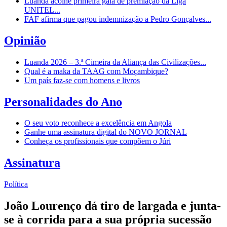
Luanda acolhe primeira gala de premiação da Liga
UNITEL...
FAF afirma que pagou indemnização a Pedro Gonçalves...
Opinião
Luanda 2026 – 3.ª Cimeira da Aliança das Civilizações...
Qual é a maka da TAAG com Moçambique?
Um país faz-se com homens e livros
Personalidades do Ano
O seu voto reconhece a excelência em Angola
Ganhe uma assinatura digital do NOVO JORNAL
Conheça os profissionais que compõem o Júri
Assinatura
Política
João Lourenço dá tiro de largada e junta-
se à corrida para a sua própria sucessão