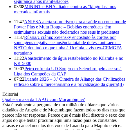
segurança após manifestações
03/08
MININT e BNA aliados contra as "kinguilas" nos
mercados informais
11:47
ANIESA alerta sobre risco para a saúde no consumo de
Power Plus e Mutu Rouge – Bebidas energéticas têm
estimulantes sexuais não declarados nos seus ingredientes
11:37
Rússia/Ucrânia: Zelensky encostado às cordas por
sondagens negativas e ausência total de defesa anti-aérea –
NATO deu tudo o que tinha à Ucrânia, avisa ex-CEMGFA
ucraniano
11:22
Abastecimento de água restabelecido no Kilamba e no
KK 5000
10:03
Petro enfrenta UD Songo em Setembro pelo acesso à
Liga dos Campeões da CAF
07:22
Luanda 2026 – 3.ª Cimeira da Aliança das Civilizações
reflexão sobre o mercenarismo e a privatização da guerra(II)
Editorial
Qual é a maka da TAAG com Moçambique?
Esta é realmente a pergunta de um milhão de dólares que vários
cidadãos de Angola e de Moçambique fazem todos os dias mas que
parece não ter respostas. Parece que é mais fácil discutir o sexo dos
anjos do que tentar procurar aqui uma razão para os constantes
atrasos e cancelamentos dos voos de Luanda para Maputo e vice-