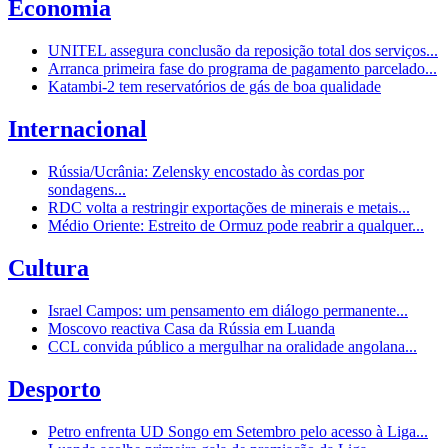
Economia
UNITEL assegura conclusão da reposição total dos serviços...
Arranca primeira fase do programa de pagamento parcelado...
Katambi-2 tem reservatórios de gás de boa qualidade
Internacional
Rússia/Ucrânia: Zelensky encostado às cordas por
sondagens...
RDC volta a restringir exportações de minerais e metais...
Médio Oriente: Estreito de Ormuz pode reabrir a qualquer...
Cultura
Israel Campos: um pensamento em diálogo permanente...
Moscovo reactiva Casa da Rússia em Luanda
CCL convida público a mergulhar na oralidade angolana...
Desporto
Petro enfrenta UD Songo em Setembro pelo acesso à Liga...