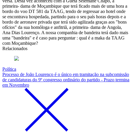
versa. Desta vez aconteceu com a Gueta Selemane Chapo, a
primeira- dama de Moçambique que terá ficado mais de uma hora a
bordo do voo DT 581 da TAAG, tendo de regressar ao hotel onde
se encontrava hospedada, partindo para o seu país horas depois e a
bordo de aeronave privada que terá sido agilizada graças aos "bons
ofícios" da sua homóloga e anfitriã, a primeira- dama de Angola,
Ana Dias Lourenço. A nossa companhia de bandeira terá dado mais
uma "bandeira" e é caso para perguntar : qual é a maka da TAAG
com Moçambique?
Relacionados
Política
Processo de João Lourenço é o único em tramitação na subcomissão
de candidaturas do 9º congresso ordinário do partido - Prazo termina
em Novembro