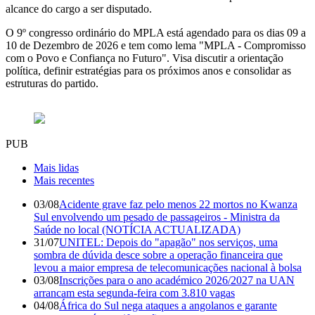
alcance do cargo a ser disputado.
O 9º congresso ordinário do MPLA está agendado para os dias 09 a
10 de Dezembro de 2026 e tem como lema "MPLA - Compromisso
com o Povo e Confiança no Futuro". Visa discutir a orientação
política, definir estratégias para os próximos anos e consolidar as
estruturas do partido.
PUB
Mais lidas
Mais recentes
03/08
Acidente grave faz pelo menos 22 mortos no Kwanza
Sul envolvendo um pesado de passageiros - Ministra da
Saúde no local (NOTÍCIA ACTUALIZADA)
31/07
UNITEL: Depois do "apagão" nos serviços, uma
sombra de dúvida desce sobre a operação financeira que
levou a maior empresa de telecomunicações nacional à bolsa
03/08
Inscrições para o ano académico 2026/2027 na UAN
arrancam esta segunda-feira com 3.810 vagas
04/08
África do Sul nega ataques a angolanos e garante