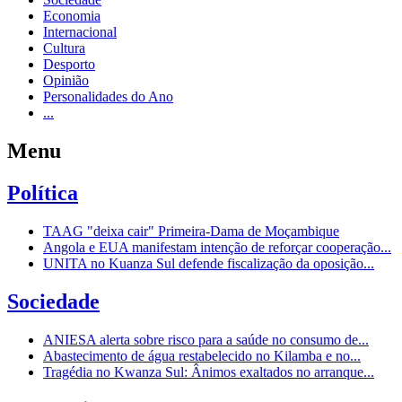
Economia
Internacional
Cultura
Desporto
Opinião
Personalidades do Ano
...
Menu
Política
TAAG "deixa cair" Primeira-Dama de Moçambique
Angola e EUA manifestam intenção de reforçar cooperação...
UNITA no Kuanza Sul defende fiscalização da oposição...
Sociedade
ANIESA alerta sobre risco para a saúde no consumo de...
Abastecimento de água restabelecido no Kilamba e no...
Tragédia no Kwanza Sul: Ânimos exaltados no arranque...