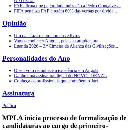
UNITEL...
FAF afirma que pagou indemnização a Pedro Gonçalves...
FIFA penaliza FAF e retém 60% das verbas por dívida...
Opinião
Um país faz-se com homens e livros
Vamos conhecer Angola, pela sua arquitectura
Luanda 2026 – 3.ª Cimeira da Aliança das Civilizações...
Personalidades do Ano
O seu voto reconhece a excelência em Angola
Ganhe uma assinatura digital do NOVO JORNAL
Conheça os profissionais que compõem o Júri
Assinatura
Política
MPLA inicia processo de formalização de
candidaturas ao cargo de primeiro-