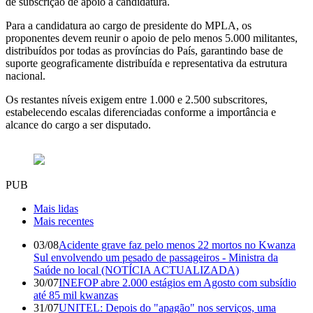
de subscrição de apoio a candidatura.
Para a candidatura ao cargo de presidente do MPLA, os
proponentes devem reunir o apoio de pelo menos 5.000 militantes,
distribuídos por todas as províncias do País, garantindo base de
suporte geograficamente distribuída e representativa da estrutura
nacional.
Os restantes níveis exigem entre 1.000 e 2.500 subscritores,
estabelecendo escalas diferenciadas conforme a importância e
alcance do cargo a ser disputado.
PUB
Mais lidas
Mais recentes
03/08
Acidente grave faz pelo menos 22 mortos no Kwanza
Sul envolvendo um pesado de passageiros - Ministra da
Saúde no local (NOTÍCIA ACTUALIZADA)
30/07
INEFOP abre 2.000 estágios em Agosto com subsídio
até 85 mil kwanzas
31/07
UNITEL: Depois do "apagão" nos serviços, uma