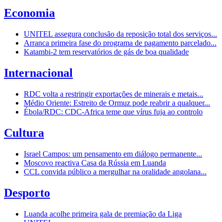
Economia
UNITEL assegura conclusão da reposição total dos serviços...
Arranca primeira fase do programa de pagamento parcelado...
Katambi-2 tem reservatórios de gás de boa qualidade
Internacional
RDC volta a restringir exportações de minerais e metais...
Médio Oriente: Estreito de Ormuz pode reabrir a qualquer...
Ébola/RDC: CDC-Africa teme que vírus fuja ao controlo
Cultura
Israel Campos: um pensamento em diálogo permanente...
Moscovo reactiva Casa da Rússia em Luanda
CCL convida público a mergulhar na oralidade angolana...
Desporto
Luanda acolhe primeira gala de premiação da Liga