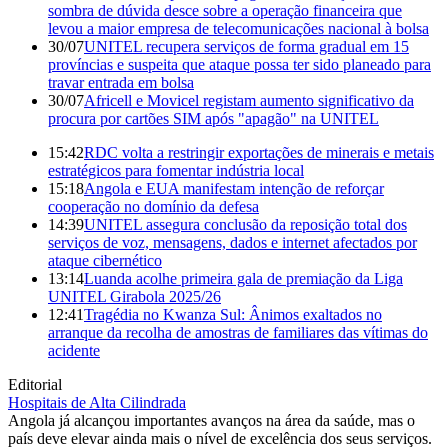
sombra de dúvida desce sobre a operação financeira que
levou a maior empresa de telecomunicações nacional à bolsa
30/07
UNITEL recupera serviços de forma gradual em 15
províncias e suspeita que ataque possa ter sido planeado para
travar entrada em bolsa
30/07
Africell e Movicel registam aumento significativo da
procura por cartões SIM após "apagão" na UNITEL
15:42
RDC volta a restringir exportações de minerais e metais
estratégicos para fomentar indústria local
15:18
Angola e EUA manifestam intenção de reforçar
cooperação no domínio da defesa
14:39
UNITEL assegura conclusão da reposição total dos
serviços de voz, mensagens, dados e internet afectados por
ataque cibernético
13:14
Luanda acolhe primeira gala de premiação da Liga
UNITEL Girabola 2025/26
12:41
Tragédia no Kwanza Sul: Ânimos exaltados no
arranque da recolha de amostras de familiares das vítimas do
acidente
Editorial
Hospitais de Alta Cilindrada
Angola já alcançou importantes avanços na área da saúde, mas o
país deve elevar ainda mais o nível de excelência dos seus serviços.