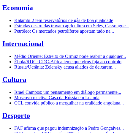
Economia
Katambi-2 tem reservatórios de gás de boa qualidade
Estradas destruídas travam agricultura em Seles, Cassongue...
Petróleo: Os mercados petrolíferos apostam tudo na...
Internacional
Médio Oriente: Estreito de Ormuz pode reabrir a qualquer...
Ébola/RDC: CDC-Africa teme que vírus fuja ao controlo
Rússia/Ucrânia: Zelensky acusa aliados de deixarem...
Cultura
Israel Campos: um pensamento em diálogo permanente...
Moscovo reactiva Casa da Rússia em Luanda
CCL convida público a mergulhar na oralidade angolana...
Desporto
FAF afirma que pagou indemnização a Pedro Gonçalves...