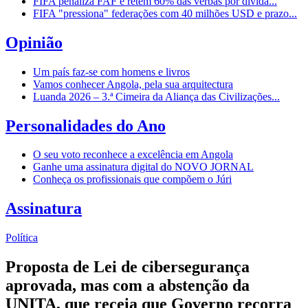
FIFA penaliza FAF e retém 60% das verbas por dívida...
FIFA "pressiona" federações com 40 milhões USD e prazo...
Opinião
Um país faz-se com homens e livros
Vamos conhecer Angola, pela sua arquitectura
Luanda 2026 – 3.ª Cimeira da Aliança das Civilizações...
Personalidades do Ano
O seu voto reconhece a excelência em Angola
Ganhe uma assinatura digital do NOVO JORNAL
Conheça os profissionais que compõem o Júri
Assinatura
Política
Proposta de Lei de cibersegurança
aprovada, mas com a abstenção da
UNITA, que receia que Governo recorra