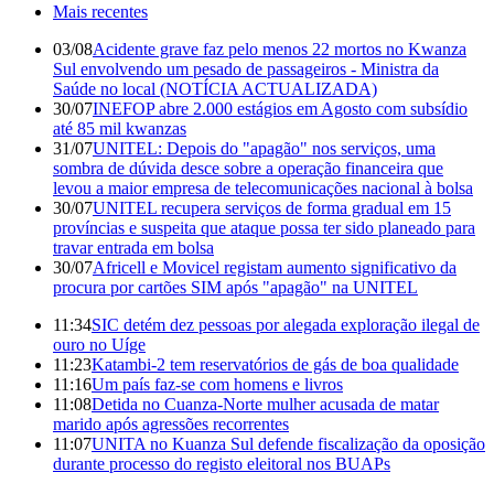
Mais recentes
03/08
Acidente grave faz pelo menos 22 mortos no Kwanza
Sul envolvendo um pesado de passageiros - Ministra da
Saúde no local (NOTÍCIA ACTUALIZADA)
30/07
INEFOP abre 2.000 estágios em Agosto com subsídio
até 85 mil kwanzas
31/07
UNITEL: Depois do "apagão" nos serviços, uma
sombra de dúvida desce sobre a operação financeira que
levou a maior empresa de telecomunicações nacional à bolsa
30/07
UNITEL recupera serviços de forma gradual em 15
províncias e suspeita que ataque possa ter sido planeado para
travar entrada em bolsa
30/07
Africell e Movicel registam aumento significativo da
procura por cartões SIM após "apagão" na UNITEL
11:34
SIC detém dez pessoas por alegada exploração ilegal de
ouro no Uíge
11:23
Katambi-2 tem reservatórios de gás de boa qualidade
11:16
Um país faz-se com homens e livros
11:08
Detida no Cuanza-Norte mulher acusada de matar
marido após agressões recorrentes
11:07
UNITA no Kuanza Sul defende fiscalização da oposição
durante processo do registo eleitoral nos BUAPs