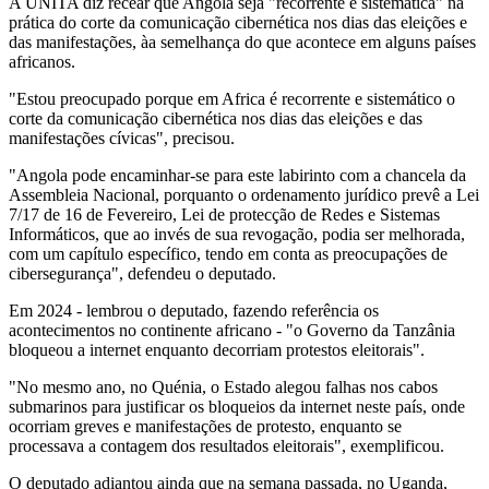
A UNITA diz recear que Angola seja "recorrente e sistemática" na
prática do corte da comunicação cibernética nos dias das eleições e
das manifestações, àa semelhança do que acontece em alguns países
africanos.
"Estou preocupado porque em Africa é recorrente e sistemático o
corte da comunicação cibernética nos dias das eleições e das
manifestações cívicas", precisou.
"Angola pode encaminhar-se para este labirinto com a chancela da
Assembleia Nacional, porquanto o ordenamento jurídico prevê a Lei
7/17 de 16 de Fevereiro, Lei de protecção de Redes e Sistemas
Informáticos, que ao invés de sua revogação, podia ser melhorada,
com um capítulo específico, tendo em conta as preocupações de
cibersegurança", defendeu o deputado.
Em 2024 - lembrou o deputado, fazendo referência os
acontecimentos no continente africano - "o Governo da Tanzânia
bloqueou a internet enquanto decorriam protestos eleitorais".
"No mesmo ano, no Quénia, o Estado alegou falhas nos cabos
submarinos para justificar os bloqueios da internet neste país, onde
ocorriam greves e manifestações de protesto, enquanto se
processava a contagem dos resultados eleitorais", exemplificou.
O deputado adiantou ainda que na semana passada, no Uganda,