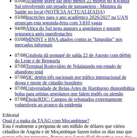
03/08
Acidente grave faz pelo menos 22 mortos no Kwanza
Sul envolvendo um pesado de passageiros - Ministra da
Saúde no local (NOTÍCIA ACTUALIZADA)
03/08
Inscrições para o ano académico 2026/2027 na UAN
arrancam esta segunda-feira com 3.810 vagas
04/08
África do Sul nega ataques a angolanos e garante
segurança após manifestações
03/08
MININT e BNA aliados contra as "kinguilas" nos
mercados informais
07/08
Girabola dá pontapé de saída 22 de Agosto com dérbis
do Leste e de Benguela
07/08
Terminal Rodoviário de Ndalatando em estado de
abandono total
07/08
SIC detém três nacionais por tráfico internacional de
droga e morte de cidadão brasileiro
07/08
Universidade de Belas-Artes de Hamburgo disponibiliza
bolsa para artistas angolanos que falem inglês ou alemão
07/08
Ébola/RDC: Campos de refugiados extremamente
vulneráveis ao avanço da epidemia
Editorial
Qual é a maka da TAAG com Moçambique?
Esta é realmente a pergunta de um milhão de dólares que vários
cidadãos de Angola e de Moçambique fazem todos os dias mas que