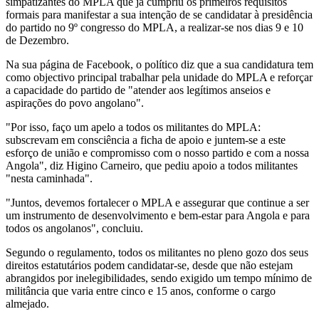
simpatizantes do MPLA que já cumpriu os primeiros requisitos
formais para manifestar a sua intenção de se candidatar à presidência
do partido no 9º congresso do MPLA, a realizar-se nos dias 9 e 10
de Dezembro.
Na sua página de Facebook, o político diz que a sua candidatura tem
como objectivo principal trabalhar pela unidade do MPLA e reforçar
a capacidade do partido de "atender aos legítimos anseios e
aspirações do povo angolano".
"Por isso, faço um apelo a todos os militantes do MPLA:
subscrevam em consciência a ficha de apoio e juntem-se a este
esforço de união e compromisso com o nosso partido e com a nossa
Angola", diz Higino Carneiro, que pediu apoio a todos militantes
"nesta caminhada".
"Juntos, devemos fortalecer o MPLA e assegurar que continue a ser
um instrumento de desenvolvimento e bem-estar para Angola e para
todos os angolanos", concluiu.
Segundo o regulamento, todos os militantes no pleno gozo dos seus
direitos estatutários podem candidatar-se, desde que não estejam
abrangidos por inelegibilidades, sendo exigido um tempo mínimo de
militância que varia entre cinco e 15 anos, conforme o cargo
almejado.