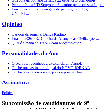
Girabola dá pontapé de saída 22 de Agosto com dérbis...
Petro enfrenta UD Songo em Setembro pelo acesso à Liga...
Luanda acolhe primeira gala de premiação da Liga
UNITEL...
Opinião
Cartoon da semana: Dança Kuduro
Luanda 2026 – 3.ª Cimeira da Aliança das Civilizações...
Qual é a maka da TAAG com Moçambique?
Personalidades do Ano
O seu voto reconhece a excelência em Angola
Ganhe uma assinatura digital do NOVO JORNAL
Conheça os profissionais que compõem o Júri
Assinatura
Política
Subcomissão de candidaturas do 9º