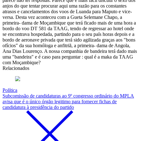
parece não ter respostas. Parece que é mais fácil discutir o sexo dos
anjos do que tentar procurar aqui uma razão para os constantes
atrasos e cancelamentos dos voos de Luanda para Maputo e vice-
versa. Desta vez aconteceu com a Gueta Selemane Chapo, a
primeira- dama de Moçambique que terá ficado mais de uma hora a
bordo do voo DT 581 da TAAG, tendo de regressar ao hotel onde
se encontrava hospedada, partindo para o seu país horas depois e a
bordo de aeronave privada que terá sido agilizada graças aos "bons
ofícios" da sua homóloga e anfitriã, a primeira- dama de Angola,
Ana Dias Lourenço. A nossa companhia de bandeira terá dado mais
uma "bandeira" e é caso para perguntar : qual é a maka da TAAG
com Moçambique?
Relacionados
Política
Subcomissão de candidaturas ao 9º congresso ordinário do MPLA
avisa que é o único órgão legitimo para fornecer fichas de
candidatura à presidência do partido