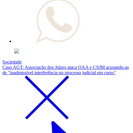
Sociedade
Caso AGT: Associação dos Juízes ataca OAA e CSJM acusando-as
de "inadmissível interferência no processo judicial em curso"