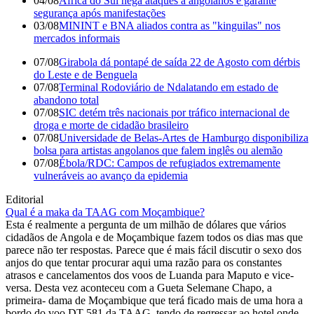
04/08
África do Sul nega ataques a angolanos e garante
segurança após manifestações
03/08
MININT e BNA aliados contra as "kinguilas" nos
mercados informais
07/08
Girabola dá pontapé de saída 22 de Agosto com dérbis
do Leste e de Benguela
07/08
Terminal Rodoviário de Ndalatando em estado de
abandono total
07/08
SIC detém três nacionais por tráfico internacional de
droga e morte de cidadão brasileiro
07/08
Universidade de Belas-Artes de Hamburgo disponibiliza
bolsa para artistas angolanos que falem inglês ou alemão
07/08
Ébola/RDC: Campos de refugiados extremamente
vulneráveis ao avanço da epidemia
Editorial
Qual é a maka da TAAG com Moçambique?
Esta é realmente a pergunta de um milhão de dólares que vários
cidadãos de Angola e de Moçambique fazem todos os dias mas que
parece não ter respostas. Parece que é mais fácil discutir o sexo dos
anjos do que tentar procurar aqui uma razão para os constantes
atrasos e cancelamentos dos voos de Luanda para Maputo e vice-
versa. Desta vez aconteceu com a Gueta Selemane Chapo, a
primeira- dama de Moçambique que terá ficado mais de uma hora a
bordo do voo DT 581 da TAAG, tendo de regressar ao hotel onde