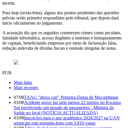
incerta.
Para hoje (sexta-feira), alguns dos pontos pendentes das questões
prévias serão primeiro respondidas pelo tribunal, que depois dará
início oficialmente ao julgamento.
A acusação diz que os arguidos cometeram crimes como peculato,
falsidade informática, acesso ilegítimo a sistemas e branqueamento
de capitais, beneficiando empresas por meio de facturação falsa,
redução indevida de dívidas fiscais e emissão irregular de notas.
PUB
Mais lidas
Mais recentes
07/08
TAAG "deixa cair" Primeira-Dama de Moçambique
03/08
Acidente grave faz pelo menos 22 mortos no Kwanza
Sul envolvendo um pesado de passageiros - Ministra da
Saúde no local (NOTÍCIA ACTUALIZADA)
03/08
Inscrições para o ano académico 2026/2027 na UAN
arrancam esta segunda-feira com 3.810 vagas