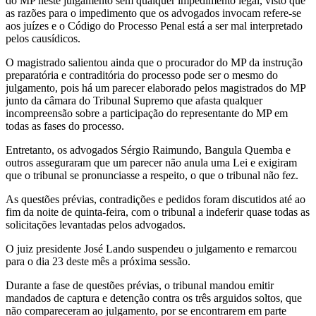
do MP neste julgamento sem qualquer impedimento legal, visto que
as razões para o impedimento que os advogados invocam refere-se
aos juízes e o Código do Processo Penal está a ser mal interpretado
pelos causídicos.
O magistrado salientou ainda que o procurador do MP da instrução
preparatória e contraditória do processo pode ser o mesmo do
julgamento, pois há um parecer elaborado pelos magistrados do MP
junto da câmara do Tribunal Supremo que afasta qualquer
incompreensão sobre a participação do representante do MP em
todas as fases do processo.
Entretanto, os advogados Sérgio Raimundo, Bangula Quemba e
outros asseguraram que um parecer não anula uma Lei e exigiram
que o tribunal se pronunciasse a respeito, o que o tribunal não fez.
As questões prévias, contradições e pedidos foram discutidos até ao
fim da noite de quinta-feira, com o tribunal a indeferir quase todas as
solicitações levantadas pelos advogados.
O juiz presidente José Lando suspendeu o julgamento e remarcou
para o dia 23 deste mês a próxima sessão.
Durante a fase de questões prévias, o tribunal mandou emitir
mandados de captura e detenção contra os três arguidos soltos, que
não compareceram ao julgamento, por se encontrarem em parte