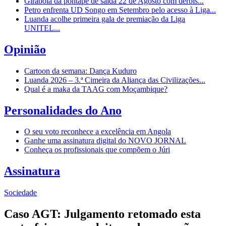
Girabola dá pontapé de saída 22 de Agosto com dérbis...
Petro enfrenta UD Songo em Setembro pelo acesso à Liga...
Luanda acolhe primeira gala de premiação da Liga
UNITEL...
Opinião
Cartoon da semana: Dança Kuduro
Luanda 2026 – 3.ª Cimeira da Aliança das Civilizações...
Qual é a maka da TAAG com Moçambique?
Personalidades do Ano
O seu voto reconhece a excelência em Angola
Ganhe uma assinatura digital do NOVO JORNAL
Conheça os profissionais que compõem o Júri
Assinatura
Sociedade
Caso AGT: Julgamento retomado esta