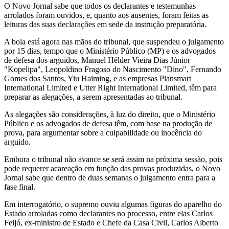
O Novo Jornal sabe que todos os declarantes e testemunhas
arrolados foram ouvidos, e, quanto aos ausentes, foram feitas as
leituras das suas declarações em sede da instrução preparatória.
A bola está agora nas mãos do tribunal, que suspendeu o julgamento
por 15 dias, tempo que o Ministério Público (MP) e os advogados
de defesa dos arguidos, Manuel Hélder Vieira Dias Júnior
"Kopelipa", Leopoldino Fragoso do Nascimento "Dino", Fernando
Gomes dos Santos, Yiu Haiming, e as empresas Plansmart
International Limited e Utter Right International Limited, têm para
preparar as alegações, a serem apresentadas ao tribunal.
As alegações são considerações, à luz do direito, que o Ministério
Público e os advogados de defesa têm, com base na produção de
prova, para argumentar sobre a culpabilidade ou inocência do
arguido.
Embora o tribunal não avance se será assim na próxima sessão, pois
pode requerer acareação em função das provas produzidas, o Novo
Jornal sabe que dentro de duas semanas o julgamento entra para a
fase final.
Em interrogatório, o supremo ouviu algumas figuras do aparelho do
Estado arroladas como declarantes no processo, entre elas Carlos
Feijó, ex-ministro de Estado e Chefe da Casa Civil, Carlos Alberto