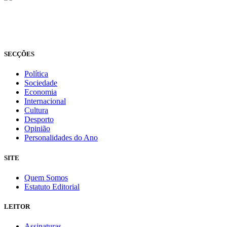
© Novo Jornal, 2026
Todos os direitos reservados
Fundado em 2008
SECÇÕES
Política
Sociedade
Economia
Internacional
Cultura
Desporto
Opinião
Personalidades do Ano
SITE
Quem Somos
Estatuto Editorial
LEITOR
Assinaturas