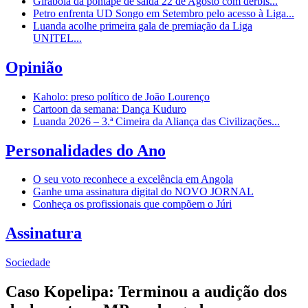
Girabola dá pontapé de saída 22 de Agosto com dérbis...
Petro enfrenta UD Songo em Setembro pelo acesso à Liga...
Luanda acolhe primeira gala de premiação da Liga
UNITEL...
Opinião
Kaholo: preso político de João Lourenço
Cartoon da semana: Dança Kuduro
Luanda 2026 – 3.ª Cimeira da Aliança das Civilizações...
Personalidades do Ano
O seu voto reconhece a excelência em Angola
Ganhe uma assinatura digital do NOVO JORNAL
Conheça os profissionais que compõem o Júri
Assinatura
Sociedade
Caso Kopelipa: Terminou a audição dos