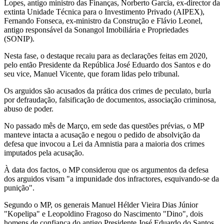
Lopes, antigo ministro das Finanças, Norberto Garcia, ex-director da
extinta Unidade Técnica para o Investimento Privado (AIPEX),
Fernando Fonseca, ex-ministro da Construção e Flávio Leonel,
antigo responsável da Sonangol Imobiliária e Propriedades
(SONIP).
Nesta fase, o destaque recaiu para as declarações feitas em 2020,
pelo então Presidente da República José Eduardo dos Santos e do
seu vice, Manuel Vicente, que foram lidas pelo tribunal.
Os arguidos são acusados da prática dos crimes de peculato, burla
por defraudação, falsificação de documentos, associação criminosa,
abuso de poder.
No passado mês de Março, em sede das questões prévias, o MP
manteve intacta a acusação e negou o pedido de absolvição da
defesa que invocou a Lei da Amnistia para a maioria dos crimes
imputados pela acusação.
À data dos factos, o MP considerou que os argumentos da defesa
dos arguidos visam "a impunidade dos infractores, esquivando-se da
punição".
Segundo o MP, os generais Manuel Hélder Vieira Dias Júnior
"Kopelipa" e Leopoldino Fragoso do Nascimento "Dino", dois
homens de confiança do antigo Presidente José Eduardo do Santos,