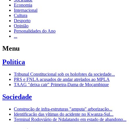
Economia
Internacional
Cultura
Desporto
Opinião
Personalidades do Ano
...
Menu
Política
Tribunal Constitucional sob os holofotes da sociedade...
PRS e FNLA acusados de andar atrelados ao MPLA
TAAG "deixa cair" Primeira-Dama de Moçambique
Sociedade
Construção de infra-estruturas "amputa" arborização...
Identificação das vítimas do acidente no Kwanza-Sul...
Terminal Rodoviário de Ndalatando em estado de abandono...