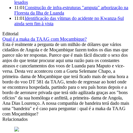
lesados
11:01
Construção de infra-estruturas "amputa" arborização na
Floresta da Ilha de Luanda
11:01
Identificação das vítimas do acidente no Kwanza-Sul
ainda sem fim à vista
Editorial
Qual é a maka da TAAG com Moçambique?
Esta é realmente a pergunta de um milhão de dólares que vários
cidadãos de Angola e de Moçambique fazem todos os dias mas que
parece não ter respostas. Parece que é mais fácil discutir o sexo dos
anjos do que tentar procurar aqui uma razão para os constantes
atrasos e cancelamentos dos voos de Luanda para Maputo e vice-
versa. Desta vez aconteceu com a Gueta Selemane Chapo, a
primeira- dama de Moçambique que terá ficado mais de uma hora a
bordo do voo DT 581 da TAAG, tendo de regressar ao hotel onde
se encontrava hospedada, partindo para o seu país horas depois e a
bordo de aeronave privada que terá sido agilizada graças aos "bons
ofícios" da sua homóloga e anfitriã, a primeira- dama de Angola,
Ana Dias Lourenço. A nossa companhia de bandeira terá dado mais
uma "bandeira" e é caso para perguntar : qual é a maka da TAAG
com Moçambique?
Relacionados