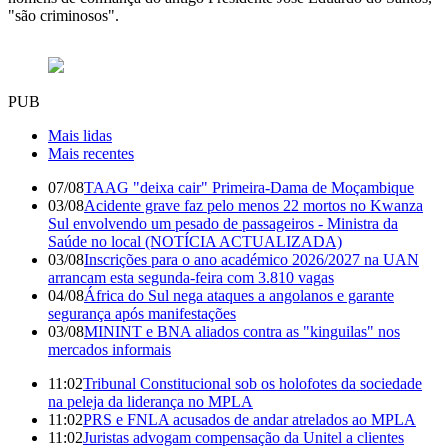
"são criminosos".
PUB
Mais lidas
Mais recentes
07/08
TAAG "deixa cair" Primeira-Dama de Moçambique
03/08
Acidente grave faz pelo menos 22 mortos no Kwanza
Sul envolvendo um pesado de passageiros - Ministra da
Saúde no local (NOTÍCIA ACTUALIZADA)
03/08
Inscrições para o ano académico 2026/2027 na UAN
arrancam esta segunda-feira com 3.810 vagas
04/08
África do Sul nega ataques a angolanos e garante
segurança após manifestações
03/08
MININT e BNA aliados contra as "kinguilas" nos
mercados informais
11:02
Tribunal Constitucional sob os holofotes da sociedade
na peleja da liderança no MPLA
11:02
PRS e FNLA acusados de andar atrelados ao MPLA
11:02
Juristas advogam compensação da Unitel a clientes