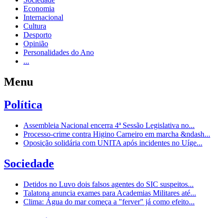
Economia
Internacional
Cultura
Desporto
Opinião
Personalidades do Ano
...
Menu
Política
Assembleia Nacional encerra 4ª Sessão Legislativa no...
Processo-crime contra Higino Carneiro em marcha &ndash...
Oposição solidária com UNITA após incidentes no Uíge...
Sociedade
Detidos no Luvo dois falsos agentes do SIC suspeitos...
Talatona anuncia exames para Academias Militares até...
Clima: Água do mar começa a "ferver" já como efeito...