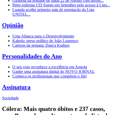
Girabola dá pontapé de saída 22 de Agosto com dérbis...
Petro enfrenta UD Songo em Setembro pelo acesso à Liga...
Luanda acolhe primeira gala de premiação da Liga
UNITEL...
Opinião
Uma Aliança para o Desenvolvimento
Kaholo: preso político de João Lourenço
Cartoon da semana: Dança Kuduro
Personalidades do Ano
O seu voto reconhece a excelência em Angola
Ganhe uma assinatura digital do NOVO JORNAL
Conheça os profissionais que compõem o Júri
Assinatura
Sociedade
Cólera: Mais quatro óbitos e 237 casos,