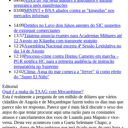
04/08
África do Sul nega ataques a angolanos e garante
segurança após manifestações
03/08
MININT e BNA aliados contra as "kinguilas" nos
mercados informais
14:09
Detidos no Luvo dois falsos agentes do SIC suspeitos
de extorquir comerciantes
13:57
Talatona anuncia exames para Academias Militares até
12 Agosto no Kilamba com transporte gratuito
12:26
Assembleia Nacional encerra 4ª Sessão Legislativa no
dia 14 de Agosto
12:10
Processo-crime contra Higino Carneiro em marcha –
PGR notifica HC para a primeira audiência de instrução
preparatória no Supremo
12:02
Clima: Água do mar começa a "ferver" já como efeito
do "Super El Niño"
Editorial
Qual é a maka da TAAG com Moçambique?
Esta é realmente a pergunta de um milhão de dólares que vários
cidadãos de Angola e de Moçambique fazem todos os dias mas que
parece não ter respostas. Parece que é mais fácil discutir o sexo dos
anjos do que tentar procurar aqui uma razão para os constantes
atrasos e cancelamentos dos voos de Luanda para Maputo e vice-
versa. Desta vez aconteceu com a Gueta Selemane Chapo, a
primeira- dama de Moçambique que terá ficado mais de uma hora a