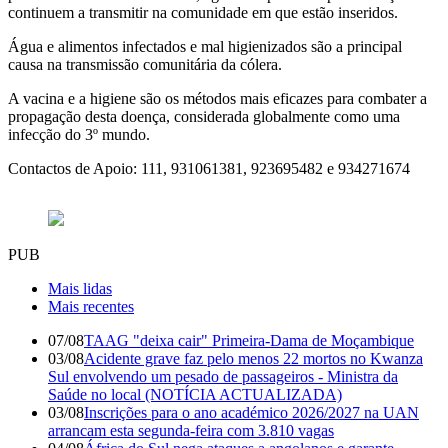
continuem a transmitir na comunidade em que estão inseridos.
Água e alimentos infectados e mal higienizados são a principal
causa na transmissão comunitária da cólera.
A vacina e a higiene são os métodos mais eficazes para combater a
propagação desta doença, considerada globalmente como uma
infecção do 3º mundo.
Contactos de Apoio: 111, 931061381, 923695482 e 934271674
PUB
Mais lidas
Mais recentes
07/08
TAAG "deixa cair" Primeira-Dama de Moçambique
03/08
Acidente grave faz pelo menos 22 mortos no Kwanza
Sul envolvendo um pesado de passageiros - Ministra da
Saúde no local (NOTÍCIA ACTUALIZADA)
03/08
Inscrições para o ano académico 2026/2027 na UAN
arrancam esta segunda-feira com 3.810 vagas