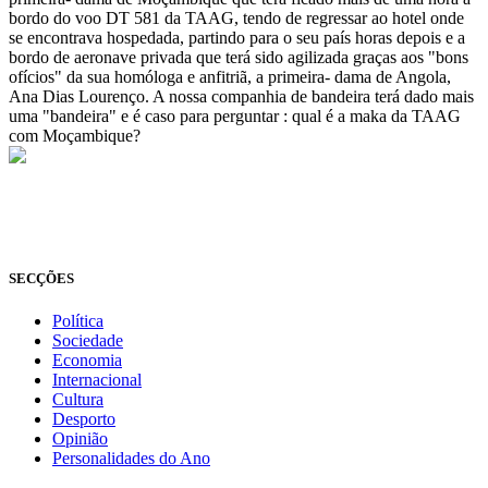
bordo do voo DT 581 da TAAG, tendo de regressar ao hotel onde
se encontrava hospedada, partindo para o seu país horas depois e a
bordo de aeronave privada que terá sido agilizada graças aos "bons
ofícios" da sua homóloga e anfitriã, a primeira- dama de Angola,
Ana Dias Lourenço. A nossa companhia de bandeira terá dado mais
uma "bandeira" e é caso para perguntar : qual é a maka da TAAG
com Moçambique?
© Novo Jornal, 2026
Todos os direitos reservados
Fundado em 2008
SECÇÕES
Política
Sociedade
Economia
Internacional
Cultura
Desporto
Opinião
Personalidades do Ano