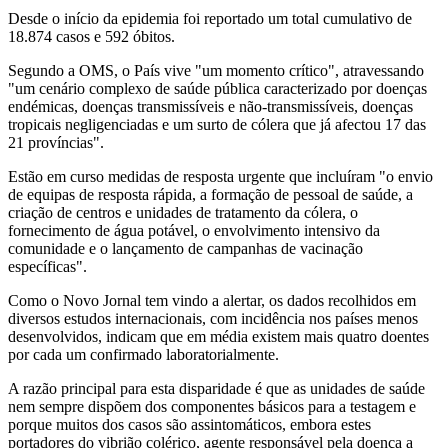
Desde o início da epidemia foi reportado um total cumulativo de
18.874 casos e 592 óbitos.
Segundo a OMS, o País vive "um momento crítico", atravessando
"um cenário complexo de saúde pública caracterizado por doenças
endémicas, doenças transmissíveis e não-transmissíveis, doenças
tropicais negligenciadas e um surto de cólera que já afectou 17 das
21 províncias".
Estão em curso medidas de resposta urgente que incluíram "o envio
de equipas de resposta rápida, a formação de pessoal de saúde, a
criação de centros e unidades de tratamento da cólera, o
fornecimento de água potável, o envolvimento intensivo da
comunidade e o lançamento de campanhas de vacinação
específicas".
Como o Novo Jornal tem vindo a alertar, os dados recolhidos em
diversos estudos internacionais, com incidência nos países menos
desenvolvidos, indicam que em média existem mais quatro doentes
por cada um confirmado laboratorialmente.
A razão principal para esta disparidade é que as unidades de saúde
nem sempre dispõem dos componentes básicos para a testagem e
porque muitos dos casos são assintomáticos, embora estes
portadores do vibrião colérico, agente responsável pela doença a