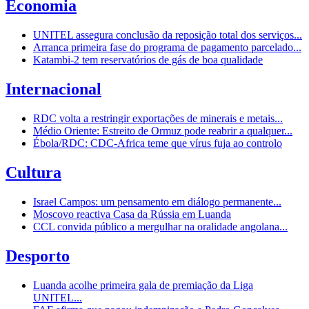
Economia
UNITEL assegura conclusão da reposição total dos serviços...
Arranca primeira fase do programa de pagamento parcelado...
Katambi-2 tem reservatórios de gás de boa qualidade
Internacional
RDC volta a restringir exportações de minerais e metais...
Médio Oriente: Estreito de Ormuz pode reabrir a qualquer...
Ébola/RDC: CDC-Africa teme que vírus fuja ao controlo
Cultura
Israel Campos: um pensamento em diálogo permanente...
Moscovo reactiva Casa da Rússia em Luanda
CCL convida público a mergulhar na oralidade angolana...
Desporto
Luanda acolhe primeira gala de premiação da Liga
UNITEL...