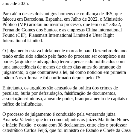
ano ade 2025.
Para além destes dois antigos homens de confiança de JES, que
faleceu em Barcelona, Espanha, em Julho de 2022, o Ministério
Público (MP) arrolou no mesmo processo, que tem o n.º 38/22,
Fernando Gomes dos Santos, e as empresas China international
Found (CIF), Plansmart International Limited e Utter Right
International Limited.
O julgamento estava inicialmente marcado para Dezembro do ano
tendo então sido adiado pelo facto do processo ser complexo e as
partes (arguidos e advogados) terem apenas sido notificados com
uma antecedência de menos de cinco dias antes do arranque do
julgamento, o que contrariava a lei, tal como noticiou em primeira
mão o Novo Jornal e foi confirmado depois pelo TS.
Entretanto, os arguidos são acusados da prática dos crimes de
peculato, burla por defraudação, falsificação de documentos,
associação criminosa, abuso de poder, branqueamento de capitais e
tráfico de influências.
O processo de julgamento é conduzido pela veneranda juíza
Anabela Valente, que tem como adjuntos os juízes Martinho Nunes
e Inácio Paixão, e conta com 38 declarantes, entre eles o professor
catedrático Carlos Feijó, que foi ministro de Estado e Chefe da Casa