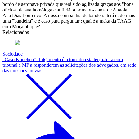
bordo de aeronave privada que terá sido agilizada graças aos "bons
ofícios" da sua homóloga e anfitriã, a primeira- dama de Angola,
Ana Dias Lourenço. A nossa companhia de bandeira terá dado mais
uma "bandeira" e é caso para perguntar : qual é a maka da TAAG
com Moçambique?
Relacionados
Sociedade
"Caso Kopelipa": Julgamento é retomado esta terça-feira com
tribunal e MP a responderem às solicitações dos advogados, em sede
das questões prévias