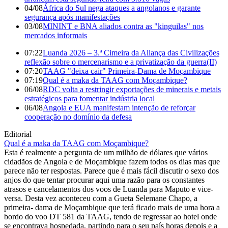
04/08
África do Sul nega ataques a angolanos e garante
segurança após manifestações
03/08
MININT e BNA aliados contra as "kinguilas" nos
mercados informais
07:22
Luanda 2026 – 3.ª Cimeira da Aliança das Civilizações
reflexão sobre o mercenarismo e a privatização da guerra(II)
07:20
TAAG "deixa cair" Primeira-Dama de Moçambique
07:19
Qual é a maka da TAAG com Moçambique?
06/08
RDC volta a restringir exportações de minerais e metais
estratégicos para fomentar indústria local
06/08
Angola e EUA manifestam intenção de reforçar
cooperação no domínio da defesa
Editorial
Qual é a maka da TAAG com Moçambique?
Esta é realmente a pergunta de um milhão de dólares que vários
cidadãos de Angola e de Moçambique fazem todos os dias mas que
parece não ter respostas. Parece que é mais fácil discutir o sexo dos
anjos do que tentar procurar aqui uma razão para os constantes
atrasos e cancelamentos dos voos de Luanda para Maputo e vice-
versa. Desta vez aconteceu com a Gueta Selemane Chapo, a
primeira- dama de Moçambique que terá ficado mais de uma hora a
bordo do voo DT 581 da TAAG, tendo de regressar ao hotel onde
se encontrava hospedada, partindo para o seu país horas depois e a