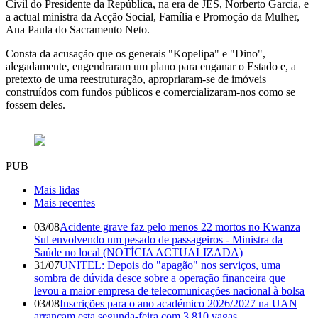
Civil do Presidente da República, na era de JES, Norberto Garcia, e
a actual ministra da Acção Social, Família e Promoção da Mulher,
Ana Paula do Sacramento Neto.
Consta da acusação que os generais "Kopelipa" e "Dino",
alegadamente, engendraram um plano para enganar o Estado e, a
pretexto de uma reestruturação, apropriaram-se de imóveis
construídos com fundos públicos e comercializaram-nos como se
fossem deles.
PUB
Mais lidas
Mais recentes
03/08
Acidente grave faz pelo menos 22 mortos no Kwanza
Sul envolvendo um pesado de passageiros - Ministra da
Saúde no local (NOTÍCIA ACTUALIZADA)
31/07
UNITEL: Depois do "apagão" nos serviços, uma
sombra de dúvida desce sobre a operação financeira que
levou a maior empresa de telecomunicações nacional à bolsa
03/08
Inscrições para o ano académico 2026/2027 na UAN
arrancam esta segunda-feira com 3.810 vagas