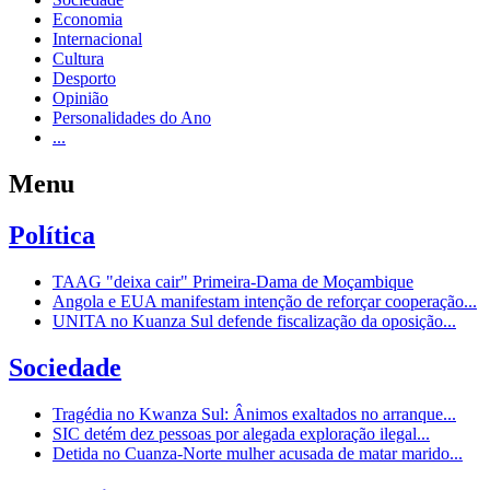
Economia
Internacional
Cultura
Desporto
Opinião
Personalidades do Ano
...
Menu
Política
TAAG "deixa cair" Primeira-Dama de Moçambique
Angola e EUA manifestam intenção de reforçar cooperação...
UNITA no Kuanza Sul defende fiscalização da oposição...
Sociedade
Tragédia no Kwanza Sul: Ânimos exaltados no arranque...
SIC detém dez pessoas por alegada exploração ilegal...
Detida no Cuanza-Norte mulher acusada de matar marido...