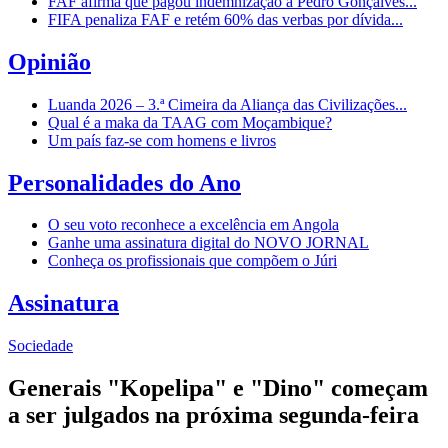
FAF afirma que pagou indemnização a Pedro Gonçalves...
FIFA penaliza FAF e retém 60% das verbas por dívida...
Opinião
Luanda 2026 – 3.ª Cimeira da Aliança das Civilizações...
Qual é a maka da TAAG com Moçambique?
Um país faz-se com homens e livros
Personalidades do Ano
O seu voto reconhece a excelência em Angola
Ganhe uma assinatura digital do NOVO JORNAL
Conheça os profissionais que compõem o Júri
Assinatura
Sociedade
Generais "Kopelipa" e "Dino" começam
a ser julgados na próxima segunda-feira