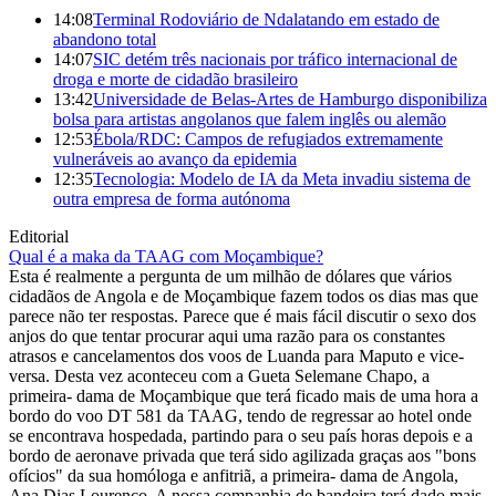
14:08
Terminal Rodoviário de Ndalatando em estado de
abandono total
14:07
SIC detém três nacionais por tráfico internacional de
droga e morte de cidadão brasileiro
13:42
Universidade de Belas-Artes de Hamburgo disponibiliza
bolsa para artistas angolanos que falem inglês ou alemão
12:53
Ébola/RDC: Campos de refugiados extremamente
vulneráveis ao avanço da epidemia
12:35
Tecnologia: Modelo de IA da Meta invadiu sistema de
outra empresa de forma autónoma
Editorial
Qual é a maka da TAAG com Moçambique?
Esta é realmente a pergunta de um milhão de dólares que vários
cidadãos de Angola e de Moçambique fazem todos os dias mas que
parece não ter respostas. Parece que é mais fácil discutir o sexo dos
anjos do que tentar procurar aqui uma razão para os constantes
atrasos e cancelamentos dos voos de Luanda para Maputo e vice-
versa. Desta vez aconteceu com a Gueta Selemane Chapo, a
primeira- dama de Moçambique que terá ficado mais de uma hora a
bordo do voo DT 581 da TAAG, tendo de regressar ao hotel onde
se encontrava hospedada, partindo para o seu país horas depois e a
bordo de aeronave privada que terá sido agilizada graças aos "bons
ofícios" da sua homóloga e anfitriã, a primeira- dama de Angola,
Ana Dias Lourenço. A nossa companhia de bandeira terá dado mais