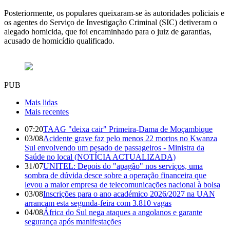
Posteriormente, os populares queixaram-se às autoridades policiais e
os agentes do Serviço de Investigação Criminal (SIC) detiveram o
alegado homicida, que foi encaminhado para o juiz de garantias,
acusado de homicídio qualificado.
PUB
Mais lidas
Mais recentes
07:20
TAAG "deixa cair" Primeira-Dama de Moçambique
03/08
Acidente grave faz pelo menos 22 mortos no Kwanza
Sul envolvendo um pesado de passageiros - Ministra da
Saúde no local (NOTÍCIA ACTUALIZADA)
31/07
UNITEL: Depois do "apagão" nos serviços, uma
sombra de dúvida desce sobre a operação financeira que
levou a maior empresa de telecomunicações nacional à bolsa
03/08
Inscrições para o ano académico 2026/2027 na UAN
arrancam esta segunda-feira com 3.810 vagas
04/08
África do Sul nega ataques a angolanos e garante
segurança após manifestações