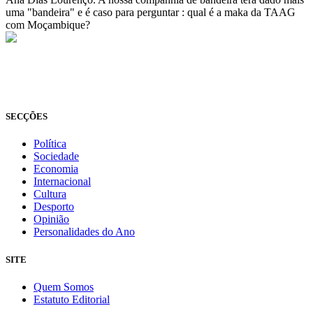
uma "bandeira" e é caso para perguntar : qual é a maka da TAAG
com Moçambique?
© Novo Jornal, 2026
Todos os direitos reservados
Fundado em 2008
SECÇÕES
Política
Sociedade
Economia
Internacional
Cultura
Desporto
Opinião
Personalidades do Ano
SITE
Quem Somos
Estatuto Editorial