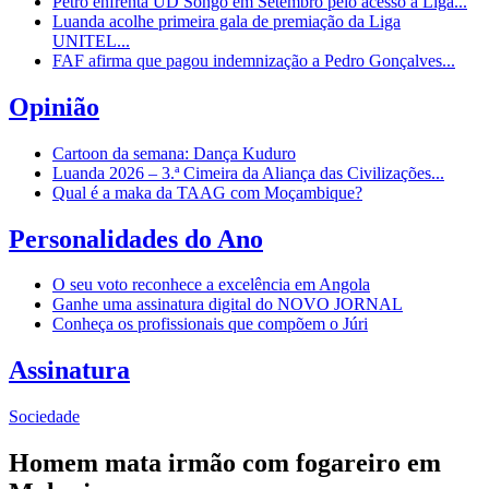
Petro enfrenta UD Songo em Setembro pelo acesso à Liga...
Luanda acolhe primeira gala de premiação da Liga
UNITEL...
FAF afirma que pagou indemnização a Pedro Gonçalves...
Opinião
Cartoon da semana: Dança Kuduro
Luanda 2026 – 3.ª Cimeira da Aliança das Civilizações...
Qual é a maka da TAAG com Moçambique?
Personalidades do Ano
O seu voto reconhece a excelência em Angola
Ganhe uma assinatura digital do NOVO JORNAL
Conheça os profissionais que compõem o Júri
Assinatura
Sociedade
Homem mata irmão com fogareiro em