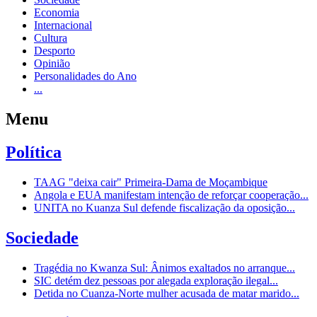
Economia
Internacional
Cultura
Desporto
Opinião
Personalidades do Ano
...
Menu
Política
TAAG "deixa cair" Primeira-Dama de Moçambique
Angola e EUA manifestam intenção de reforçar cooperação...
UNITA no Kuanza Sul defende fiscalização da oposição...
Sociedade
Tragédia no Kwanza Sul: Ânimos exaltados no arranque...
SIC detém dez pessoas por alegada exploração ilegal...
Detida no Cuanza-Norte mulher acusada de matar marido...