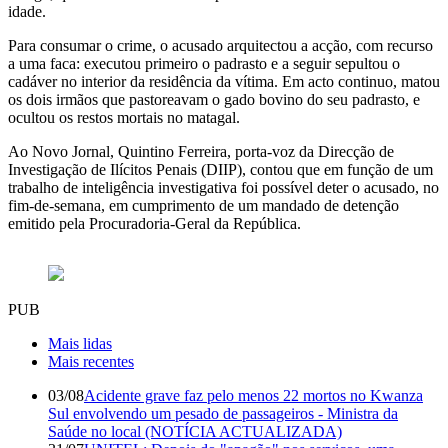
idade.
Para consumar o crime, o acusado arquitectou a acção, com recurso
a uma faca: executou primeiro o padrasto e a seguir sepultou o
cadáver no interior da residência da vítima. Em acto continuo, matou
os dois irmãos que pastoreavam o gado bovino do seu padrasto, e
ocultou os restos mortais no matagal.
Ao Novo Jornal, Quintino Ferreira, porta-voz da Direcção de
Investigação de Ilícitos Penais (DIIP), contou que em função de um
trabalho de inteligência investigativa foi possível deter o acusado, no
fim-de-semana, em cumprimento de um mandado de detenção
emitido pela Procuradoria-Geral da República.
PUB
Mais lidas
Mais recentes
03/08
Acidente grave faz pelo menos 22 mortos no Kwanza
Sul envolvendo um pesado de passageiros - Ministra da
Saúde no local (NOTÍCIA ACTUALIZADA)