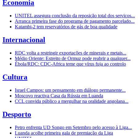
Economia
UNITEL assegura conclusão da reposição total dos serviços...
Arranca primeira fase do programa de pagamento parcelado...
Katambi-2 tem reservatórios de gás de boa qualidade
Internacional
RDC volta a restringir exportações de minerais e metais...
Médio Oriente: Estreito de Ormuz pode reabrir a qualquer...
Ébola/RDC: CDC-Africa teme que vírus fuja ao controlo
Cultura
Israel Campos: um pensamento em diálogo permanente...
Moscovo reactiva Casa da Rússia em Luanda
CCL convida público a mergulhar na oralidade angolana...
Desporto
Petro enfrenta UD Songo em Setembro pelo acesso à Liga...
Luanda acolhe primeira gala de premiação da Liga