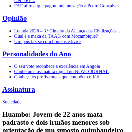
UNITEL...
FAF afirma que pagou indemnização a Pedro Gonçalves...
Opinião
Luanda 2026 – 3.ª Cimeira da Aliança das Civilizações...
Qual é a maka da TAAG com Moçambique?
Um país faz-se com homens e livros
Personalidades do Ano
O seu voto reconhece a excelência em Angola
Ganhe uma assinatura digital do NOVO JORNAL
Conheça os profissionais que compõem o Júri
Assinatura
Sociedade
Huambo: Jovem de 22 anos mata
padrasto e dois irmãos menores sob
orientação de um suposto quimbandeiro