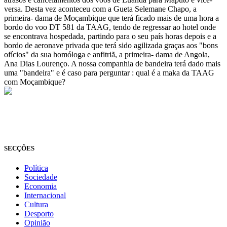
versa. Desta vez aconteceu com a Gueta Selemane Chapo, a
primeira- dama de Moçambique que terá ficado mais de uma hora a
bordo do voo DT 581 da TAAG, tendo de regressar ao hotel onde
se encontrava hospedada, partindo para o seu país horas depois e a
bordo de aeronave privada que terá sido agilizada graças aos "bons
ofícios" da sua homóloga e anfitriã, a primeira- dama de Angola,
Ana Dias Lourenço. A nossa companhia de bandeira terá dado mais
uma "bandeira" e é caso para perguntar : qual é a maka da TAAG
com Moçambique?
© Novo Jornal, 2026
Todos os direitos reservados
Fundado em 2008
SECÇÕES
Política
Sociedade
Economia
Internacional
Cultura
Desporto
Opinião