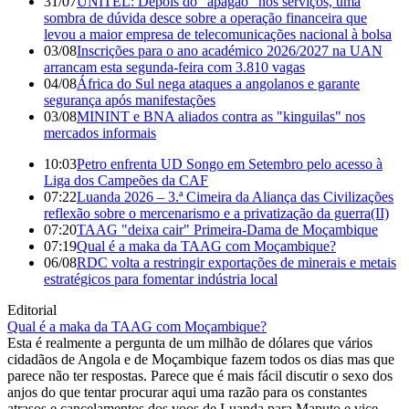
31/07
UNITEL: Depois do "apagão" nos serviços, uma
sombra de dúvida desce sobre a operação financeira que
levou a maior empresa de telecomunicações nacional à bolsa
03/08
Inscrições para o ano académico 2026/2027 na UAN
arrancam esta segunda-feira com 3.810 vagas
04/08
África do Sul nega ataques a angolanos e garante
segurança após manifestações
03/08
MININT e BNA aliados contra as "kinguilas" nos
mercados informais
10:03
Petro enfrenta UD Songo em Setembro pelo acesso à
Liga dos Campeões da CAF
07:22
Luanda 2026 – 3.ª Cimeira da Aliança das Civilizações
reflexão sobre o mercenarismo e a privatização da guerra(II)
07:20
TAAG "deixa cair" Primeira-Dama de Moçambique
07:19
Qual é a maka da TAAG com Moçambique?
06/08
RDC volta a restringir exportações de minerais e metais
estratégicos para fomentar indústria local
Editorial
Qual é a maka da TAAG com Moçambique?
Esta é realmente a pergunta de um milhão de dólares que vários
cidadãos de Angola e de Moçambique fazem todos os dias mas que
parece não ter respostas. Parece que é mais fácil discutir o sexo dos
anjos do que tentar procurar aqui uma razão para os constantes
atrasos e cancelamentos dos voos de Luanda para Maputo e vice-