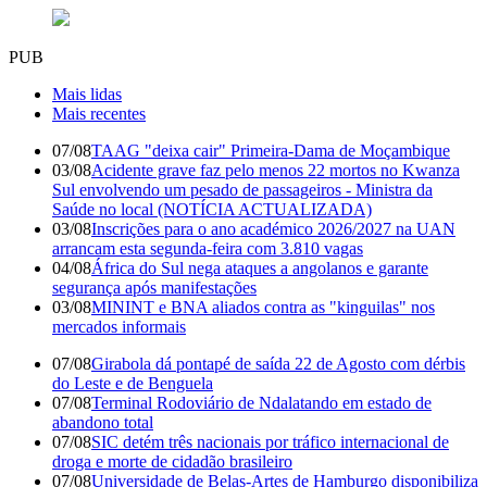
PUB
Mais lidas
Mais recentes
07/08
TAAG "deixa cair" Primeira-Dama de Moçambique
03/08
Acidente grave faz pelo menos 22 mortos no Kwanza
Sul envolvendo um pesado de passageiros - Ministra da
Saúde no local (NOTÍCIA ACTUALIZADA)
03/08
Inscrições para o ano académico 2026/2027 na UAN
arrancam esta segunda-feira com 3.810 vagas
04/08
África do Sul nega ataques a angolanos e garante
segurança após manifestações
03/08
MININT e BNA aliados contra as "kinguilas" nos
mercados informais
07/08
Girabola dá pontapé de saída 22 de Agosto com dérbis
do Leste e de Benguela
07/08
Terminal Rodoviário de Ndalatando em estado de
abandono total
07/08
SIC detém três nacionais por tráfico internacional de
droga e morte de cidadão brasileiro
07/08
Universidade de Belas-Artes de Hamburgo disponibiliza