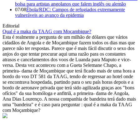
bolsa para artistas angolanos que falem inglês ou alemão
07/08
Ébola/RDC: Campos de refugiados extremamente
vulneráveis ao avanço da epidemia
Editorial
Qual é a maka da TAAG com Moçambique?
Esta é realmente a pergunta de um milhão de dólares que vários
cidadãos de Angola e de Moçambique fazem todos os dias mas que
parece não ter respostas. Parece que é mais fácil discutir o sexo dos
anjos do que tentar procurar aqui uma razão para os constantes
atrasos e cancelamentos dos voos de Luanda para Maputo e vice-
versa. Desta vez aconteceu com a Gueta Selemane Chapo, a
primeira- dama de Moçambique que terá ficado mais de uma hora a
bordo do voo DT 581 da TAAG, tendo de regressar ao hotel onde
se encontrava hospedada, partindo para o seu país horas depois e a
bordo de aeronave privada que terá sido agilizada graças aos "bons
ofícios" da sua homóloga e anfitriã, a primeira- dama de Angola,
Ana Dias Lourenço. A nossa companhia de bandeira terá dado mais
uma "bandeira" e é caso para perguntar : qual é a maka da TAAG
com Moçambique?
© Novo Jornal, 2026
Todos os direitos reservados
Fundado em 2008