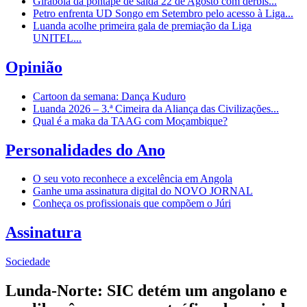
Girabola dá pontapé de saída 22 de Agosto com dérbis...
Petro enfrenta UD Songo em Setembro pelo acesso à Liga...
Luanda acolhe primeira gala de premiação da Liga
UNITEL...
Opinião
Cartoon da semana: Dança Kuduro
Luanda 2026 – 3.ª Cimeira da Aliança das Civilizações...
Qual é a maka da TAAG com Moçambique?
Personalidades do Ano
O seu voto reconhece a excelência em Angola
Ganhe uma assinatura digital do NOVO JORNAL
Conheça os profissionais que compõem o Júri
Assinatura
Sociedade
Lunda-Norte: SIC detém um angolano e