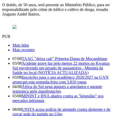
O detido, de 50 anos, será presente ao Ministério Público, para ser
responsabilizado pelo crime de tráfico e cultivo de droga, ressalta
Augusto André Barros.
PUB
Mais lidas
Mais recentes
07/08
TAAG "deixa cair" Primeira-Dama de Moçambique
03/08
Acidente grave faz pelo menos 22 mortos no Kwanza
Sul envolvendo um pesado de passageiros - Ministra da
Saúde no local (NOTÍCIA ACTUALIZADA)
03/08
Inscrições para o ano académico 2026/2027 na UAN
arrancam esta segunda-feira com 3.810 vagas
04/08
África do Sul nega ataques a angolanos e garante
segurança após manifestações
03/08
MININT e BNA aliados contra as "kinguilas" nos
mercados informais
08/08
UNITA acusa polícia de atentado contra dirigente e de
cercar sede do partido no Uíge