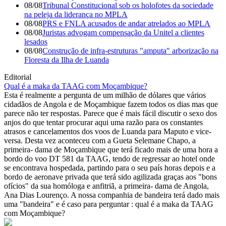
08/08
Tribunal Constitucional sob os holofotes da sociedade
na peleja da liderança no MPLA
08/08
PRS e FNLA acusados de andar atrelados ao MPLA
08/08
Juristas advogam compensação da Unitel a clientes
lesados
08/08
Construção de infra-estruturas "amputa" arborização na
Floresta da Ilha de Luanda
Editorial
Qual é a maka da TAAG com Moçambique?
Esta é realmente a pergunta de um milhão de dólares que vários
cidadãos de Angola e de Moçambique fazem todos os dias mas que
parece não ter respostas. Parece que é mais fácil discutir o sexo dos
anjos do que tentar procurar aqui uma razão para os constantes
atrasos e cancelamentos dos voos de Luanda para Maputo e vice-
versa. Desta vez aconteceu com a Gueta Selemane Chapo, a
primeira- dama de Moçambique que terá ficado mais de uma hora a
bordo do voo DT 581 da TAAG, tendo de regressar ao hotel onde
se encontrava hospedada, partindo para o seu país horas depois e a
bordo de aeronave privada que terá sido agilizada graças aos "bons
ofícios" da sua homóloga e anfitriã, a primeira- dama de Angola,
Ana Dias Lourenço. A nossa companhia de bandeira terá dado mais
uma "bandeira" e é caso para perguntar : qual é a maka da TAAG
com Moçambique?