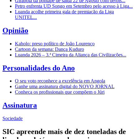
Girabola dá pontapé de saída 22 de Agosto com dérbis...
Petro enfrenta UD Songo em Setembro pelo acesso à Liga...
Luanda acolhe primeira gala de premiação da Liga
UNITEL...
Opinião
Kaholo: preso político de João Lourenço
Cartoon da semana: Dança Kuduro
Luanda 2026 – 3.ª Cimeira da Aliança das Civilizações...
Personalidades do Ano
O seu voto reconhece a excelência em Angola
Ganhe uma assinatura digital do NOVO JORNAL
Conheça os profissionais que compõem o Júri
Assinatura
Sociedade
SIC apreende mais de dez toneladas de