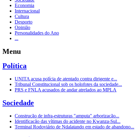
Economia
Internacional
Cultura
Desporto
Opinião
Personalidades do Ano
...
Menu
Política
UNITA acusa polícia de atentado contra dirigente e...
Tribunal Constitucional sob os holofotes da sociedade...
PRS e FNLA acusados de andar atrelados ao MPLA
Sociedade
Construção de infra-estruturas "amputa" arborização...
Identificação das vítimas do acidente no Kwanza-Sul...
Terminal Rodoviário de Ndalatando em estado de abandono...