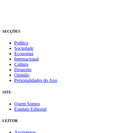
© Novo Jornal, 2026
Todos os direitos reservados
Fundado em 2008
SECÇÕES
Política
Sociedade
Economia
Internacional
Cultura
Desporto
Opinião
Personalidades do Ano
SITE
Quem Somos
Estatuto Editorial
LEITOR
Assinaturas