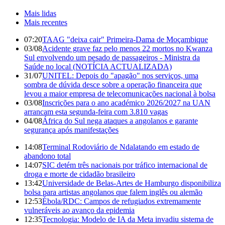
Mais lidas
Mais recentes
07:20
TAAG "deixa cair" Primeira-Dama de Moçambique
03/08
Acidente grave faz pelo menos 22 mortos no Kwanza
Sul envolvendo um pesado de passageiros - Ministra da
Saúde no local (NOTÍCIA ACTUALIZADA)
31/07
UNITEL: Depois do "apagão" nos serviços, uma
sombra de dúvida desce sobre a operação financeira que
levou a maior empresa de telecomunicações nacional à bolsa
03/08
Inscrições para o ano académico 2026/2027 na UAN
arrancam esta segunda-feira com 3.810 vagas
04/08
África do Sul nega ataques a angolanos e garante
segurança após manifestações
14:08
Terminal Rodoviário de Ndalatando em estado de
abandono total
14:07
SIC detém três nacionais por tráfico internacional de
droga e morte de cidadão brasileiro
13:42
Universidade de Belas-Artes de Hamburgo disponibiliza
bolsa para artistas angolanos que falem inglês ou alemão
12:53
Ébola/RDC: Campos de refugiados extremamente
vulneráveis ao avanço da epidemia
12:35
Tecnologia: Modelo de IA da Meta invadiu sistema de