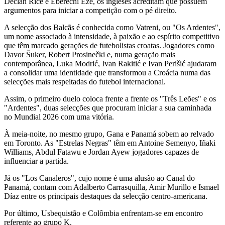
Declan Rice e Eberechi Eze, os ingleses acreditam que possuem
argumentos para iniciar a competição com o pé direito.
A selecção dos Balcãs é conhecida como Vatreni, ou "Os Ardentes",
um nome associado à intensidade, à paixão e ao espírito competitivo
que têm marcado gerações de futebolistas croatas. Jogadores como
Davor Šuker, Robert Prosinečki e, numa geração mais
contemporânea, Luka Modrić, Ivan Rakitić e Ivan Perišić ajudaram
a consolidar uma identidade que transformou a Croácia numa das
selecções mais respeitadas do futebol internacional.
Assim, o primeiro duelo coloca frente a frente os "Três Leões" e os
"Ardentes", duas selecções que procuram iniciar a sua caminhada
no Mundial 2026 com uma vitória.
À meia-noite, no mesmo grupo, Gana e Panamá sobem ao relvado
em Toronto. As "Estrelas Negras" têm em Antoine Semenyo, Iñaki
Williams, Abdul Fatawu e Jordan Ayew jogadores capazes de
influenciar a partida.
Já os "Los Canaleros", cujo nome é uma alusão ao Canal do
Panamá, contam com Adalberto Carrasquilla, Amir Murillo e Ismael
Díaz entre os principais destaques da selecção centro-americana.
Por último, Usbequistão e Colômbia enfrentam-se em encontro
referente ao grupo K.