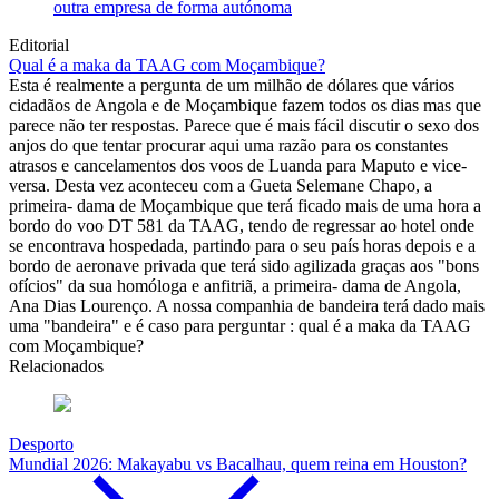
outra empresa de forma autónoma
Editorial
Qual é a maka da TAAG com Moçambique?
Esta é realmente a pergunta de um milhão de dólares que vários
cidadãos de Angola e de Moçambique fazem todos os dias mas que
parece não ter respostas. Parece que é mais fácil discutir o sexo dos
anjos do que tentar procurar aqui uma razão para os constantes
atrasos e cancelamentos dos voos de Luanda para Maputo e vice-
versa. Desta vez aconteceu com a Gueta Selemane Chapo, a
primeira- dama de Moçambique que terá ficado mais de uma hora a
bordo do voo DT 581 da TAAG, tendo de regressar ao hotel onde
se encontrava hospedada, partindo para o seu país horas depois e a
bordo de aeronave privada que terá sido agilizada graças aos "bons
ofícios" da sua homóloga e anfitriã, a primeira- dama de Angola,
Ana Dias Lourenço. A nossa companhia de bandeira terá dado mais
uma "bandeira" e é caso para perguntar : qual é a maka da TAAG
com Moçambique?
Relacionados
Desporto
Mundial 2026: Makayabu vs Bacalhau, quem reina em Houston?