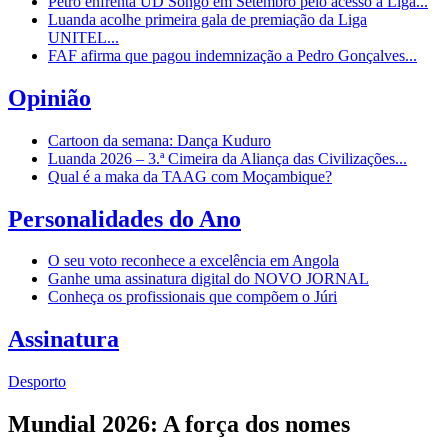
Petro enfrenta UD Songo em Setembro pelo acesso à Liga...
Luanda acolhe primeira gala de premiação da Liga
UNITEL...
FAF afirma que pagou indemnização a Pedro Gonçalves...
Opinião
Cartoon da semana: Dança Kuduro
Luanda 2026 – 3.ª Cimeira da Aliança das Civilizações...
Qual é a maka da TAAG com Moçambique?
Personalidades do Ano
O seu voto reconhece a excelência em Angola
Ganhe uma assinatura digital do NOVO JORNAL
Conheça os profissionais que compõem o Júri
Assinatura
Desporto
Mundial 2026: A força dos nomes