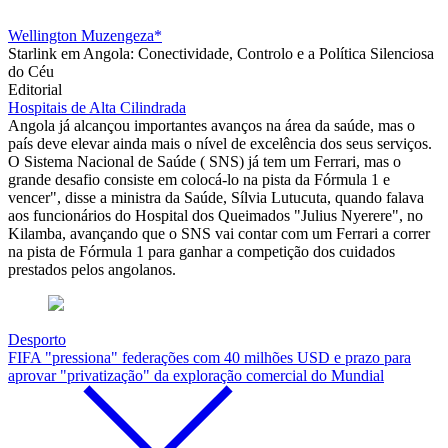
Wellington Muzengeza*
Starlink em Angola: Conectividade, Controlo e a Política Silenciosa
do Céu
Editorial
Hospitais de Alta Cilindrada
Angola já alcançou importantes avanços na área da saúde, mas o
país deve elevar ainda mais o nível de excelência dos seus serviços.
O Sistema Nacional de Saúde ( SNS) já tem um Ferrari, mas o
grande desafio consiste em colocá-lo na pista da Fórmula 1 e
vencer", disse a ministra da Saúde, Sílvia Lutucuta, quando falava
aos funcionários do Hospital dos Queimados "Julius Nyerere", no
Kilamba, avançando que o SNS vai contar com um Ferrari a correr
na pista de Fórmula 1 para ganhar a competição dos cuidados
prestados pelos angolanos.
Desporto
FIFA "pressiona" federações com 40 milhões USD e prazo para
aprovar "privatização" da exploração comercial do Mundial