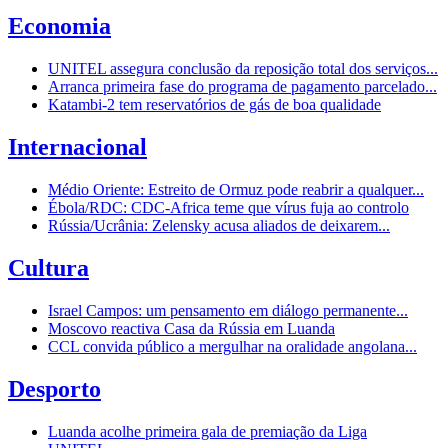
Economia
UNITEL assegura conclusão da reposição total dos serviços...
Arranca primeira fase do programa de pagamento parcelado...
Katambi-2 tem reservatórios de gás de boa qualidade
Internacional
Médio Oriente: Estreito de Ormuz pode reabrir a qualquer...
Ébola/RDC: CDC-Africa teme que vírus fuja ao controlo
Rússia/Ucrânia: Zelensky acusa aliados de deixarem...
Cultura
Israel Campos: um pensamento em diálogo permanente...
Moscovo reactiva Casa da Rússia em Luanda
CCL convida público a mergulhar na oralidade angolana...
Desporto
Luanda acolhe primeira gala de premiação da Liga