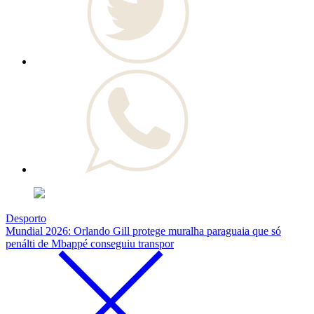
Desporto
Mundial 2026: Orlando Gill protege muralha paraguaia que só
penálti de Mbappé conseguiu transpor