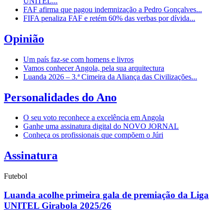
UNITEL...
FAF afirma que pagou indemnização a Pedro Gonçalves...
FIFA penaliza FAF e retém 60% das verbas por dívida...
Opinião
Um país faz-se com homens e livros
Vamos conhecer Angola, pela sua arquitectura
Luanda 2026 – 3.ª Cimeira da Aliança das Civilizações...
Personalidades do Ano
O seu voto reconhece a excelência em Angola
Ganhe uma assinatura digital do NOVO JORNAL
Conheça os profissionais que compõem o Júri
Assinatura
Futebol
Luanda acolhe primeira gala de premiação da Liga
UNITEL Girabola 2025/26