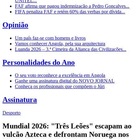
UNITEL...
FAF afirma que pagou indemnização a Pedro Gonçalves...
FIFA penaliza FAF e retém 60% das verbas por dívida...
Opinião
Um país faz-se com homens e livros
Vamos conhecer Angola, pela sua arquitectura
Luanda 2026 – 3.ª Cimeira da Aliança das Civilizações...
Personalidades do Ano
O seu voto reconhece a excelência em Angola
Ganhe uma assinatura digital do NOVO JORNAL
Conheça os profissionais que compõem o Júri
Assinatura
Desporto
Mundial 2026: "Três Leões" escapam ao
vulcão Azteca e defrontam Noruega nos