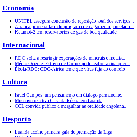
Economia
UNITEL assegura conclusão da reposição total dos serviços...
Arranca primeira fase do programa de pagamento parcelado...
Katambi-2 tem reservatórios de gás de boa qualidade
Internacional
RDC volta a restringir exportações de minerais e metais...
Médio Oriente: Estreito de Ormuz pode reabrir a qualquer...
Ébola/RDC: CDC-Africa teme que vírus fuja ao controlo
Cultura
Israel Campos: um pensamento em diálogo permanente...
Moscovo reactiva Casa da Rússia em Luanda
CCL convida público a mergulhar na oralidade angolana...
Desporto
Luanda acolhe primeira gala de premiação da Liga