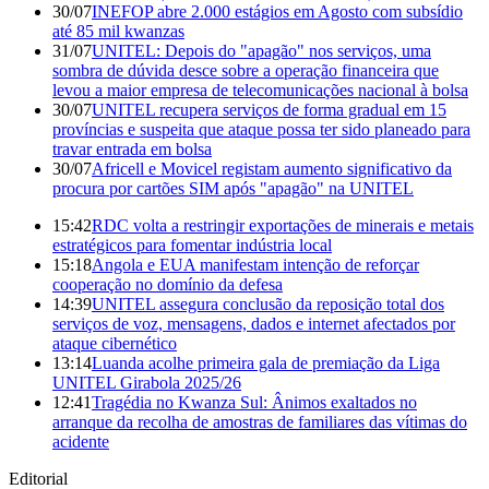
30/07
INEFOP abre 2.000 estágios em Agosto com subsídio
até 85 mil kwanzas
31/07
UNITEL: Depois do "apagão" nos serviços, uma
sombra de dúvida desce sobre a operação financeira que
levou a maior empresa de telecomunicações nacional à bolsa
30/07
UNITEL recupera serviços de forma gradual em 15
províncias e suspeita que ataque possa ter sido planeado para
travar entrada em bolsa
30/07
Africell e Movicel registam aumento significativo da
procura por cartões SIM após "apagão" na UNITEL
15:42
RDC volta a restringir exportações de minerais e metais
estratégicos para fomentar indústria local
15:18
Angola e EUA manifestam intenção de reforçar
cooperação no domínio da defesa
14:39
UNITEL assegura conclusão da reposição total dos
serviços de voz, mensagens, dados e internet afectados por
ataque cibernético
13:14
Luanda acolhe primeira gala de premiação da Liga
UNITEL Girabola 2025/26
12:41
Tragédia no Kwanza Sul: Ânimos exaltados no
arranque da recolha de amostras de familiares das vítimas do
acidente
Editorial