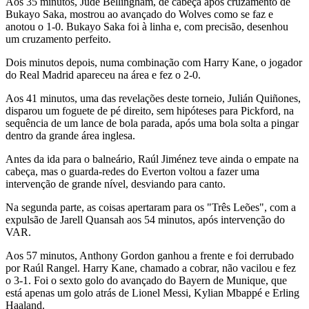
Aos 35 minutos, Jude Bellingham, de cabeça após cruzamento de
Bukayo Saka, mostrou ao avançado do Wolves como se faz e
anotou o 1-0. Bukayo Saka foi à linha e, com precisão, desenhou
um cruzamento perfeito.
Dois minutos depois, numa combinação com Harry Kane, o jogador
do Real Madrid apareceu na área e fez o 2-0.
Aos 41 minutos, uma das revelações deste torneio, Julián Quiñones,
disparou um foguete de pé direito, sem hipóteses para Pickford, na
sequência de um lance de bola parada, após uma bola solta a pingar
dentro da grande área inglesa.
Antes da ida para o balneário, Raúl Jiménez teve ainda o empate na
cabeça, mas o guarda-redes do Everton voltou a fazer uma
intervenção de grande nível, desviando para canto.
Na segunda parte, as coisas apertaram para os "Três Leões", com a
expulsão de Jarell Quansah aos 54 minutos, após intervenção do
VAR.
Aos 57 minutos, Anthony Gordon ganhou a frente e foi derrubado
por Raúl Rangel. Harry Kane, chamado a cobrar, não vacilou e fez
o 3-1. Foi o sexto golo do avançado do Bayern de Munique, que
está apenas um golo atrás de Lionel Messi, Kylian Mbappé e Erling
Haaland.