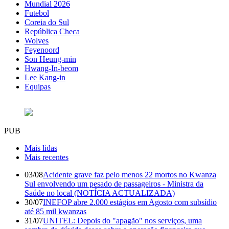
Mundial 2026
Futebol
Coreia do Sul
República Checa
Wolves
Feyenoord
Son Heung-min
Hwang-In-beom
Lee Kang-in
Equipas
PUB
Mais lidas
Mais recentes
03/08
Acidente grave faz pelo menos 22 mortos no Kwanza
Sul envolvendo um pesado de passageiros - Ministra da
Saúde no local (NOTÍCIA ACTUALIZADA)
30/07
INEFOP abre 2.000 estágios em Agosto com subsídio
até 85 mil kwanzas
31/07
UNITEL: Depois do "apagão" nos serviços, uma