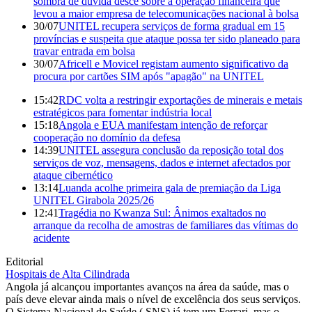
sombra de dúvida desce sobre a operação financeira que
levou a maior empresa de telecomunicações nacional à bolsa
30/07
UNITEL recupera serviços de forma gradual em 15
províncias e suspeita que ataque possa ter sido planeado para
travar entrada em bolsa
30/07
Africell e Movicel registam aumento significativo da
procura por cartões SIM após "apagão" na UNITEL
15:42
RDC volta a restringir exportações de minerais e metais
estratégicos para fomentar indústria local
15:18
Angola e EUA manifestam intenção de reforçar
cooperação no domínio da defesa
14:39
UNITEL assegura conclusão da reposição total dos
serviços de voz, mensagens, dados e internet afectados por
ataque cibernético
13:14
Luanda acolhe primeira gala de premiação da Liga
UNITEL Girabola 2025/26
12:41
Tragédia no Kwanza Sul: Ânimos exaltados no
arranque da recolha de amostras de familiares das vítimas do
acidente
Editorial
Hospitais de Alta Cilindrada
Angola já alcançou importantes avanços na área da saúde, mas o
país deve elevar ainda mais o nível de excelência dos seus serviços.
O Sistema Nacional de Saúde ( SNS) já tem um Ferrari, mas o