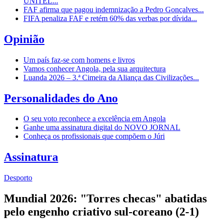
UNITEL...
FAF afirma que pagou indemnização a Pedro Gonçalves...
FIFA penaliza FAF e retém 60% das verbas por dívida...
Opinião
Um país faz-se com homens e livros
Vamos conhecer Angola, pela sua arquitectura
Luanda 2026 – 3.ª Cimeira da Aliança das Civilizações...
Personalidades do Ano
O seu voto reconhece a excelência em Angola
Ganhe uma assinatura digital do NOVO JORNAL
Conheça os profissionais que compõem o Júri
Assinatura
Desporto
Mundial 2026: "Torres checas" abatidas
pelo engenho criativo sul-coreano (2-1)