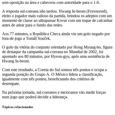
sem oposição na área e cabeceou com autoridade para o 1-0.
A resposta sul-coreana não tardou. Hwang In-beom (Feyenoord),
eleito o jogador mais valioso da partida, brindou os adeptos com um
momento de classe ao ultrapassar Kovar com um toque de calcanhar
antes de atirar para o fundo das redes.
Aos 77 minutos, a República Checa ainda viu um golo negado por
fora-de-jogo a Tomáš Souček.
O golo da vitória do conjunto orientado por Hong Myung-bo, figura
de destaque da campanha sul-coreana no Mundial de 2002, foi
apontado aos 80 minutos, por Hyeon-gyu, após uma assistência de
Hwang In-beom.
Com este resultado, a Coreia do Sul somou três pontos e ocupa a
segunda posição do Grupo A. O México lidera a classificação,
igualmente com três pontos, beneficiando dos critérios de
desempate.
Na próxima jornada, sul-coreanos e mexicanos vão medir forças
num jogo que poderá decidir a liderança.
Tópicos relacionados