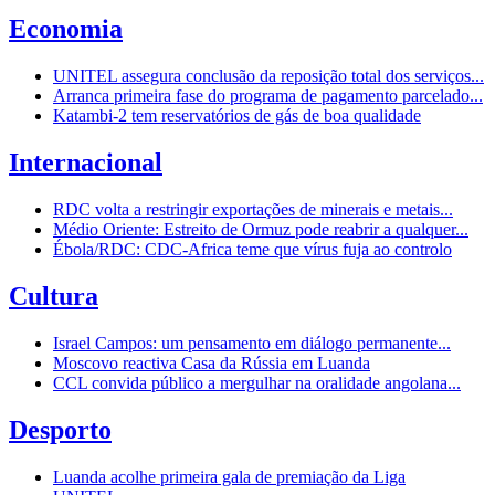
Economia
UNITEL assegura conclusão da reposição total dos serviços...
Arranca primeira fase do programa de pagamento parcelado...
Katambi-2 tem reservatórios de gás de boa qualidade
Internacional
RDC volta a restringir exportações de minerais e metais...
Médio Oriente: Estreito de Ormuz pode reabrir a qualquer...
Ébola/RDC: CDC-Africa teme que vírus fuja ao controlo
Cultura
Israel Campos: um pensamento em diálogo permanente...
Moscovo reactiva Casa da Rússia em Luanda
CCL convida público a mergulhar na oralidade angolana...
Desporto
Luanda acolhe primeira gala de premiação da Liga