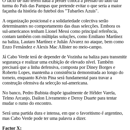
O facto de não terem nada a perder coloca a pressão do lado da
turma do País das Pampas que pretende evitar o que seria a maior
façanha da história do futebol dos "Tubarões Azuis".
A organização posicional e a solidariedade colectiva serão
determinantes no comportamento das duas selecções. Embora os
sul-americanos tenham Lionel Messi como principal referência,
contam também com múltiplas soluções, como Emiliano Martínez
na baliza, Lautaro Martínez e Julián Álvarez no ataque, bem como
Enzo Fernández e Alexis Mac Allister no meio-campo.
Já Cabo Verde terá de depender de Vozinha na baliza para transmitir
segurança e realizar uma exibição de elevado nível. Também
precisará que a linha defensiva, composta por Diney Borges e
Roberto Lopes, mantenha a consistência demonstrada ao longo do
torneio, enquanto Kévin Pina será fundamental para travar a
construção ofensiva da selecção sul-americana.
No banco, Pedro Bubista dispõe igualmente de Hélder Varela,
Telmo Arcanjo, Dailon Livramento e Deroy Duarte para tentar
mudar o rumo do encontro.
Será uma partida dura e intensa, em que o favoritismo é argentino,
mas Cabo Verde pode ter uma palavra a dizer.
Factor X: