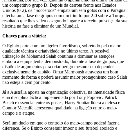
um competitivo grupo D. Depois da derrota frente aos Estados
Unidos (0-2), os "Socceroos" empataram sem golos com o Paraguai
e fecharam a fase de grupos com um triunfo por 2-0 sobre a Turquia,
resultado que lhes valeu o segundo lugar e a terceira presença da sua
história na fase a eliminar de um Mundial.
Chaves para a vitória:
O Egipto parte com um ligeiro favoritismo, sobretudo pela maior
qualidade técnica e criatividade no último terço. A possível
utilização de Mohamed Salah continua a dominar as atenções,
embora a equipa tenha demonstrado, durante a fase de grupos, que
dispõe de argumentos para criar perigo mesmo sem depender
exclusivamente do capitão. Omar Marmoush atravessa um bom
momento de forma e poderá assumir maior protagonismo caso Salah
não esteja a cem por cento.
Já a Austrália aposta na organização colectiva, na intensidade física
e na disciplina táctica implementada por Tony Popovic. Patrick
Beach é essencial entre os postes, Harry Souttar lidera a defesa e
Connor Metcalfe acrescenta qualidade na ligação entre o meio-
campo e o ataque.
Será um duelo em que o controlo do meio-campo poderá fazer a
diferença. Se o Egipto conseguir impor o seu futebol apoiado e