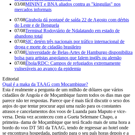
03/08
MININT e BNA aliados contra as "kinguilas" nos
mercados informais
07/08
Girabola dá pontapé de saída 22 de Agosto com dérbis
do Leste e de Benguela
07/08
Terminal Rodoviário de Ndalatando em estado de
abandono total
07/08
SIC detém três nacionais por tráfico internacional de
droga e morte de cidadão brasileiro
07/08
Universidade de Belas-Artes de Hamburgo disponibiliza
bolsa para artistas angolanos que falem inglês ou alemão
07/08
Ébola/RDC: Campos de refugiados extremamente
vulneráveis ao avanço da epidemia
Editorial
Qual é a maka da TAAG com Moçambique?
Esta é realmente a pergunta de um milhão de dólares que vários
cidadãos de Angola e de Moçambique fazem todos os dias mas que
parece não ter respostas. Parece que é mais fácil discutir o sexo dos
anjos do que tentar procurar aqui uma razão para os constantes
atrasos e cancelamentos dos voos de Luanda para Maputo e vice-
versa. Desta vez aconteceu com a Gueta Selemane Chapo, a
primeira- dama de Moçambique que terá ficado mais de uma hora a
bordo do voo DT 581 da TAAG, tendo de regressar ao hotel onde
se encontrava hospedada, partindo para o seu país horas depois e a