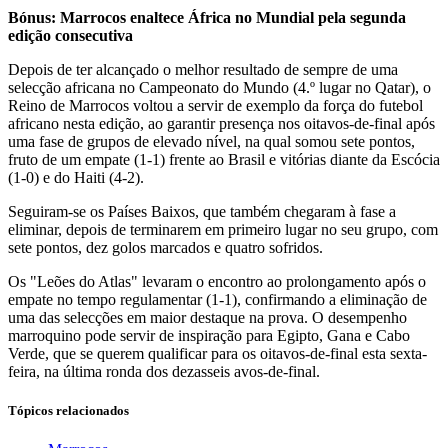
Bónus: Marrocos enaltece África no Mundial pela segunda
edição consecutiva
Depois de ter alcançado o melhor resultado de sempre de uma
selecção africana no Campeonato do Mundo (4.º lugar no Qatar), o
Reino de Marrocos voltou a servir de exemplo da força do futebol
africano nesta edição, ao garantir presença nos oitavos-de-final após
uma fase de grupos de elevado nível, na qual somou sete pontos,
fruto de um empate (1-1) frente ao Brasil e vitórias diante da Escócia
(1-0) e do Haiti (4-2).
Seguiram-se os Países Baixos, que também chegaram à fase a
eliminar, depois de terminarem em primeiro lugar no seu grupo, com
sete pontos, dez golos marcados e quatro sofridos.
Os "Leões do Atlas" levaram o encontro ao prolongamento após o
empate no tempo regulamentar (1-1), confirmando a eliminação de
uma das selecções em maior destaque na prova. O desempenho
marroquino pode servir de inspiração para Egipto, Gana e Cabo
Verde, que se querem qualificar para os oitavos-de-final esta sexta-
feira, na última ronda dos dezasseis avos-de-final.
Tópicos relacionados