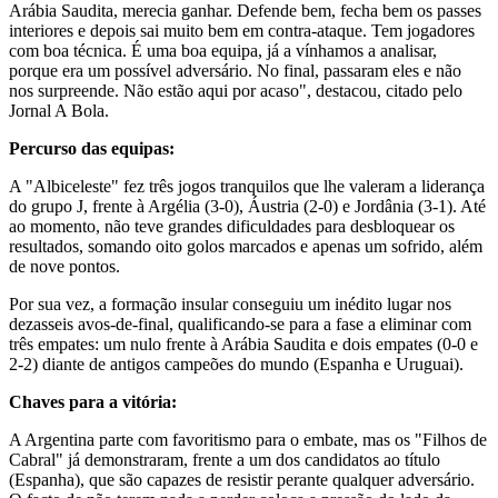
Arábia Saudita, merecia ganhar. Defende bem, fecha bem os passes
interiores e depois sai muito bem em contra-ataque. Tem jogadores
com boa técnica. É uma boa equipa, já a vínhamos a analisar,
porque era um possível adversário. No final, passaram eles e não
nos surpreende. Não estão aqui por acaso", destacou, citado pelo
Jornal A Bola.
Percurso das equipas:
A "Albiceleste" fez três jogos tranquilos que lhe valeram a liderança
do grupo J, frente à Argélia (3-0), Áustria (2-0) e Jordânia (3-1). Até
ao momento, não teve grandes dificuldades para desbloquear os
resultados, somando oito golos marcados e apenas um sofrido, além
de nove pontos.
Por sua vez, a formação insular conseguiu um inédito lugar nos
dezasseis avos-de-final, qualificando-se para a fase a eliminar com
três empates: um nulo frente à Arábia Saudita e dois empates (0-0 e
2-2) diante de antigos campeões do mundo (Espanha e Uruguai).
Chaves para a vitória:
A Argentina parte com favoritismo para o embate, mas os "Filhos de
Cabral" já demonstraram, frente a um dos candidatos ao título
(Espanha), que são capazes de resistir perante qualquer adversário.