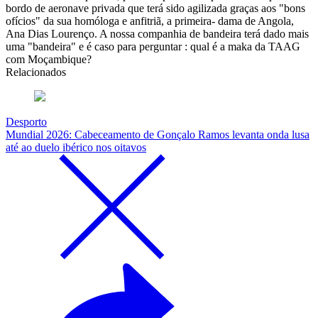
bordo de aeronave privada que terá sido agilizada graças aos "bons
ofícios" da sua homóloga e anfitriã, a primeira- dama de Angola,
Ana Dias Lourenço. A nossa companhia de bandeira terá dado mais
uma "bandeira" e é caso para perguntar : qual é a maka da TAAG
com Moçambique?
Relacionados
Desporto
Mundial 2026: Cabeceamento de Gonçalo Ramos levanta onda lusa
até ao duelo ibérico nos oitavos