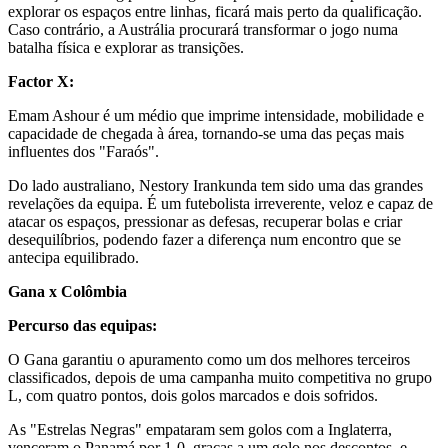
explorar os espaços entre linhas, ficará mais perto da qualificação.
Caso contrário, a Austrália procurará transformar o jogo numa
batalha física e explorar as transições.
Factor X:
Emam Ashour é um médio que imprime intensidade, mobilidade e
capacidade de chegada à área, tornando-se uma das peças mais
influentes dos "Faraós".
Do lado australiano, Nestory Irankunda tem sido uma das grandes
revelações da equipa. É um futebolista irreverente, veloz e capaz de
atacar os espaços, pressionar as defesas, recuperar bolas e criar
desequilíbrios, podendo fazer a diferença num encontro que se
antecipa equilibrado.
Gana x Colômbia
Percurso das equipas:
O Gana garantiu o apuramento como um dos melhores terceiros
classificados, depois de uma campanha muito competitiva no grupo
L, com quatro pontos, dois golos marcados e dois sofridos.
As "Estrelas Negras" empataram sem golos com a Inglaterra,
venceram o Panamá por 1-0, graças a um golo nos descontos, e