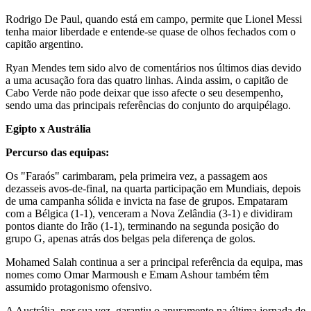
Rodrigo De Paul, quando está em campo, permite que Lionel Messi
tenha maior liberdade e entende-se quase de olhos fechados com o
capitão argentino.
Ryan Mendes tem sido alvo de comentários nos últimos dias devido
a uma acusação fora das quatro linhas. Ainda assim, o capitão de
Cabo Verde não pode deixar que isso afecte o seu desempenho,
sendo uma das principais referências do conjunto do arquipélago.
Egipto x Austrália
Percurso das equipas:
Os "Faraós" carimbaram, pela primeira vez, a passagem aos
dezasseis avos-de-final, na quarta participação em Mundiais, depois
de uma campanha sólida e invicta na fase de grupos. Empataram
com a Bélgica (1-1), venceram a Nova Zelândia (3-1) e dividiram
pontos diante do Irão (1-1), terminando na segunda posição do
grupo G, apenas atrás dos belgas pela diferença de golos.
Mohamed Salah continua a ser a principal referência da equipa, mas
nomes como Omar Marmoush e Emam Ashour também têm
assumido protagonismo ofensivo.
A Austrália, por sua vez, garantiu o apuramento na última jornada de