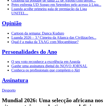
Girabola dá pontapé de saída 22 de Agosto com dérbis...
Petro enfrenta UD Songo em Setembro pelo acesso à Liga...
Luanda acolhe primeira gala de premiação da Liga
UNITEL...
Opinião
Cartoon da semana: Dança Kuduro
Luanda 2026 – 3.ª Cimeira da Aliança das Civilizações...
Qual é a maka da TAAG com Moçambique?
Personalidades do Ano
O seu voto reconhece a excelência em Angola
Ganhe uma assinatura digital do NOVO JORNAL
Conheça os profissionais que compõem o Júri
Assinatura
Desporto
Mundial 2026: Uma selecção africana nos