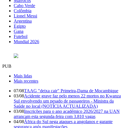
Marrocos
Cabo Verde
Colômbia
Lionel Messi
Argentina
Egipto
Gana
Futebol
Mundial 2026
PUB
Mais lidas
Mais recentes
07/08
TAAG "deixa cair" Primeira-Dama de Moçambique
03/08
Acidente grave faz pelo menos 22 mortos no Kwanza
Sul envolvendo um pesado de passageiros - Ministra da
Saúde no local (NOTÍCIA ACTUALIZADA)
03/08
Inscrições para o ano académico 2026/2027 na UAN
arrancam esta segunda-feira com 3.810 vagas
04/08
África do Sul nega ataques a angolanos e garante
segurança após manifestações