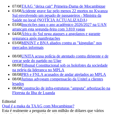
07/08
TAAG "deixa cair" Primeira-Dama de Moçambique
03/08
Acidente grave faz pelo menos 22 mortos no Kwanza
Sul envolvendo um pesado de passageiros - Ministra da
Saúde no local (NOTÍCIA ACTUALIZADA)
03/08
Inscrições para o ano académico 2026/2027 na UAN
arrancam esta segunda-feira com 3.810 vagas
04/08
África do Sul nega ataques a angolanos e garante
segurança após manifestações
03/08
MININT e BNA aliados contra as "kinguilas" nos
mercados informais
08/08
UNITA acusa polícia de atentado contra dirigente e de
cercar sede do partido no Uíge
08/08
Tribunal Constitucional sob os holofotes da sociedade
na peleja da liderança no MPLA
08/08
PRS e FNLA acusados de andar atrelados ao MPLA
08/08
Juristas advogam compensação da Unitel a clientes
lesados
08/08
Construção de infra-estruturas "amputa" arborização na
Floresta da Ilha de Luanda
Editorial
Qual é a maka da TAAG com Moçambique?
Esta é realmente a pergunta de um milhão de dólares que vários