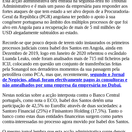
Esta acção administrativa deu entrada na segunda-feira no Tribunal
Administrativo e é mais um passo da empresária para responder aos
fortes ataques de que tem estado a ser alvo depois de a Procuradoria-
Geral da República (PGR) angolana ter pedido o apoio à sua
congénere portuguesa no âmbito dos múltiplos processos de que foi
alvo em Angola para a recuperação de mais de 5 mil milhões de
USD alegadamente subtraídos ao estado.
Recorde-se que pouco depois de terem sido instaurados os primeiros
processos judiciais conra Isabel dos Santos em Angola, ainda em
Dezembro de 2019, logo em Janeiro de 2020 rebentou o escândalo
Luanda Leaks, onde foram analisados mais de 715 mil ficheiros pela
ICIJ, colocando em questão um conjunto de transferências feitas
pela Sonangol nos derradeiros momentos da sua passagem pela
petrolífera como PCA, mas que, recentemente,
segundo o Jornal
de Negócios, afinal, foram efectivamente pagos às consultoras e
não amealhados por uma empresa da empresária no Dubai.
Nestas notícias sobre a acção interposta contra o Banco Central
português, como nota o ECO, Isabel dos Santos detém uma
participação de 42,5% no EuroBic através de duas sociedades: a
Santoro Financial (25%) e Finisantoro Holding (17,5%). Tanto o
banco como estas duas entidades financeiras surgem como partes
contra-interessadas no processo agora movido por Isabel dos Santos.
O mesmo jornal lembra que esta acção administrativa surge depois