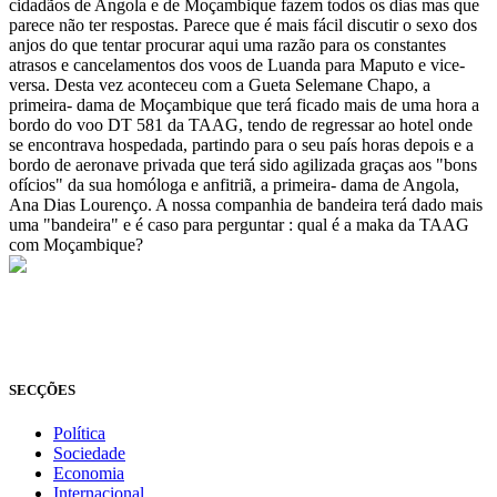
cidadãos de Angola e de Moçambique fazem todos os dias mas que
parece não ter respostas. Parece que é mais fácil discutir o sexo dos
anjos do que tentar procurar aqui uma razão para os constantes
atrasos e cancelamentos dos voos de Luanda para Maputo e vice-
versa. Desta vez aconteceu com a Gueta Selemane Chapo, a
primeira- dama de Moçambique que terá ficado mais de uma hora a
bordo do voo DT 581 da TAAG, tendo de regressar ao hotel onde
se encontrava hospedada, partindo para o seu país horas depois e a
bordo de aeronave privada que terá sido agilizada graças aos "bons
ofícios" da sua homóloga e anfitriã, a primeira- dama de Angola,
Ana Dias Lourenço. A nossa companhia de bandeira terá dado mais
uma "bandeira" e é caso para perguntar : qual é a maka da TAAG
com Moçambique?
© Novo Jornal, 2026
Todos os direitos reservados
Fundado em 2008
SECÇÕES
Política
Sociedade
Economia
Internacional