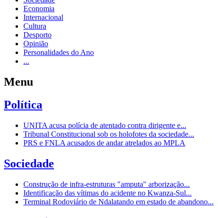
Economia
Internacional
Cultura
Desporto
Opinião
Personalidades do Ano
...
Menu
Política
UNITA acusa polícia de atentado contra dirigente e...
Tribunal Constitucional sob os holofotes da sociedade...
PRS e FNLA acusados de andar atrelados ao MPLA
Sociedade
Construção de infra-estruturas "amputa" arborização...
Identificação das vítimas do acidente no Kwanza-Sul...
Terminal Rodoviário de Ndalatando em estado de abandono...