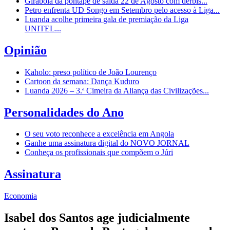
Girabola dá pontapé de saída 22 de Agosto com dérbis...
Petro enfrenta UD Songo em Setembro pelo acesso à Liga...
Luanda acolhe primeira gala de premiação da Liga
UNITEL...
Opinião
Kaholo: preso político de João Lourenço
Cartoon da semana: Dança Kuduro
Luanda 2026 – 3.ª Cimeira da Aliança das Civilizações...
Personalidades do Ano
O seu voto reconhece a excelência em Angola
Ganhe uma assinatura digital do NOVO JORNAL
Conheça os profissionais que compõem o Júri
Assinatura
Economia
Isabel dos Santos age judicialmente