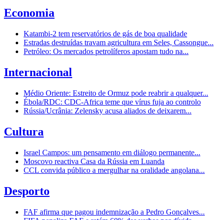
Economia
Katambi-2 tem reservatórios de gás de boa qualidade
Estradas destruídas travam agricultura em Seles, Cassongue...
Petróleo: Os mercados petrolíferos apostam tudo na...
Internacional
Médio Oriente: Estreito de Ormuz pode reabrir a qualquer...
Ébola/RDC: CDC-Africa teme que vírus fuja ao controlo
Rússia/Ucrânia: Zelensky acusa aliados de deixarem...
Cultura
Israel Campos: um pensamento em diálogo permanente...
Moscovo reactiva Casa da Rússia em Luanda
CCL convida público a mergulhar na oralidade angolana...
Desporto
FAF afirma que pagou indemnização a Pedro Gonçalves...