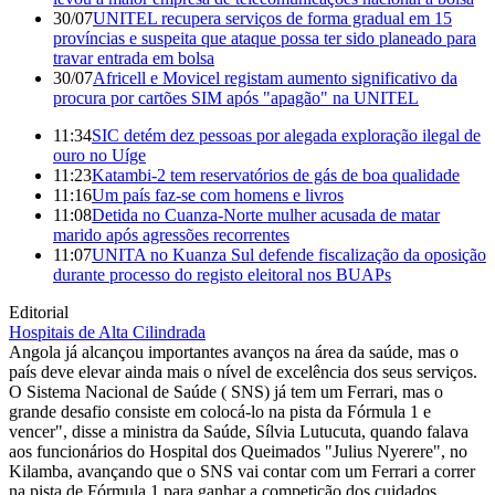
30/07
UNITEL recupera serviços de forma gradual em 15
províncias e suspeita que ataque possa ter sido planeado para
travar entrada em bolsa
30/07
Africell e Movicel registam aumento significativo da
procura por cartões SIM após "apagão" na UNITEL
11:34
SIC detém dez pessoas por alegada exploração ilegal de
ouro no Uíge
11:23
Katambi-2 tem reservatórios de gás de boa qualidade
11:16
Um país faz-se com homens e livros
11:08
Detida no Cuanza-Norte mulher acusada de matar
marido após agressões recorrentes
11:07
UNITA no Kuanza Sul defende fiscalização da oposição
durante processo do registo eleitoral nos BUAPs
Editorial
Hospitais de Alta Cilindrada
Angola já alcançou importantes avanços na área da saúde, mas o
país deve elevar ainda mais o nível de excelência dos seus serviços.
O Sistema Nacional de Saúde ( SNS) já tem um Ferrari, mas o
grande desafio consiste em colocá-lo na pista da Fórmula 1 e
vencer", disse a ministra da Saúde, Sílvia Lutucuta, quando falava
aos funcionários do Hospital dos Queimados "Julius Nyerere", no
Kilamba, avançando que o SNS vai contar com um Ferrari a correr
na pista de Fórmula 1 para ganhar a competição dos cuidados