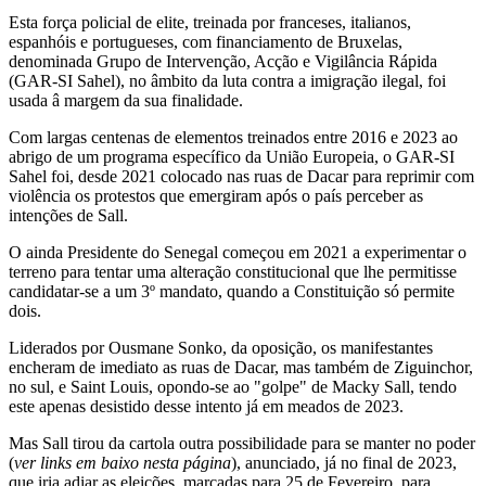
Esta força policial de elite, treinada por franceses, italianos,
espanhóis e portugueses, com financiamento de Bruxelas,
denominada Grupo de Intervenção, Acção e Vigilância Rápida
(GAR-SI Sahel), no âmbito da luta contra a imigração ilegal, foi
usada â margem da sua finalidade.
Com largas centenas de elementos treinados entre 2016 e 2023 ao
abrigo de um programa específico da União Europeia, o GAR-SI
Sahel foi, desde 2021 colocado nas ruas de Dacar para reprimir com
violência os protestos que emergiram após o país perceber as
intenções de Sall.
O ainda Presidente do Senegal começou em 2021 a experimentar o
terreno para tentar uma alteração constitucional que lhe permitisse
candidatar-se a um 3º mandato, quando a Constituição só permite
dois.
Liderados por Ousmane Sonko, da oposição, os manifestantes
encheram de imediato as ruas de Dacar, mas também de Ziguinchor,
no sul, e Saint Louis, opondo-se ao "golpe" de Macky Sall, tendo
este apenas desistido desse intento já em meados de 2023.
Mas Sall tirou da cartola outra possibilidade para se manter no poder
(
ver links em baixo nesta página
), anunciado, já no final de 2023,
que iria adiar as eleições, marcadas para 25 de Fevereiro, para