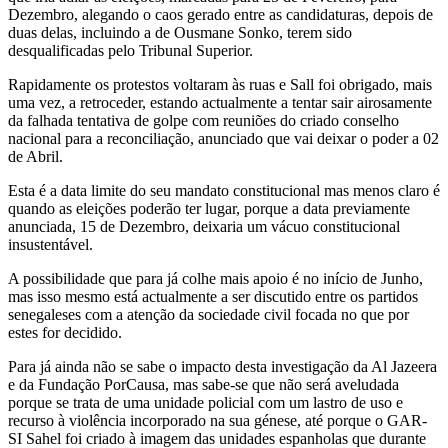
Dezembro, alegando o caos gerado entre as candidaturas, depois de
duas delas, incluindo a de Ousmane Sonko, terem sido
desqualificadas pelo Tribunal Superior.
Rapidamente os protestos voltaram às ruas e Sall foi obrigado, mais
uma vez, a retroceder, estando actualmente a tentar sair airosamente
da falhada tentativa de golpe com reuniões do criado conselho
nacional para a reconciliação, anunciado que vai deixar o poder a 02
de Abril.
Esta é a data limite do seu mandato constitucional mas menos claro é
quando as eleições poderão ter lugar, porque a data previamente
anunciada, 15 de Dezembro, deixaria um vácuo constitucional
insustentável.
A possibilidade que para já colhe mais apoio é no início de Junho,
mas isso mesmo está actualmente a ser discutido entre os partidos
senegaleses com a atenção da sociedade civil focada no que por
estes for decidido.
Para já ainda não se sabe o impacto desta investigação da Al Jazeera
e da Fundação PorCausa, mas sabe-se que não será aveludada
porque se trata de uma unidade policial com um lastro de uso e
recurso à violência incorporado na sua génese, até porque o GAR-
SI Sahel foi criado à imagem das unidades espanholas que durante