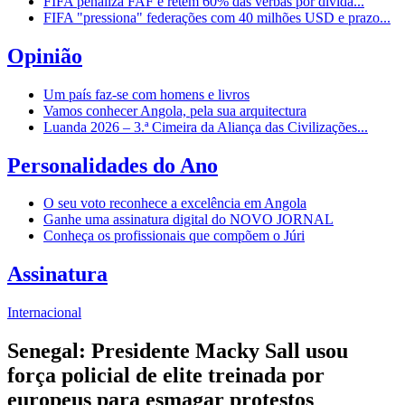
FIFA penaliza FAF e retém 60% das verbas por dívida...
FIFA "pressiona" federações com 40 milhões USD e prazo...
Opinião
Um país faz-se com homens e livros
Vamos conhecer Angola, pela sua arquitectura
Luanda 2026 – 3.ª Cimeira da Aliança das Civilizações...
Personalidades do Ano
O seu voto reconhece a excelência em Angola
Ganhe uma assinatura digital do NOVO JORNAL
Conheça os profissionais que compõem o Júri
Assinatura
Internacional
Senegal: Presidente Macky Sall usou
força policial de elite treinada por
europeus para esmagar protestos