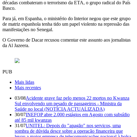
décadas combateram o terrorismo da ETA, o grupo radical do País
Basco.
Para já, em Espanha, o ministério do Interior negou que este grupo
de matriz espanhola tenha tido um papel violento na repressão das
manifestações no Senegal.
O Governo de Dacar recusou comentar este assunto aos jornalistas
da Al Jazeera.
PUB
Mais lidas
Mais recentes
03/08
Acidente grave faz pelo menos 22 mortos no Kwanza
Sul envolvendo um pesado de passageiros - Ministra da
Saúde no local (NOTÍCIA ACTUALIZADA)
30/07
INEFOP abre 2.000 estágios em Agosto com subsídio
até 85 mil kwanzas
31/07
UNITEL: Depois do "apagão" nos serviços, uma
sombra de dúvida desce sobre a operação financeira que
levou a maior empresa de telecomunicações nacional à bolsa