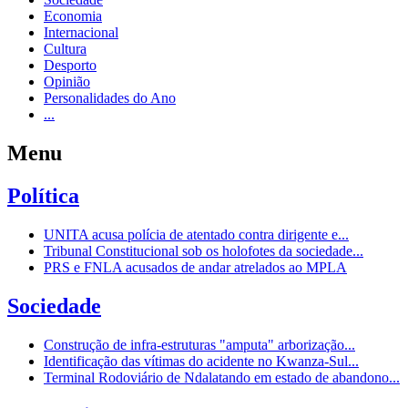
Economia
Internacional
Cultura
Desporto
Opinião
Personalidades do Ano
...
Menu
Política
UNITA acusa polícia de atentado contra dirigente e...
Tribunal Constitucional sob os holofotes da sociedade...
PRS e FNLA acusados de andar atrelados ao MPLA
Sociedade
Construção de infra-estruturas "amputa" arborização...
Identificação das vítimas do acidente no Kwanza-Sul...
Terminal Rodoviário de Ndalatando em estado de abandono...