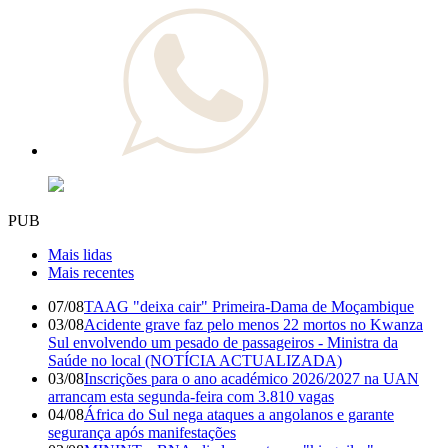
PUB
Mais lidas
Mais recentes
07/08
TAAG "deixa cair" Primeira-Dama de Moçambique
03/08
Acidente grave faz pelo menos 22 mortos no Kwanza
Sul envolvendo um pesado de passageiros - Ministra da
Saúde no local (NOTÍCIA ACTUALIZADA)
03/08
Inscrições para o ano académico 2026/2027 na UAN
arrancam esta segunda-feira com 3.810 vagas
04/08
África do Sul nega ataques a angolanos e garante
segurança após manifestações