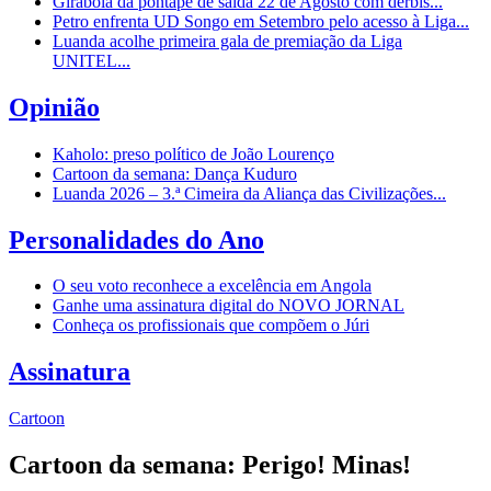
Girabola dá pontapé de saída 22 de Agosto com dérbis...
Petro enfrenta UD Songo em Setembro pelo acesso à Liga...
Luanda acolhe primeira gala de premiação da Liga
UNITEL...
Opinião
Kaholo: preso político de João Lourenço
Cartoon da semana: Dança Kuduro
Luanda 2026 – 3.ª Cimeira da Aliança das Civilizações...
Personalidades do Ano
O seu voto reconhece a excelência em Angola
Ganhe uma assinatura digital do NOVO JORNAL
Conheça os profissionais que compõem o Júri
Assinatura
Cartoon
Cartoon da semana: Perigo! Minas!