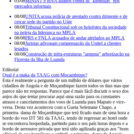
03/08
MININT e BNA aliados contra as "kinguilas" nos
mercados informais
08/08
UNITA acusa polícia de atentado contra dirigente e de
cercar sede do partido no Uíge
08/08
Tribunal Constitucional sob os holofotes da sociedade
na peleja da liderança no MPLA
08/08
PRS e FNLA acusados de andar atrelados ao MPLA
08/08
Juristas advogam compensação da Unitel a clientes
lesados
08/08
Construção de infra-estruturas "amputa" arborização na
Floresta da Ilha de Luanda
Editorial
Qual é a maka da TAAG com Moçambique?
Esta é realmente a pergunta de um milhão de dólares que vários
cidadãos de Angola e de Moçambique fazem todos os dias mas que
parece não ter respostas. Parece que é mais fácil discutir o sexo dos
anjos do que tentar procurar aqui uma razão para os constantes
atrasos e cancelamentos dos voos de Luanda para Maputo e vice-
versa. Desta vez aconteceu com a Gueta Selemane Chapo, a
primeira- dama de Moçambique que terá ficado mais de uma hora a
bordo do voo DT 581 da TAAG, tendo de regressar ao hotel onde
se encontrava hospedada, partindo para o seu país horas depois e a
bordo de aeronave privada que terá sido agilizada graças aos "bons