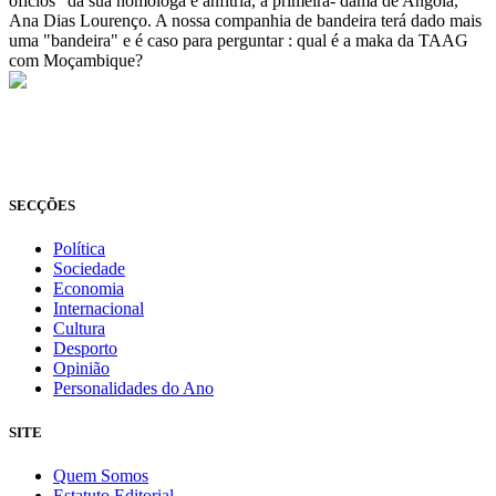
ofícios" da sua homóloga e anfitriã, a primeira- dama de Angola,
Ana Dias Lourenço. A nossa companhia de bandeira terá dado mais
uma "bandeira" e é caso para perguntar : qual é a maka da TAAG
com Moçambique?
© Novo Jornal, 2026
Todos os direitos reservados
Fundado em 2008
SECÇÕES
Política
Sociedade
Economia
Internacional
Cultura
Desporto
Opinião
Personalidades do Ano
SITE
Quem Somos
Estatuto Editorial