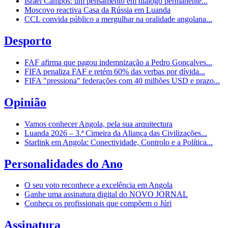
Israel Campos: um pensamento em diálogo permanente...
Moscovo reactiva Casa da Rússia em Luanda
CCL convida público a mergulhar na oralidade angolana...
Desporto
FAF afirma que pagou indemnização a Pedro Gonçalves...
FIFA penaliza FAF e retém 60% das verbas por dívida...
FIFA "pressiona" federações com 40 milhões USD e prazo...
Opinião
Vamos conhecer Angola, pela sua arquitectura
Luanda 2026 – 3.ª Cimeira da Aliança das Civilizações...
Starlink em Angola: Conectividade, Controlo e a Política...
Personalidades do Ano
O seu voto reconhece a excelência em Angola
Ganhe uma assinatura digital do NOVO JORNAL
Conheça os profissionais que compõem o Júri
Assinatura