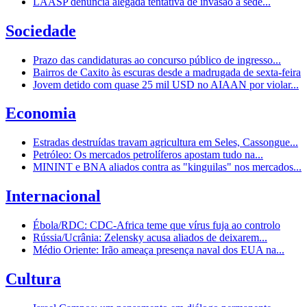
LAASP denuncia alegada tentativa de invasão à sede...
Sociedade
Prazo das candidaturas ao concurso público de ingresso...
Bairros de Caxito às escuras desde a madrugada de sexta-feira
Jovem detido com quase 25 mil USD no AIAAN por violar...
Economia
Estradas destruídas travam agricultura em Seles, Cassongue...
Petróleo: Os mercados petrolíferos apostam tudo na...
MININT e BNA aliados contra as "kinguilas" nos mercados...
Internacional
Ébola/RDC: CDC-Africa teme que vírus fuja ao controlo
Rússia/Ucrânia: Zelensky acusa aliados de deixarem...
Médio Oriente: Irão ameaça presença naval dos EUA na...
Cultura