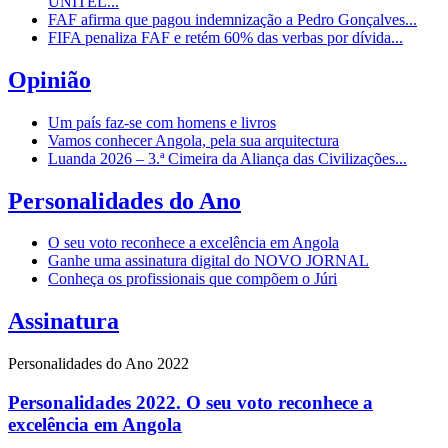
UNITEL...
FAF afirma que pagou indemnização a Pedro Gonçalves...
FIFA penaliza FAF e retém 60% das verbas por dívida...
Opinião
Um país faz-se com homens e livros
Vamos conhecer Angola, pela sua arquitectura
Luanda 2026 – 3.ª Cimeira da Aliança das Civilizações...
Personalidades do Ano
O seu voto reconhece a excelência em Angola
Ganhe uma assinatura digital do NOVO JORNAL
Conheça os profissionais que compõem o Júri
Assinatura
Personalidades do Ano 2022
Personalidades 2022. O seu voto reconhece a
excelência em Angola