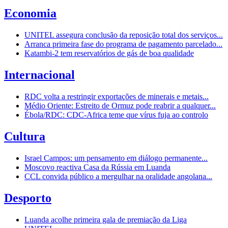
Economia
UNITEL assegura conclusão da reposição total dos serviços...
Arranca primeira fase do programa de pagamento parcelado...
Katambi-2 tem reservatórios de gás de boa qualidade
Internacional
RDC volta a restringir exportações de minerais e metais...
Médio Oriente: Estreito de Ormuz pode reabrir a qualquer...
Ébola/RDC: CDC-Africa teme que vírus fuja ao controlo
Cultura
Israel Campos: um pensamento em diálogo permanente...
Moscovo reactiva Casa da Rússia em Luanda
CCL convida público a mergulhar na oralidade angolana...
Desporto
Luanda acolhe primeira gala de premiação da Liga