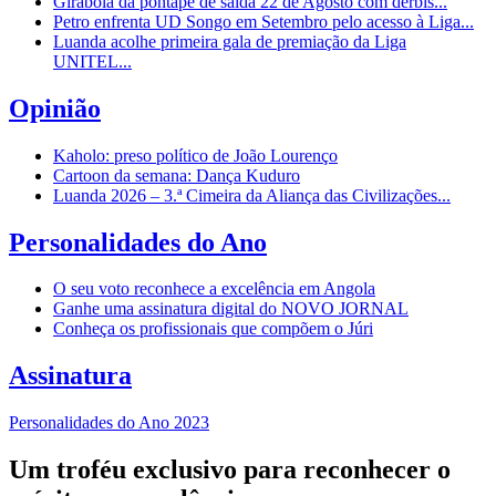
Girabola dá pontapé de saída 22 de Agosto com dérbis...
Petro enfrenta UD Songo em Setembro pelo acesso à Liga...
Luanda acolhe primeira gala de premiação da Liga
UNITEL...
Opinião
Kaholo: preso político de João Lourenço
Cartoon da semana: Dança Kuduro
Luanda 2026 – 3.ª Cimeira da Aliança das Civilizações...
Personalidades do Ano
O seu voto reconhece a excelência em Angola
Ganhe uma assinatura digital do NOVO JORNAL
Conheça os profissionais que compõem o Júri
Assinatura
Personalidades do Ano 2023
Um troféu exclusivo para reconhecer o