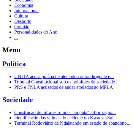
Economia
Internacional
Cultura
Desporto
Opinião
Personalidades do Ano
...
Menu
Política
UNITA acusa polícia de atentado contra dirigente e...
Tribunal Constitucional sob os holofotes da sociedade...
PRS e FNLA acusados de andar atrelados ao MPLA
Sociedade
Construção de infra-estruturas "amputa" arborização...
Identificação das vítimas do acidente no Kwanza-Sul...
Terminal Rodoviário de Ndalatando em estado de abandono...