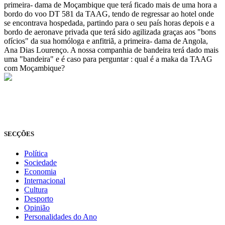
primeira- dama de Moçambique que terá ficado mais de uma hora a
bordo do voo DT 581 da TAAG, tendo de regressar ao hotel onde
se encontrava hospedada, partindo para o seu país horas depois e a
bordo de aeronave privada que terá sido agilizada graças aos "bons
ofícios" da sua homóloga e anfitriã, a primeira- dama de Angola,
Ana Dias Lourenço. A nossa companhia de bandeira terá dado mais
uma "bandeira" e é caso para perguntar : qual é a maka da TAAG
com Moçambique?
© Novo Jornal, 2026
Todos os direitos reservados
Fundado em 2008
SECÇÕES
Política
Sociedade
Economia
Internacional
Cultura
Desporto
Opinião
Personalidades do Ano