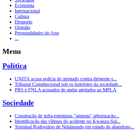
Economia
Internacional
Cultura
Desporto
Opinião
Personalidades do Ano
...
Menu
Política
UNITA acusa polícia de atentado contra dirigente e...
Tribunal Constitucional sob os holofotes da sociedade...
PRS e FNLA acusados de andar atrelados ao MPLA
Sociedade
Construção de infra-estruturas "amputa" arborização...
Identificação das vítimas do acidente no Kwanza-Sul...
Terminal Rodoviário de Ndalatando em estado de abandono...