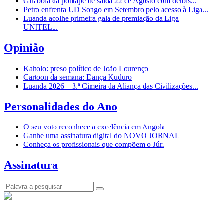
Girabola dá pontapé de saída 22 de Agosto com dérbis...
Petro enfrenta UD Songo em Setembro pelo acesso à Liga...
Luanda acolhe primeira gala de premiação da Liga
UNITEL...
Opinião
Kaholo: preso político de João Lourenço
Cartoon da semana: Dança Kuduro
Luanda 2026 – 3.ª Cimeira da Aliança das Civilizações...
Personalidades do Ano
O seu voto reconhece a excelência em Angola
Ganhe uma assinatura digital do NOVO JORNAL
Conheça os profissionais que compõem o Júri
Assinatura
© Novo Jornal, 2026