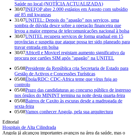
Saúde no local (NOTÍCIA ACTUALIZADA)
30/07
INEFOP abre 2.000 estágios em Agosto com subsídio
até 85 mil kwanzas
31/07
UNITEL: Depois do "apagão" nos serviços, uma
sombra de dúvida desce sobre a operação financeira que
levou a maior empresa de telecomunicações nacional à bolsa
30/07
UNITEL recupera serviços de forma gradual em 15
províncias e suspeita que ataque possa ter sido planeado para
travar entrada em bolsa
30/07
Africell e Movicel registam aumento significativo da
procura por cartões SIM após "apagão" na UNITEL
05/08
Presidente da República cria Secretaria de Estado para
Gestão de Activos e Concessões Turísticas
05/08
Ébola/RDC: CDC-Africa teme que vírus fuja ao
controlo
05/08
Prazo das candidaturas ao concurso público de ingresso
nos órgãos do MININT termina na noite desta quarta-feira
05/08
Bairros de Caxito às escuras desde a madrugada de
sexta-feira
05/08
Vamos conhecer Angola, pela sua arquitectura
Editorial
Hospitais de Alta Cilindrada
Angola já alcançou importantes avanços na área da saúde, mas o