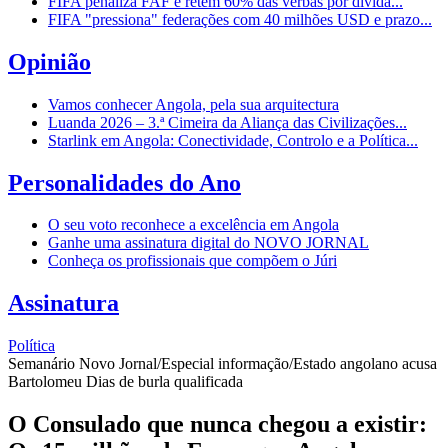
FIFA penaliza FAF e retém 60% das verbas por dívida...
FIFA "pressiona" federações com 40 milhões USD e prazo...
Opinião
Vamos conhecer Angola, pela sua arquitectura
Luanda 2026 – 3.ª Cimeira da Aliança das Civilizações...
Starlink em Angola: Conectividade, Controlo e a Política...
Personalidades do Ano
O seu voto reconhece a excelência em Angola
Ganhe uma assinatura digital do NOVO JORNAL
Conheça os profissionais que compõem o Júri
Assinatura
Política
Semanário Novo Jornal/Especial informação/Estado angolano acusa
Bartolomeu Dias de burla qualificada
O Consulado que nunca chegou a existir: