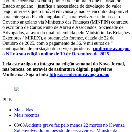
não foi celebrada escritura pública de compra, o que na visão do
Estado angolano " justifica a necessidade de devolução do valor
pago, uma vez que o imóvel em causa já não se encontra disponível
para entrega ao Estado angolano" , para resolver este impasse o
Governo angolano via Ministério das Finanças (MINFIN) contratou
o escritório de Carlos Pinto de Abreu e Associados, Sociedade de
Advogados, a favor do qual foi emitida pelo Ministério das Relações
Exteriores ( MIREX), a procuração forense, datada de 22 de
Outubro de 2025, com o pagamento de 36, 9 mil euros de "
contrapartida de prestação de serviços jurídicos"
conforme avançou
o NJ na sua edição online de 19 de Dezembro de 2025
.
Leia este artigo na íntegra na edição semanal do Novo Jornal,
nas bancas, ou através de assinatura digital, pagável no
Multicaixa. Siga o link:
https://reader.novavaga.co.ao/
PUB
Mais lidas
Mais recentes
03/08
Acidente grave faz pelo menos 22 mortos no Kwanza
Sul envolvendo um pesado de passageiros - Ministra da