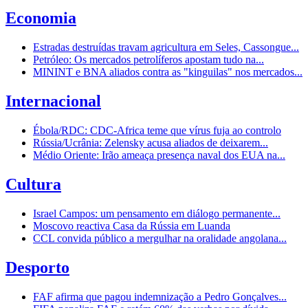
Economia
Estradas destruídas travam agricultura em Seles, Cassongue...
Petróleo: Os mercados petrolíferos apostam tudo na...
MININT e BNA aliados contra as "kinguilas" nos mercados...
Internacional
Ébola/RDC: CDC-Africa teme que vírus fuja ao controlo
Rússia/Ucrânia: Zelensky acusa aliados de deixarem...
Médio Oriente: Irão ameaça presença naval dos EUA na...
Cultura
Israel Campos: um pensamento em diálogo permanente...
Moscovo reactiva Casa da Rússia em Luanda
CCL convida público a mergulhar na oralidade angolana...
Desporto
FAF afirma que pagou indemnização a Pedro Gonçalves...