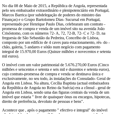
No dia 08 de Maio de 2015, a República de Angola, representada
pelo seu embaixador extraordinário e plenipotenciário em Portugal,
Marcos Barrica (por subdelegação de poderes do ministro das
Finanças) e o Grupo Bartolomeu Dias- Sucursal em Portugal,
representado por Henrique Paulo Dias, celebraram um contrato -
promessa de compra e venda de um imóvel sito na avenida João
Crisóstomo, com os números 72- A, 72, 72-B, 72- C e 72- D, na
freguesia de São Sebastião da Pedreira, Concelho de Lisboa,
composto por um edifício de 4 caves para estacionamento, rés- do -
chão, galeria, 5 andares e sótão num negócio com pagamento
integral de 15.970,00 Euros (Quinze milhões e novecentos e setenta
mil euros).
O imóvel com um valor patrimonial de 5.676.270,00 Euros (Cinco
milhões e seiscentos e setenta e seis mil e duzentos e setenta euros),
cujo contrato-promessa de compra e venda se destinava única e
exclusivamente, no seu todo, às instalações do Consulado- Geral de
Angola em Lisboa. Na altura, Cecília Baptista (actual embaixadora
da República de Angola no Reino da Suécia) era a cônsul - geral de
Angola em Lisboa, sendo uma das figuras centrais da venda de um
imóvel que estaria " livre de quaisquer ónus ou encargos, hipotecas,
direito de preferência, devoluto de pessoas e bens".
Acontece que , após o pagamento " efectivo e integral" do imóvel