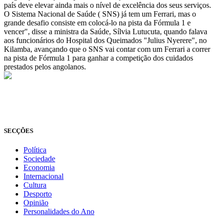
país deve elevar ainda mais o nível de excelência dos seus serviços.
O Sistema Nacional de Saúde ( SNS) já tem um Ferrari, mas o
grande desafio consiste em colocá-lo na pista da Fórmula 1 e
vencer", disse a ministra da Saúde, Sílvia Lutucuta, quando falava
aos funcionários do Hospital dos Queimados "Julius Nyerere", no
Kilamba, avançando que o SNS vai contar com um Ferrari a correr
na pista de Fórmula 1 para ganhar a competição dos cuidados
prestados pelos angolanos.
© Novo Jornal, 2026
Todos os direitos reservados
Fundado em 2008
SECÇÕES
Política
Sociedade
Economia
Internacional
Cultura
Desporto
Opinião
Personalidades do Ano