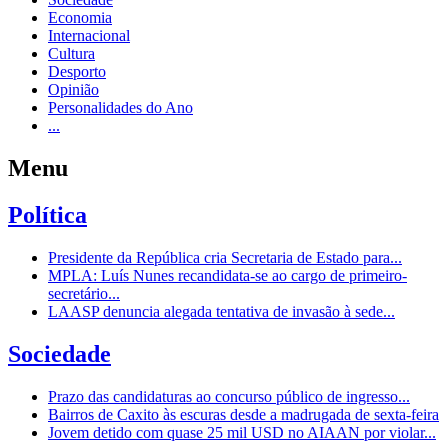
Economia
Internacional
Cultura
Desporto
Opinião
Personalidades do Ano
...
Menu
Política
Presidente da República cria Secretaria de Estado para...
MPLA: Luís Nunes recandidata-se ao cargo de primeiro-
secretário...
LAASP denuncia alegada tentativa de invasão à sede...
Sociedade
Prazo das candidaturas ao concurso público de ingresso...
Bairros de Caxito às escuras desde a madrugada de sexta-feira
Jovem detido com quase 25 mil USD no AIAAN por violar...