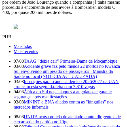
por ordem de João Lourenço quando a companhia já tinha mesmo
procedido à encomenda de seis aviões à Bombardier, modelo Q-
400, por quase 200 milhões de dólares.
PUB
Mais lidas
Mais recentes
07/08
TAAG "deixa cair" Primeira-Dama de Moçambique
03/08
Acidente grave faz pelo menos 22 mortos no Kwanza
Sul envolvendo um pesado de passageiros - Ministra da
Saúde no local (NOTÍCIA ACTUALIZADA)
03/08
Inscrições para o ano académico 2026/2027 na UAN
arrancam esta segunda-feira com 3.810 vagas
04/08
África do Sul nega ataques a angolanos e garante
segurança após manifestações
03/08
MININT e BNA aliados contra as "kinguilas" nos
mercados informais
08/08
UNITA acusa polícia de atentado contra dirigente e de
cercar sede do partido no Uíge
08/08
Tribunal Constitucional sob os holofotes da sociedade