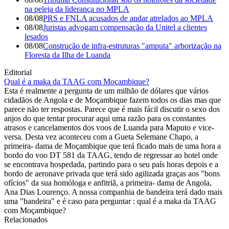
na peleja da liderança no MPLA
08/08
PRS e FNLA acusados de andar atrelados ao MPLA
08/08
Juristas advogam compensação da Unitel a clientes
lesados
08/08
Construção de infra-estruturas "amputa" arborização na
Floresta da Ilha de Luanda
Editorial
Qual é a maka da TAAG com Moçambique?
Esta é realmente a pergunta de um milhão de dólares que vários
cidadãos de Angola e de Moçambique fazem todos os dias mas que
parece não ter respostas. Parece que é mais fácil discutir o sexo dos
anjos do que tentar procurar aqui uma razão para os constantes
atrasos e cancelamentos dos voos de Luanda para Maputo e vice-
versa. Desta vez aconteceu com a Gueta Selemane Chapo, a
primeira- dama de Moçambique que terá ficado mais de uma hora a
bordo do voo DT 581 da TAAG, tendo de regressar ao hotel onde
se encontrava hospedada, partindo para o seu país horas depois e a
bordo de aeronave privada que terá sido agilizada graças aos "bons
ofícios" da sua homóloga e anfitriã, a primeira- dama de Angola,
Ana Dias Lourenço. A nossa companhia de bandeira terá dado mais
uma "bandeira" e é caso para perguntar : qual é a maka da TAAG
com Moçambique?
Relacionados