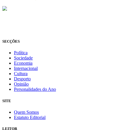
© Novo Jornal, 2026
Todos os direitos reservados
Fundado em 2008
SECÇÕES
Política
Sociedade
Economia
Internacional
Cultura
Desporto
Opinião
Personalidades do Ano
SITE
Quem Somos
Estatuto Editorial
LEITOR