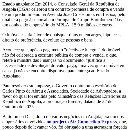
Estado angolano: Em 2014, o Consulado Geral da República de
Angola (CGA) celebrou um contrato-promessa de compra e venda
de um prédio urbano na Avenida João Crisóstomo, em Lisboa, pelo
qual terá pago à sucursal em Portugal do Grupo Bartolomeu Dias,
um conhecido empresário do MPLA, 15,9 milhões de euros.
O imóvel estaria "livre de quaisquer ónus ou encargos, hipotecas,
direito de preferência, devoluto de pessoas e bens".
Acontece que, após o pagamento "efectivo e integral" do imóvel,
não foi celebrada a escritura pública de compra e venda, o que,
refere a ministra das Finanças no documento, "justifica a
necessidade de devolução do valor pago, uma vez que o imóvel em
causa já não se encontra disponível para entrega ao Estado
Angolano".
Para resolver este impasse, o Governo contratou o escritório de
Carlos Pinto de Abreu e Associados, Sociedade de Advogados, a
favor do qual foi emitida pelo Ministério das Relações Exteriores da
República de Angola, a procuração forense, datada de 22 de
Outubro de 2025.
Bartolomeu Dias, dono de vários negócios em Angola, era um dos
empresários envolvidos
no projecto Air Connection Express
, que,
pouco depois de levantar vôo, foi obrigado a uma aterragem forçada