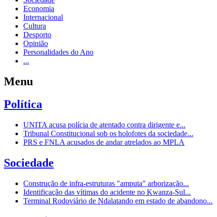
Economia
Internacional
Cultura
Desporto
Opinião
Personalidades do Ano
...
Menu
Política
UNITA acusa polícia de atentado contra dirigente e...
Tribunal Constitucional sob os holofotes da sociedade...
PRS e FNLA acusados de andar atrelados ao MPLA
Sociedade
Construção de infra-estruturas "amputa" arborização...
Identificação das vítimas do acidente no Kwanza-Sul...
Terminal Rodoviário de Ndalatando em estado de abandono...