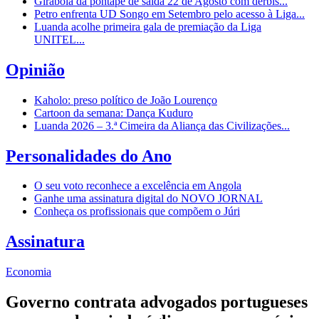
Girabola dá pontapé de saída 22 de Agosto com dérbis...
Petro enfrenta UD Songo em Setembro pelo acesso à Liga...
Luanda acolhe primeira gala de premiação da Liga
UNITEL...
Opinião
Kaholo: preso político de João Lourenço
Cartoon da semana: Dança Kuduro
Luanda 2026 – 3.ª Cimeira da Aliança das Civilizações...
Personalidades do Ano
O seu voto reconhece a excelência em Angola
Ganhe uma assinatura digital do NOVO JORNAL
Conheça os profissionais que compõem o Júri
Assinatura
Economia
Governo contrata advogados portugueses