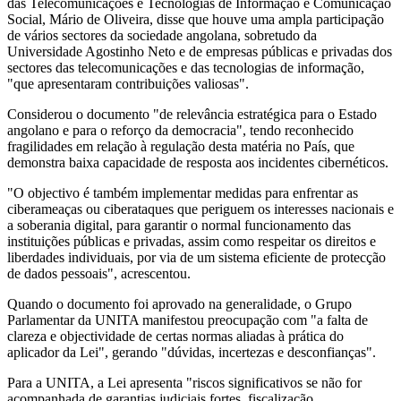
das Telecomunicações e Tecnologias de Informação e Comunicação
Social, Mário de Oliveira, disse que houve uma ampla participação
de vários sectores da sociedade angolana, sobretudo da
Universidade Agostinho Neto e de empresas públicas e privadas dos
sectores das telecomunicações e das tecnologias de informação,
"que apresentaram contribuições valiosas".
Considerou o documento "de relevância estratégica para o Estado
angolano e para o reforço da democracia", tendo reconhecido
fragilidades em relação à regulação desta matéria no País, que
demonstra baixa capacidade de resposta aos incidentes cibernéticos.
"O objectivo é também implementar medidas para enfrentar as
ciberameaças ou ciberataques que periguem os interesses nacionais e
a soberania digital, para garantir o normal funcionamento das
instituições públicas e privadas, assim como respeitar os direitos e
liberdades individuais, por via de um sistema eficiente de protecção
de dados pessoais", acrescentou.
Quando o documento foi aprovado na generalidade, o Grupo
Parlamentar da UNITA manifestou preocupação com "a falta de
clareza e objectividade de certas normas aliadas à prática do
aplicador da Lei", gerando "dúvidas, incertezas e desconfianças".
Para a UNITA, a Lei apresenta "riscos significativos se não for
acompanhada de garantias judiciais fortes, fiscalização