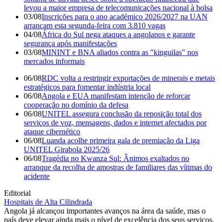
levou a maior empresa de telecomunicações nacional à bolsa
03/08
Inscrições para o ano académico 2026/2027 na UAN
arrancam esta segunda-feira com 3.810 vagas
04/08
África do Sul nega ataques a angolanos e garante
segurança após manifestações
03/08
MININT e BNA aliados contra as "kinguilas" nos
mercados informais
06/08
RDC volta a restringir exportações de minerais e metais
estratégicos para fomentar indústria local
06/08
Angola e EUA manifestam intenção de reforçar
cooperação no domínio da defesa
06/08
UNITEL assegura conclusão da reposição total dos
serviços de voz, mensagens, dados e internet afectados por
ataque cibernético
06/08
Luanda acolhe primeira gala de premiação da Liga
UNITEL Girabola 2025/26
06/08
Tragédia no Kwanza Sul: Ânimos exaltados no
arranque da recolha de amostras de familiares das vítimas do
acidente
Editorial
Hospitais de Alta Cilindrada
Angola já alcançou importantes avanços na área da saúde, mas o
país deve elevar ainda mais o nível de excelência dos seus serviços.