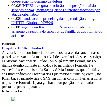
cooperação no domínio da defesa
06/08
UNITEL assegura conclusão da reposição total dos
serviços de voz, mensagens, dados e internet afectados por
ataque cibernético
06/08
Luanda acolhe primeira gala de premiação da Liga
UNITEL Girabola 2025/26
06/08
Tragédia no Kwanza Sul: Ânimos exaltados no
arranque da recolha de amostras de familiares das vítimas do
acidente
Editorial
Hospitais de Alta Cilindrada
Angola já alcançou importantes avanços na área da saúde, mas o
país deve elevar ainda mais o nível de excelência dos seus serviços.
O Sistema Nacional de Saúde ( SNS) já tem um Ferrari, mas o
grande desafio consiste em colocá-lo na pista da Fórmula 1 e
vencer", disse a ministra da Saúde, Sílvia Lutucuta, quando falava
aos funcionários do Hospital dos Queimados "Julius Nyerere", no
Kilamba, avançando que o SNS vai contar com um Ferrari a correr
na pista de Fórmula 1 para ganhar a competição dos cuidados
prestados pelos angolanos.
Relacionados