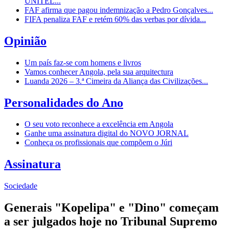
UNITEL...
FAF afirma que pagou indemnização a Pedro Gonçalves...
FIFA penaliza FAF e retém 60% das verbas por dívida...
Opinião
Um país faz-se com homens e livros
Vamos conhecer Angola, pela sua arquitectura
Luanda 2026 – 3.ª Cimeira da Aliança das Civilizações...
Personalidades do Ano
O seu voto reconhece a excelência em Angola
Ganhe uma assinatura digital do NOVO JORNAL
Conheça os profissionais que compõem o Júri
Assinatura
Sociedade
Generais "Kopelipa" e "Dino" começam
a ser julgados hoje no Tribunal Supremo