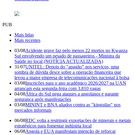
PUB
Mais lidas
Mais recentes
03/08
Acidente grave faz pelo menos 22 mortos no Kwanza
Sul envolvendo um pesado de passageiros - Ministra da
Saúde no local (NOTÍCIA ACTUALIZADA)
31/07
UNITEL: Depois do "apagão" nos serviços, uma
sombra de dúvida desce sobre a operação financeira que
levou a maior empresa de telecomunicações nacional à bolsa
03/08
Inscrições para o ano académico 2026/2027 na UAN
arrancam esta segunda-feira com 3.810 vagas
04/08
África do Sul nega ataques a angolanos e garante
segurança após manifestações
03/08
MININT e BNA aliados contra as "kinguilas" nos
mercados informais
06/08
RDC volta a restringir exportações de minerais e metais
estratégicos para fomentar indústria local
06/08
Angola e EUA manifestam intenção de reforçar