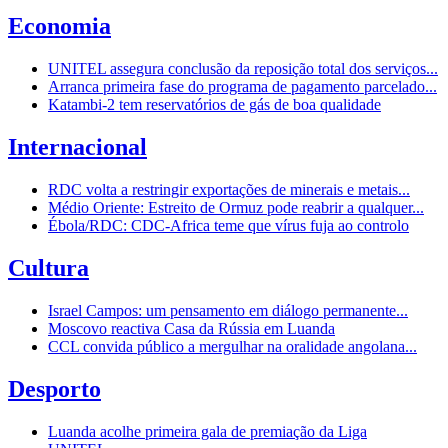
Economia
UNITEL assegura conclusão da reposição total dos serviços...
Arranca primeira fase do programa de pagamento parcelado...
Katambi-2 tem reservatórios de gás de boa qualidade
Internacional
RDC volta a restringir exportações de minerais e metais...
Médio Oriente: Estreito de Ormuz pode reabrir a qualquer...
Ébola/RDC: CDC-Africa teme que vírus fuja ao controlo
Cultura
Israel Campos: um pensamento em diálogo permanente...
Moscovo reactiva Casa da Rússia em Luanda
CCL convida público a mergulhar na oralidade angolana...
Desporto
Luanda acolhe primeira gala de premiação da Liga