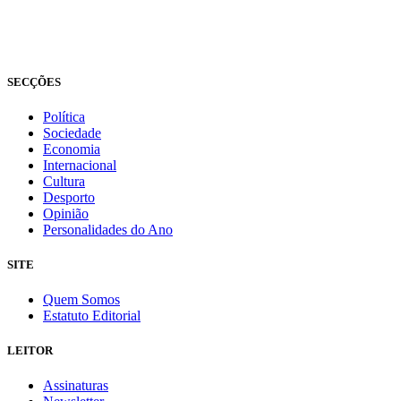
© Novo Jornal, 2026
Todos os direitos reservados
Fundado em 2008
SECÇÕES
Política
Sociedade
Economia
Internacional
Cultura
Desporto
Opinião
Personalidades do Ano
SITE
Quem Somos
Estatuto Editorial
LEITOR
Assinaturas