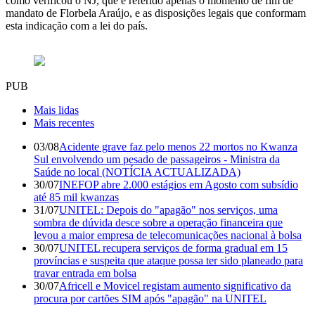
como verificou o NJ, que é referido apenas o momento de fim de
mandato de Florbela Araújo, e as disposições legais que conformam
esta indicação com a lei do país.
PUB
Mais lidas
Mais recentes
03/08
Acidente grave faz pelo menos 22 mortos no Kwanza
Sul envolvendo um pesado de passageiros - Ministra da
Saúde no local (NOTÍCIA ACTUALIZADA)
30/07
INEFOP abre 2.000 estágios em Agosto com subsídio
até 85 mil kwanzas
31/07
UNITEL: Depois do "apagão" nos serviços, uma
sombra de dúvida desce sobre a operação financeira que
levou a maior empresa de telecomunicações nacional à bolsa
30/07
UNITEL recupera serviços de forma gradual em 15
províncias e suspeita que ataque possa ter sido planeado para
travar entrada em bolsa
30/07
Africell e Movicel registam aumento significativo da
procura por cartões SIM após "apagão" na UNITEL