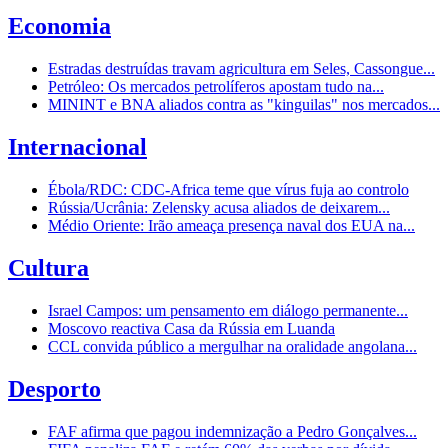
Economia
Estradas destruídas travam agricultura em Seles, Cassongue...
Petróleo: Os mercados petrolíferos apostam tudo na...
MININT e BNA aliados contra as "kinguilas" nos mercados...
Internacional
Ébola/RDC: CDC-Africa teme que vírus fuja ao controlo
Rússia/Ucrânia: Zelensky acusa aliados de deixarem...
Médio Oriente: Irão ameaça presença naval dos EUA na...
Cultura
Israel Campos: um pensamento em diálogo permanente...
Moscovo reactiva Casa da Rússia em Luanda
CCL convida público a mergulhar na oralidade angolana...
Desporto
FAF afirma que pagou indemnização a Pedro Gonçalves...