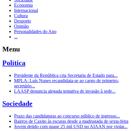
Economia
Internacional
Cultura
Desporto
Opinião
Personalidades do Ano
...
Menu
Política
Presidente da República cria Secretaria de Estado para...
MPLA: Luís Nunes recandidata-se ao cargo de primeiro-
secretário...
LAASP denuncia alegada tentativa de invasão à sede...
Sociedade
Prazo das candidaturas ao concurso público de ingresso...
Bairros de Caxito às escuras desde a madrugada de sexta-feira
Jovem detido com quase 25 mil USD no AIAAN por violar...