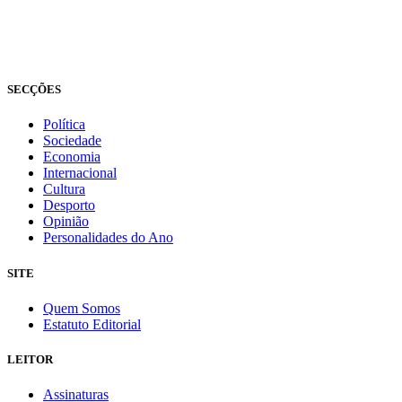
© Novo Jornal, 2026
Todos os direitos reservados
Fundado em 2008
SECÇÕES
Política
Sociedade
Economia
Internacional
Cultura
Desporto
Opinião
Personalidades do Ano
SITE
Quem Somos
Estatuto Editorial
LEITOR
Assinaturas