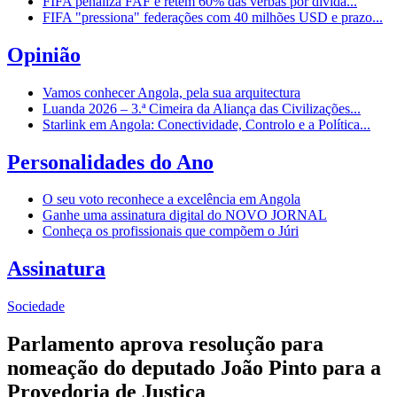
FIFA penaliza FAF e retém 60% das verbas por dívida...
FIFA "pressiona" federações com 40 milhões USD e prazo...
Opinião
Vamos conhecer Angola, pela sua arquitectura
Luanda 2026 – 3.ª Cimeira da Aliança das Civilizações...
Starlink em Angola: Conectividade, Controlo e a Política...
Personalidades do Ano
O seu voto reconhece a excelência em Angola
Ganhe uma assinatura digital do NOVO JORNAL
Conheça os profissionais que compõem o Júri
Assinatura
Sociedade
Parlamento aprova resolução para
nomeação do deputado João Pinto para a
Provedoria de Justiça