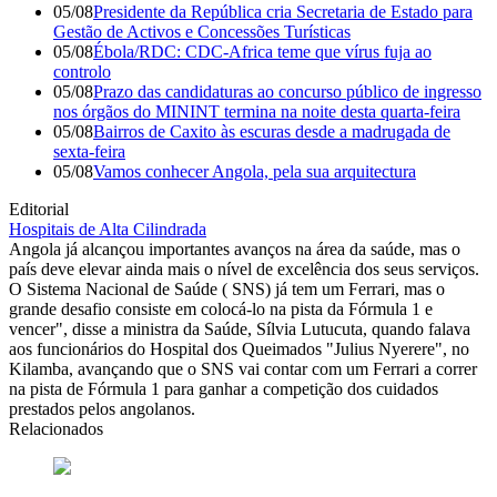
05/08
Presidente da República cria Secretaria de Estado para
Gestão de Activos e Concessões Turísticas
05/08
Ébola/RDC: CDC-Africa teme que vírus fuja ao
controlo
05/08
Prazo das candidaturas ao concurso público de ingresso
nos órgãos do MININT termina na noite desta quarta-feira
05/08
Bairros de Caxito às escuras desde a madrugada de
sexta-feira
05/08
Vamos conhecer Angola, pela sua arquitectura
Editorial
Hospitais de Alta Cilindrada
Angola já alcançou importantes avanços na área da saúde, mas o
país deve elevar ainda mais o nível de excelência dos seus serviços.
O Sistema Nacional de Saúde ( SNS) já tem um Ferrari, mas o
grande desafio consiste em colocá-lo na pista da Fórmula 1 e
vencer", disse a ministra da Saúde, Sílvia Lutucuta, quando falava
aos funcionários do Hospital dos Queimados "Julius Nyerere", no
Kilamba, avançando que o SNS vai contar com um Ferrari a correr
na pista de Fórmula 1 para ganhar a competição dos cuidados
prestados pelos angolanos.
Relacionados