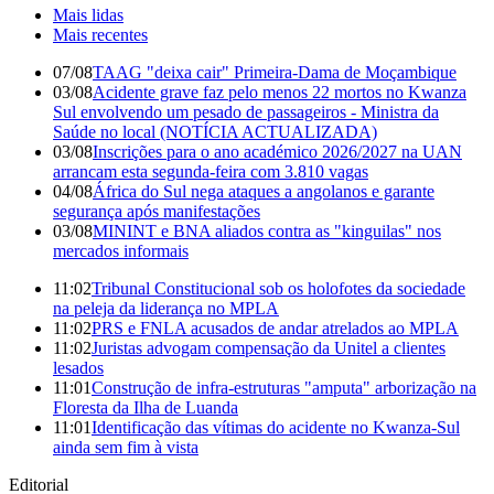
Mais lidas
Mais recentes
07/08
TAAG "deixa cair" Primeira-Dama de Moçambique
03/08
Acidente grave faz pelo menos 22 mortos no Kwanza
Sul envolvendo um pesado de passageiros - Ministra da
Saúde no local (NOTÍCIA ACTUALIZADA)
03/08
Inscrições para o ano académico 2026/2027 na UAN
arrancam esta segunda-feira com 3.810 vagas
04/08
África do Sul nega ataques a angolanos e garante
segurança após manifestações
03/08
MININT e BNA aliados contra as "kinguilas" nos
mercados informais
11:02
Tribunal Constitucional sob os holofotes da sociedade
na peleja da liderança no MPLA
11:02
PRS e FNLA acusados de andar atrelados ao MPLA
11:02
Juristas advogam compensação da Unitel a clientes
lesados
11:01
Construção de infra-estruturas "amputa" arborização na
Floresta da Ilha de Luanda
11:01
Identificação das vítimas do acidente no Kwanza-Sul
ainda sem fim à vista
Editorial