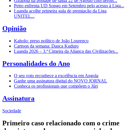
Girabola dá pontapé de saída 22 de Agosto com dérbis...
Petro enfrenta UD Songo em Setembro pelo acesso à Liga...
Luanda acolhe primeira gala de premiação da Liga
UNITEL...
Opinião
Kaholo: preso político de João Lourenço
Cartoon da semana: Dança Kuduro
Luanda 2026 – 3.ª Cimeira da Aliança das Civilizações...
Personalidades do Ano
O seu voto reconhece a excelência em Angola
Ganhe uma assinatura digital do NOVO JORNAL
Conheça os profissionais que compõem o Júri
Assinatura
Sociedade
Primeiro caso relacionado com o crime