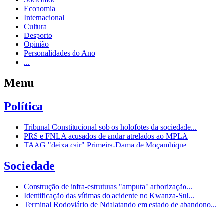
Economia
Internacional
Cultura
Desporto
Opinião
Personalidades do Ano
...
Menu
Política
Tribunal Constitucional sob os holofotes da sociedade...
PRS e FNLA acusados de andar atrelados ao MPLA
TAAG "deixa cair" Primeira-Dama de Moçambique
Sociedade
Construção de infra-estruturas "amputa" arborização...
Identificação das vítimas do acidente no Kwanza-Sul...
Terminal Rodoviário de Ndalatando em estado de abandono...