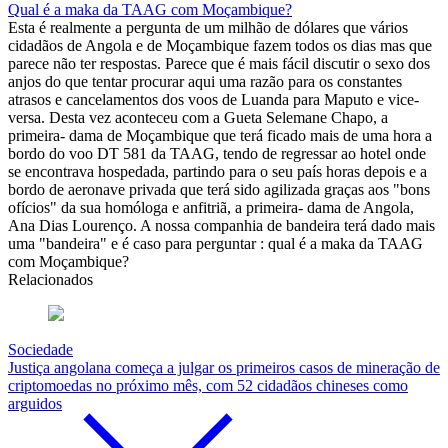
Qual é a maka da TAAG com Moçambique?
Esta é realmente a pergunta de um milhão de dólares que vários
cidadãos de Angola e de Moçambique fazem todos os dias mas que
parece não ter respostas. Parece que é mais fácil discutir o sexo dos
anjos do que tentar procurar aqui uma razão para os constantes
atrasos e cancelamentos dos voos de Luanda para Maputo e vice-
versa. Desta vez aconteceu com a Gueta Selemane Chapo, a
primeira- dama de Moçambique que terá ficado mais de uma hora a
bordo do voo DT 581 da TAAG, tendo de regressar ao hotel onde
se encontrava hospedada, partindo para o seu país horas depois e a
bordo de aeronave privada que terá sido agilizada graças aos "bons
ofícios" da sua homóloga e anfitriã, a primeira- dama de Angola,
Ana Dias Lourenço. A nossa companhia de bandeira terá dado mais
uma "bandeira" e é caso para perguntar : qual é a maka da TAAG
com Moçambique?
Relacionados
Sociedade
Justiça angolana começa a julgar os primeiros casos de mineração de
criptomoedas no próximo mês, com 52 cidadãos chineses como
arguidos